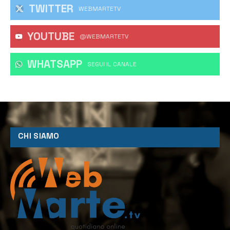
TWITTER
WEBMARTETV
YOUTUBE
@WEBMARTETV
WHATSAPP
‎SEGUI IL CANALE
CHI SIAMO