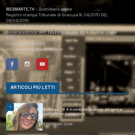
WEBMARTE.TV
– Quotidiano online
Registro stampa Tribunale di Siracusa N. 04/2010 DEL
09/04/2010
Direttore Responsabile:
Michele Accolla
Società editrice:
KFP TELEVISION AND WEB PRODUCTIONS
S.R.L.S.
P.Iva:
02184950893
mail:
redazione@webmarte.tv
ARTICOLI PIÙ LETTI
1
Siracusa | Si è insediata la nuova dirigente
dell’Ufficio scolastico
6 FEBBRAIO 2024