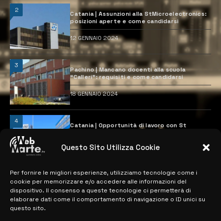
2
Catania | Assunzioni alla StMicroelectronics:
posizioni aperte e come candidarsi
12 GENNAIO 2024
3
Pachino | Mancano docenti alla scuola
“Calleri”: requisiti e come candidarsi
18 GENNAIO 2024
4
Catania | Opportunità di lavoro con St
Microelectronics: centinaia di assunzioni
previste
Questo Sito Utilizza Cookie
28 MARZO 2024
Per fornire le migliori esperienze, utilizziamo tecnologie come i
cookie per memorizzare e/o accedere alle informazioni del
MAPPA DEL SITO
dispositivo. Il consenso a queste tecnologie ci permetterà di
elaborare dati come il comportamento di navigazione o ID unici su
questo sito.
> NOTIZIE