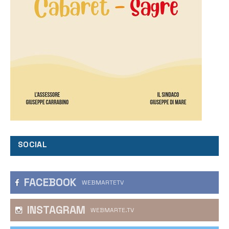
SOCIAL
FACEBOOK
WEBMARTETV
INSTAGRAM
WEBMARTE.TV