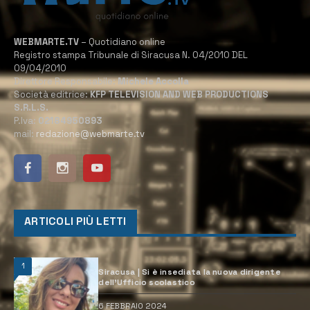
WEBMARTE.TV
– Quotidiano online
Registro stampa Tribunale di Siracusa N. 04/2010 DEL
09/04/2010
Direttore Responsabile:
Michele Accolla
Società editrice:
KFP TELEVISION AND WEB PRODUCTIONS
S.R.L.S.
P.Iva:
02184950893
mail:
redazione@webmarte.tv
ARTICOLI PIÙ LETTI
1
Siracusa | Si è insediata la nuova dirigente
dell’Ufficio scolastico
6 FEBBRAIO 2024