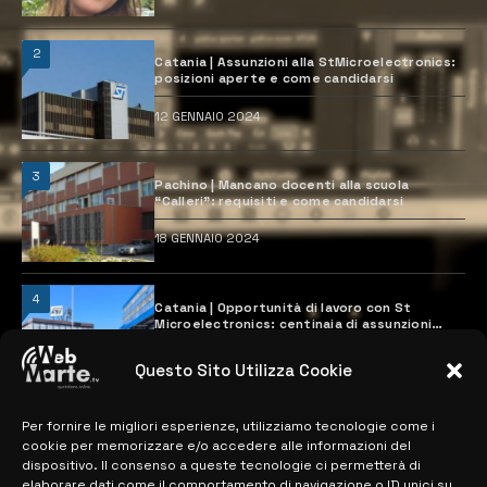
2
Catania | Assunzioni alla StMicroelectronics:
posizioni aperte e come candidarsi
12 GENNAIO 2024
3
Pachino | Mancano docenti alla scuola
“Calleri”: requisiti e come candidarsi
18 GENNAIO 2024
4
Catania | Opportunità di lavoro con St
Microelectronics: centinaia di assunzioni
previste
28 MARZO 2024
Questo Sito Utilizza Cookie
Per fornire le migliori esperienze, utilizziamo tecnologie come i
MAPPA DEL SITO
cookie per memorizzare e/o accedere alle informazioni del
dispositivo. Il consenso a queste tecnologie ci permetterà di
elaborare dati come il comportamento di navigazione o ID unici su