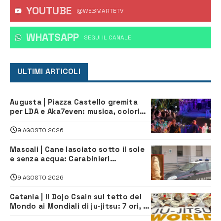
YOUTUBE
@WEBMARTETV
WHATSAPP
‎SEGUI IL CANALE
ULTIMI ARTICOLI
Augusta | Piazza Castello gremita
per LDA e Aka7even: musica, colori
ed emozioni per “Augusta d’Estate”
9 AGOSTO 2026
Mascali | Cane lasciato sotto il sole
e senza acqua: Carabinieri
denunciano proprietario
9 AGOSTO 2026
Catania | Il Dojo Csain sul tetto del
Mondo ai Mondiali di ju-jitsu: 7 ori, 4
argenti e 2 bronzi