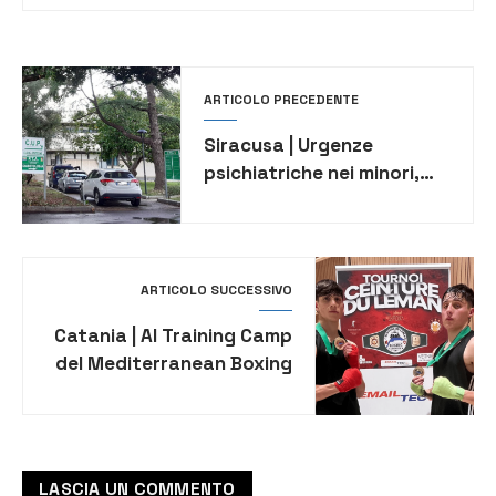
ARTICOLO PRECEDENTE
Siracusa | Urgenze
psichiatriche nei minori,
all’Asp la seconda
giornata del corso di
formazione
ARTICOLO SUCCESSIVO
Catania | Al Training Camp
del Mediterranean Boxing
Tournament, 147 i giovani
di diverse nazioni
LASCIA UN COMMENTO