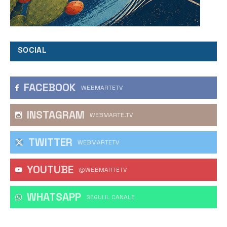
SOCIAL
FACEBOOK
WEBMARTETV
INSTAGRAM
WEBMARTE.TV
TWITTER
WEBMARTETV
YOUTUBE
@WEBMARTETV
WHATSAPP
‎SEGUI IL CANALE