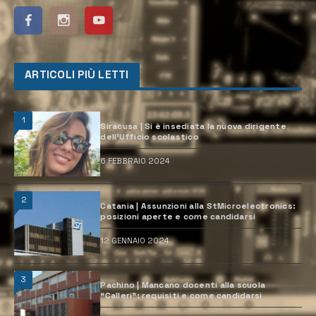
ARTICOLI PIÙ LETTI
1
Siracusa | Si è insediata la nuova dirigente
dell’Ufficio scolastico
6 FEBBRAIO 2024
2
Catania | Assunzioni alla StMicroelectronics:
posizioni aperte e come candidarsi
12 GENNAIO 2024
3
Pachino | Mancano docenti alla scuola
“Calleri”: requisiti e come candidarsi