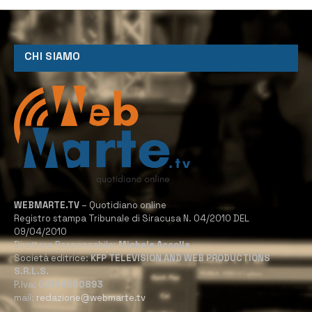
CHI SIAMO
WEBMARTE.TV
– Quotidiano online
Registro stampa Tribunale di Siracusa N. 04/2010 DEL
09/04/2010
Direttore Responsabile:
Michele Accolla
Società editrice:
KFP TELEVISION AND WEB PRODUCTIONS
S.R.L.S.
P.Iva:
02184950893
mail:
redazione@webmarte.tv