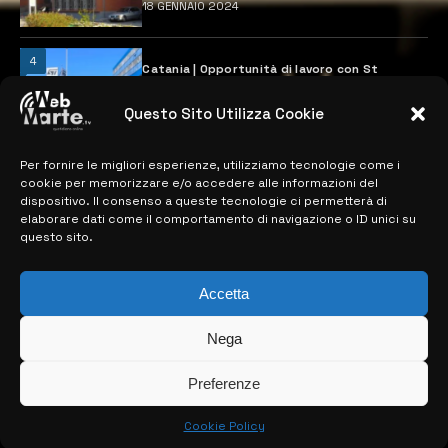
18 GENNAIO 2024
4
Catania | Opportunità di lavoro con St
Microelectronics: centinaia di assunzioni
previste
Questo Sito Utilizza Cookie
28 MARZO 2024
Per fornire le migliori esperienze, utilizziamo tecnologie come i
cookie per memorizzare e/o accedere alle informazioni del
MAPPA DEL SITO
dispositivo. Il consenso a queste tecnologie ci permetterà di
elaborare dati come il comportamento di navigazione o ID unici su
questo sito.
> NOTIZIE
> EDIZIONI LOCALI
Accetta
> CONTATTI
Nega
> INFO
Preferenze
Cookie Policy