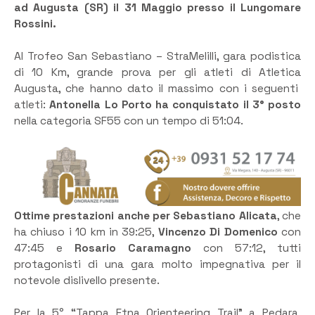
ad Augusta (SR) il 31 Maggio presso il Lungomare
Rossini.
Al Trofeo San Sebastiano – StraMelilli, gara podistica
di 10 Km, grande prova per gli atleti di Atletica
Augusta, che hanno dato il massimo con i seguenti
atleti:
Antonella Lo Porto ha conquistato il 3° posto
nella categoria SF55 con un tempo di 51:04.
Ottime prestazioni anche per Sebastiano Alicata
, che
ha chiuso i 10 km in 39:25,
Vincenzo Di Domenico
con
47:45 e
Rosario Caramagno
con 57:12, tutti
protagonisti di una gara molto impegnativa per il
notevole dislivello presente.
Per la 5° “Tappa Etna Orienteering Trail” a Pedara,