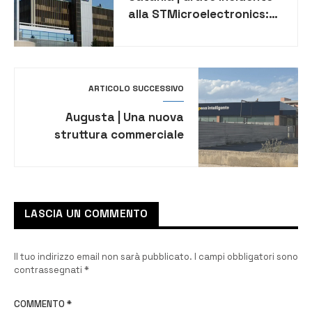
alla STMicroelectronics:
operatrice ustionata da
acido
ARTICOLO SUCCESSIVO
Augusta | Una nuova
struttura commerciale
aprirà presto in via Aldo
Moro
LASCIA UN COMMENTO
Il tuo indirizzo email non sarà pubblicato.
I campi obbligatori sono
contrassegnati
*
COMMENTO
*