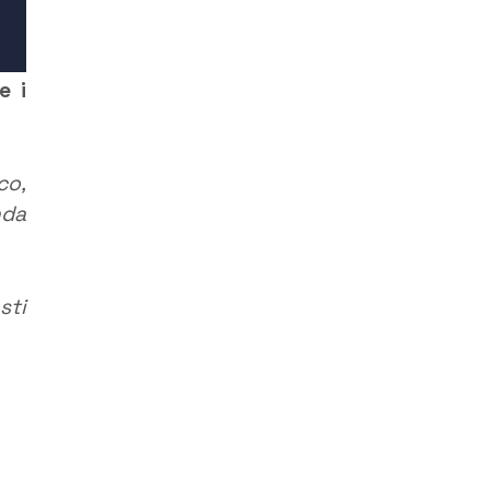
e i
co,
nda
sti