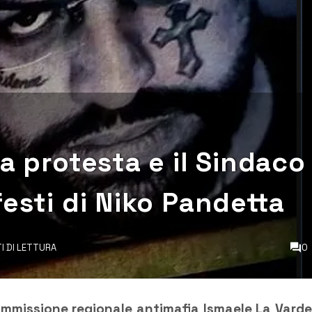
a protesta e il Sindaco
festi di Niko Pandetta
TI DI LETTURA
0
Commissione regionale antimafia Ismaele La Varde