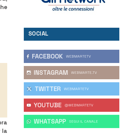
che
SOCIAL
FACEBOOK
WEBMARTETV
INSTAGRAM
WEBMARTE.TV
TWITTER
WEBMARTETV
YOUTUBE
@WEBMARTETV
WHATSAPP
ora
‎SEGUI IL CANALE
 la