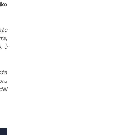
iko
nte
ta,
, è
nta
ora
del