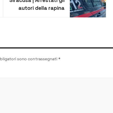
Siracusa | Arrestati gli
autori della rapina
nella villa all’Arenella
bligatori sono contrassegnati
*