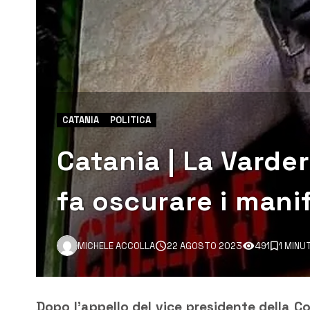
CATANIA
POLITICA
Catania | La Varder
fa oscurare i mani
MICHELE ACCOLLA
22 AGOSTO 2023
491
1 MINU
Dopo l’appello del vice presidente della 