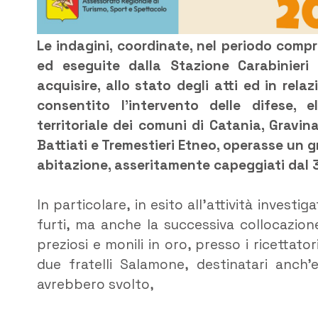
Le indagini, coordinate, nel periodo comp
ed eseguite dalla Stazione Carabinier
acquisire, allo stato degli atti ed in re
consentito l’intervento delle difese, 
territoriale dei comuni di Catania, Gravi
Battiati e Tremestieri Etneo, operasse un g
abitazione, asseritamente capeggiati da
In particolare, in esito all’attività investi
furti, ma anche la successiva collocazione
preziosi e monili in oro, presso i ricettatori
due fratelli Salamone, destinatari anch’
avrebbero svolto,