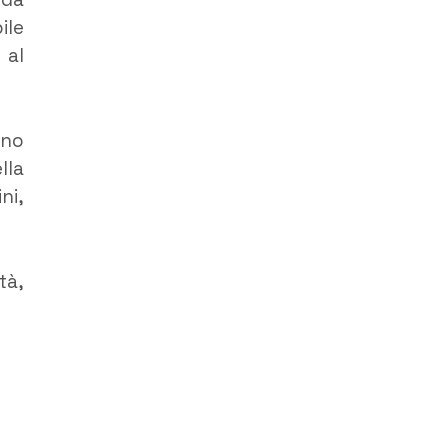
ile
 al
nno
lla
ni,
tà,