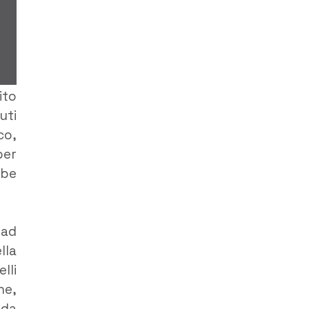
ito
uti
co,
per
bbe
 ad
lla
lli
he,
 da