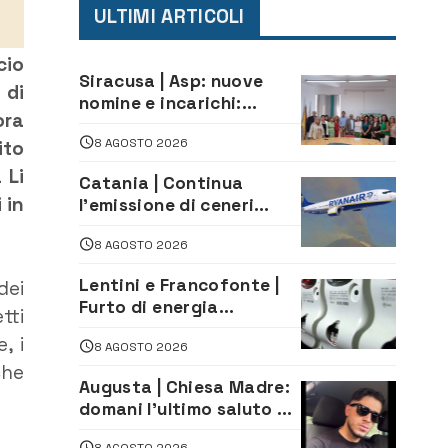
ULTIMI ARTICOLI
cio
Siracusa | Asp: nuove
 di
nomine e incarichi:
ora
Mazzola al Laboratorio
8 AGOSTO 2026
ito
di Sanità pubblica,
Matteliano al Servizio
 Li
Catania | Continua
Legale
 in
l’emissione di ceneri
dall’Etna. Sospese le
8 AGOSTO 2026
attività all’aeroporto di
Fontanarossa
Lentini e Francofonte |
dei
Furto di energia
tti
elettrica, denunciate 4
, i
8 AGOSTO 2026
persone
che
Augusta | Chiesa Madre:
domani l’ultimo saluto ad
Alessandro Sicuso,
8 AGOSTO 2026