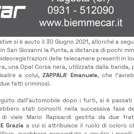
tive si è avuto il 30 Giugno 2021, allorchè a segu
 in San Giovanni la Punta, a distanza di pochi min
e videoregistrazioni delle telecamere presenti in lo
ura, una Opel Corsa nera, utilizzata dalla banda, 
salire a colui,
ZAPPALA’ Emanuele
, che l’avre
ue fatti criminosi.
guito dall’automobile dopo i furti, si è passati
bbero stati coinvolti nella successiva fase de
a di viale Mario Rapisardi gestita da due frate
E Grazia
a cui si attribuisce il ruolo di coloro c
ll’oro, avrebbero provveduto a ripulire i monili