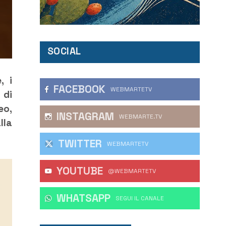
SOCIAL
, i
FACEBOOK
WEBMARTETV
 di
eo,
INSTAGRAM
WEBMARTE.TV
lla
TWITTER
WEBMARTETV
YOUTUBE
@WEBMARTETV
WHATSAPP
‎SEGUI IL CANALE