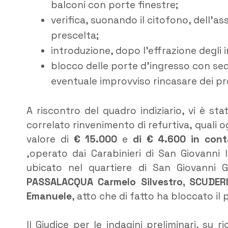
balconi con porte finestre;
verifica, suonando il citofono, dell’as
prescelta;
introduzione, dopo l’effrazione degli i
blocco delle porte d’ingresso con sedi
eventuale improvviso rincasare dei pro
A riscontro del quadro indiziario, vi è sta
correlato rinvenimento di refurtiva, quali og
valore di
€ 15.000
e
di € 4.600 in cont
,operato dai Carabinieri di San Giovanni
ubicato nel quartiere di San Giovanni G
PASSALACQUA Carmelo Silvestro, SCUDER
Emanuele
, atto che di fatto ha bloccato il 
Il Giudice per le indagini preliminari, su r