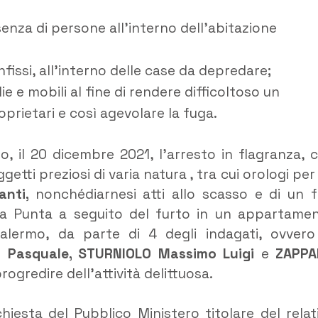
senza di persone all’interno dell’abitazione
nfissi, all’interno delle case da depredare;
e e mobili al fine di rendere difficoltoso un
prietari e così agevolare la fuga.
to, il 20 dicembre 2021, l’arresto in flagranza, 
getti preziosi di varia natura , tra cui orologi per
anti,
nonchédiarnesi atti allo scasso e di un f
 la Punta a seguito del furto in un appartame
alermo, da parte di 4 degli indagati, ovvero
I Pasquale, STURNIOLO Massimo Luigi
e
ZAPPA
progredire dell’attività delittuosa.
ichiesta del Pubblico Ministero titolare del relat