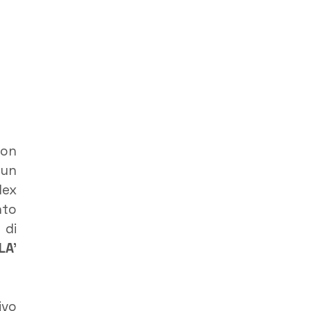
con
 un
lex
nto
 di
LA’
ivo