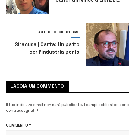
nello scontro per la
salvezza
ARTICOLO SUCCESSIVO
Siracusa | Carta: Un patto
per l’industria per la
tutela dei lavoratori della
zona industriale
LASCIA UN COMMENTO
Il tuo indirizzo email non sarà pubblicato.
I campi obbligatori sono
contrassegnati
*
COMMENTO
*