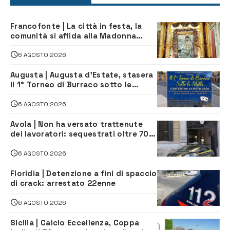
Francofonte | La città in festa, la
comunità si affida alla Madonna
della Neve tra fede e tradizione
6 AGOSTO 2026
Augusta | Augusta d’Estate, stasera
il 1° Torneo di Burraco sotto le
Stelle: piazza D’Astorga già sold out
6 AGOSTO 2026
Avola | Non ha versato trattenute
dei lavoratori: sequestrati oltre 700
mila euro a imprenditore della
climatizzazione
6 AGOSTO 2026
Floridia | Detenzione a fini di spaccio
di crack: arrestato 22enne
6 AGOSTO 2026
Sicilia | Calcio Eccellenza, Coppa