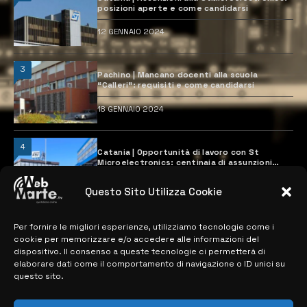
posizioni aperte e come candidarsi
12 GENNAIO 2024
3
Pachino | Mancano docenti alla scuola
“Calleri”: requisiti e come candidarsi
18 GENNAIO 2024
4
Catania | Opportunità di lavoro con St
Microelectronics: centinaia di assunzioni
previste
28 MARZO 2024
Questo Sito Utilizza Cookie
Per fornire le migliori esperienze, utilizziamo tecnologie come i
MAPPA DEL SITO
cookie per memorizzare e/o accedere alle informazioni del
dispositivo. Il consenso a queste tecnologie ci permetterà di
elaborare dati come il comportamento di navigazione o ID unici su
> NOTIZIE
questo sito.
> EDIZIONI LOCALI