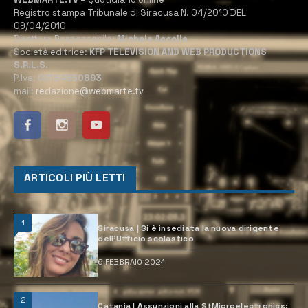
Registro stampa Tribunale di Siracusa N. 04/2010 DEL
09/04/2010
Direttore Responsabile:
Michele Accolla
Società editrice:
KFP TELEVISION AND WEB PRODUCTIONS
S.R.L.S.
P.Iva:
02184950893
mail:
redazione@webmarte.tv
ARTICOLI PIÙ LETTI
1
Siracusa | Si è insediata la nuova dirigente
dell’Ufficio scolastico
6 FEBBRAIO 2024
2
Catania | Assunzioni alla StMicroelectronics: