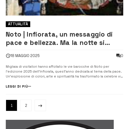
ATTUALITÀ
Noto | Infiorata, un messaggio di
pace e bellezza. Ma la notte si
macchia di violenza
0
18 MAGGIO 2025
Migliaia di visitatori hanno affollato le vie barocche di Noto per
l’edizione 2025 dell’Infiorata, quest’anno dedicata al tema della pace.
Un’esplosione di colori, arte e spiritualità ha trasformato la celebre via
Nicolaci in un tappeto floreale, arricchito da bozzetti realizzati da
artisti internazionali. Tra questi, uno in particolare ha cat...
LEGGI DI PIÙ
1
2