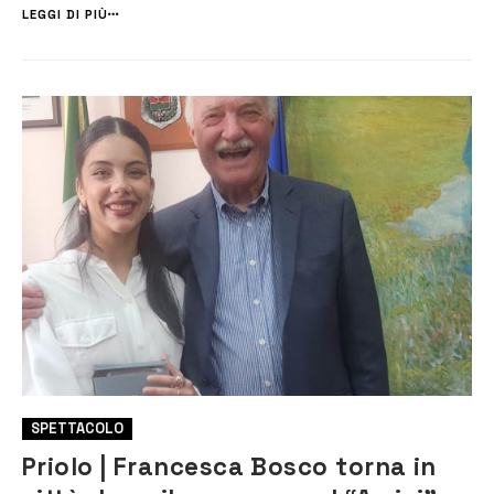
locali, cabaret, sagre, lirica, jazz, folk, recital, sfilate di m...
LEGGI DI PIÙ
SPETTACOLO
Priolo | Francesca Bosco torna in