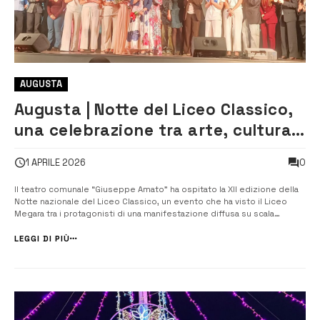
AUGUSTA
Augusta | Notte del Liceo Classico,
una celebrazione tra arte, cultura
e impegno civile
0
1 APRILE 2026
Il teatro comunale “Giuseppe Amato” ha ospitato la XII edizione della
Notte nazionale del Liceo Classico, un evento che ha visto il Liceo
Megara tra i protagonisti di una manifestazione diffusa su scala
internazionale. Nata da un’idea del professor Rocco Schembra del
Liceo Classico “Gulli e Pennisi” di Acireale, l’iniziativa ha coinvolto
LEGGI DI PIÙ
circa...