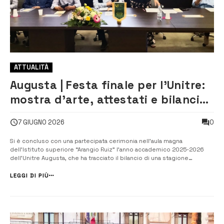
ATTUALITÀ
Augusta | Festa finale per l’Unitre:
mostra d’arte, attestati e bilancio
di un anno accademico ricco di
0
7 GIUGNO 2026
attività
Si è concluso con una partecipata cerimonia nell’aula magna
dell’Istituto superiore “Arangio Ruiz” l’anno accademico 2025-2026
dell’Unitre Augusta, che ha tracciato il bilancio di una stagione
caratterizzata da un ricco programma culturale, numerose attività
laboratoriali e un forte coinvolgimento della comunità associa...
LEGGI DI PIÙ