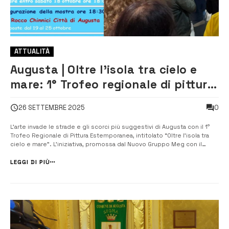
ATTUALITÀ
Augusta | Oltre l’isola tra cielo e
mare: 1° Trofeo regionale di pittura
estemporanea
0
26 SETTEMBRE 2025
L’arte invade le strade e gli scorci più suggestivi di Augusta con il 1°
Trofeo Regionale di Pittura Estemporanea, intitolato “Oltre l’isola tra
cielo e mare”. L’iniziativa, promossa dal Nuovo Gruppo Meg con il
sostegno dell’Assessorato alla Cultura e Promozione del Territorio, si
preannuncia come un evento di grande richiamo per artisti, appa...
LEGGI DI PIÙ