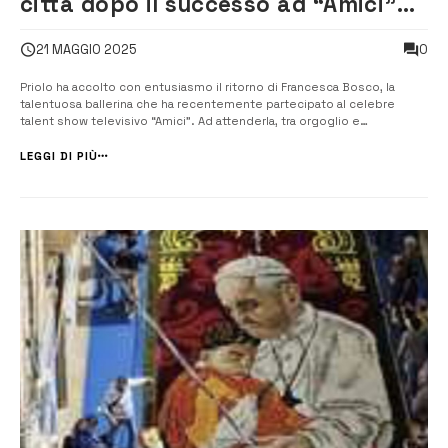
città dopo il successo ad “Amici”
su Canale 5
0
21 MAGGIO 2025
Priolo ha accolto con entusiasmo il ritorno di Francesca Bosco, la
talentuosa ballerina che ha recentemente partecipato al celebre
talent show televisivo “Amici”. Ad attenderla, tra orgoglio e
commozione, il sindaco Pippo Gianni, che ha voluto incontrarla
personalmente per omaggiarla del successo ottenuto. Nel corso
LEGGI DI PIÙ
della cerimonia...