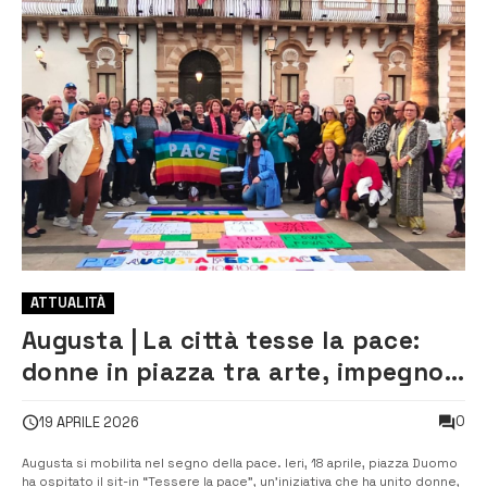
ATTUALITÀ
Augusta | La città tesse la pace:
donne in piazza tra arte, impegno
e solidarietà
0
19 APRILE 2026
Augusta si mobilita nel segno della pace. Ieri, 18 aprile, piazza Duomo
ha ospitato il sit-in “Tessere la pace”, un’iniziativa che ha unito donne,