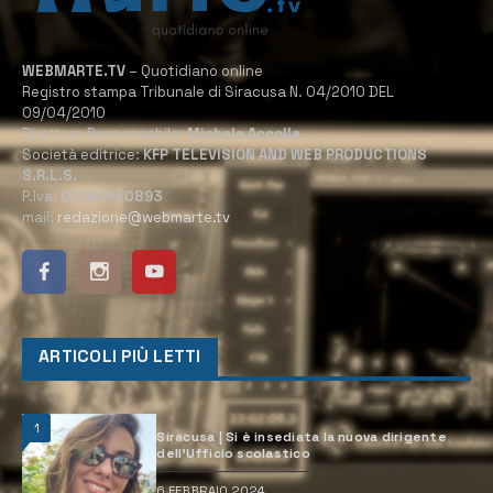
WEBMARTE.TV
– Quotidiano online
Registro stampa Tribunale di Siracusa N. 04/2010 DEL
09/04/2010
Direttore Responsabile:
Michele Accolla
Società editrice:
KFP TELEVISION AND WEB PRODUCTIONS
S.R.L.S.
P.Iva:
02184950893
mail:
redazione@webmarte.tv
ARTICOLI PIÙ LETTI
1
Siracusa | Si è insediata la nuova dirigente
dell’Ufficio scolastico
6 FEBBRAIO 2024