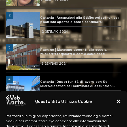
2
Catania | Assunzioni alla StMicroelectronics:
posizioni aperte e come candidarsi
12 GENNAIO 2024
3
Pachino | Mancano docenti alla scuola
“Calleri”: requisiti e come candidarsi
18 GENNAIO 2024
4
Catania | Opportunità di lavoro con St
Microelectronics: centinaia di assunzioni
previste
28 MARZO 2024
Questo Sito Utilizza Cookie
Per fornire le migliori esperienze, utilizziamo tecnologie come i
MAPPA DEL SITO
cookie per memorizzare e/o accedere alle informazioni del
dispositivo. Il consenso a queste tecnologie ci permetterà di