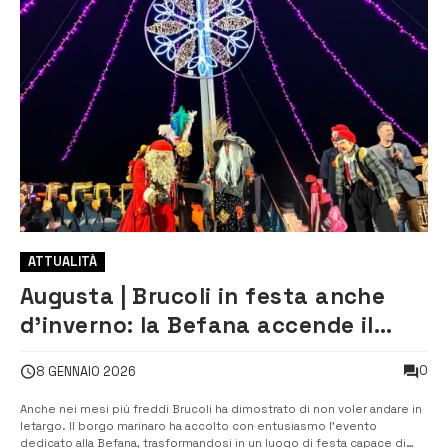
ATTUALITÀ
Augusta | Brucoli in festa anche
d’inverno: la Befana accende il
borgo tra arte, famiglie e
0
8 GENNAIO 2026
tradizione
Anche nei mesi più freddi Brucoli ha dimostrato di non voler andare in
letargo. Il borgo marinaro ha accolto con entusiasmo l’evento
dedicato alla Befana, trasformandosi in un luogo di festa capace di