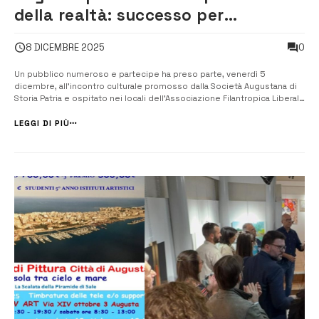
della realtà: successo per
l’incontro della Società augustana
0
8 DICEMBRE 2025
di Storia patria dedicato a Verga
Un pubblico numeroso e partecipe ha preso parte, venerdì 5
dicembre, all’incontro culturale promosso dalla Società Augustana di
Storia Patria e ospitato nei locali dell’Associazione Filantropica Liberale
“Umberto I”. La serata, intitolata “L’arte, specchio innocente della
realtà”, è stata dedicata a Giovanni Verga e alla sua produzione
LEGGI DI PIÙ
preveri...