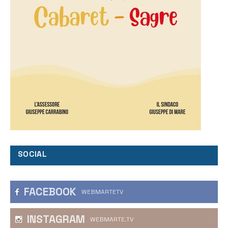
SOCIAL
FACEBOOK
WEBMARTETV
INSTAGRAM
WEBMARTE.TV