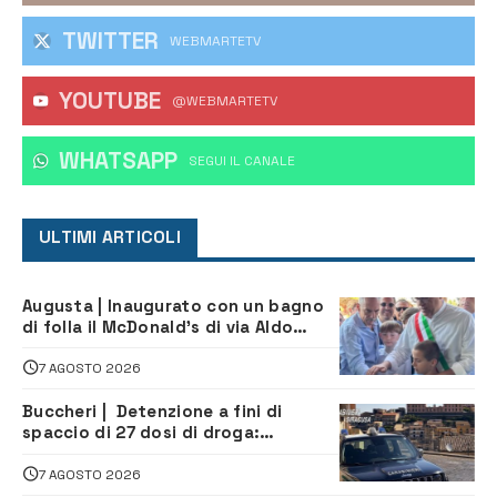
TWITTER
WEBMARTETV
YOUTUBE
@WEBMARTETV
WHATSAPP
‎SEGUI IL CANALE
ULTIMI ARTICOLI
Augusta | Inaugurato con un bagno
di folla il McDonald’s di via Aldo
Moro
7 AGOSTO 2026
Buccheri | Detenzione a fini di
spaccio di 27 dosi di droga:
denunciati tre 20enni
7 AGOSTO 2026