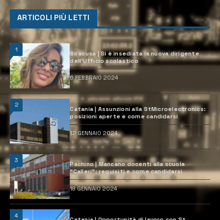
ARTICOLI PIÙ LETTI
1
Siracusa | Si è insediata la nuova dirigente
dell’Ufficio scolastico
6 FEBBRAIO 2024
2
Catania | Assunzioni alla StMicroelectronics:
posizioni aperte e come candidarsi
12 GENNAIO 2024
3
Pachino | Mancano docenti alla scuola
“Calleri”: requisiti e come candidarsi
18 GENNAIO 2024
4
Catania | Opportunità di lavoro con St