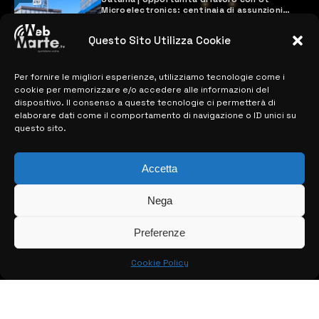
Microelectronics: centinaia di assunzioni
previste
28 MARZO 2024
Questo Sito Utilizza Cookie
Per fornire le migliori esperienze, utilizziamo tecnologie come i
MAPPA DEL SITO
cookie per memorizzare e/o accedere alle informazioni del
dispositivo. Il consenso a queste tecnologie ci permetterà di
elaborare dati come il comportamento di navigazione o ID unici su
> NOTIZIE
questo sito.
> EDIZIONI LOCALI
Accetta
> CONTATTI
Nega
> INFO
Preferenze
Cookie Policy