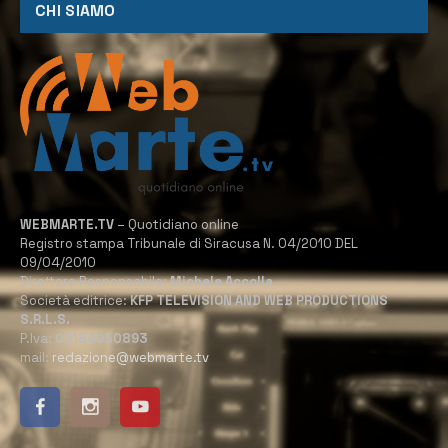
CHI SIAMO
WEBMARTE.TV
– Quotidiano online
Registro stampa Tribunale di Siracusa N. 04/2010 DEL
09/04/2010
Direttore Responsabile:
Michele Accolla
Società editrice:
KFP TELEVISION AND WEB PRODUCTIONS
S.R.L.S.
P.Iva:
02184950893
mail:
redazione@webmarte.tv