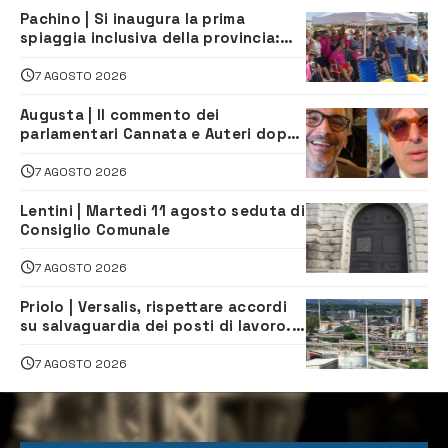
Pachino | Si inaugura la prima
spiaggia inclusiva della provincia:
assistenza e prevenzione aperte a
tutti
7 AGOSTO 2026
Augusta | Il commento dei
parlamentari Cannata e Auteri dopo
la firma del contatto per il
depuratore
7 AGOSTO 2026
Lentini | Martedì 11 agosto seduta di
Consiglio Comunale
7 AGOSTO 2026
Priolo | Versalis, rispettare accordi
su salvaguardia dei posti di lavoro. Il
sindaco scrive alla società
7 AGOSTO 2026