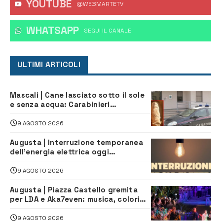
YOUTUBE
@WEBMARTETV
WHATSAPP
‎SEGUI IL CANALE
ULTIMI ARTICOLI
Mascali | Cane lasciato sotto il sole
e senza acqua: Carabinieri
denunciano proprietario
9 AGOSTO 2026
Augusta | Interruzione temporanea
dell’energia elettrica oggi
pomeriggio alla Borgata per dei
lavori
9 AGOSTO 2026
Augusta | Piazza Castello gremita
per LDA e Aka7even: musica, colori
ed emozioni per “Augusta d’Estate”
9 AGOSTO 2026