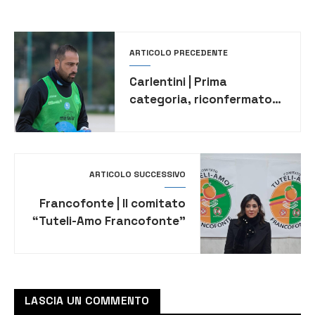
ARTICOLO PRECEDENTE
Carlentini | Prima
categoria, riconfermato
Marco Marziano alla guida
dei biancoblu
ARTICOLO SUCCESSIVO
Francofonte | Il comitato
“Tuteli-Amo Francofonte”
presenta un esposto in
Prefettura: “Situazione
invivibile”
LASCIA UN COMMENTO