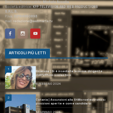
Direttore Responsabile:
Michele Accolla
Società editrice:
KFP TELEVISION AND WEB PRODUCTIONS
S.R.L.S.
P.Iva:
02184950893
mail:
redazione@webmarte.tv
ARTICOLI PIÙ LETTI
1
Siracusa | Si è insediata la nuova dirigente
dell’Ufficio scolastico
6 FEBBRAIO 2024
2
Catania | Assunzioni alla StMicroelectronics:
posizioni aperte e come candidarsi
12 GENNAIO 2024