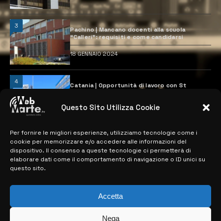
3
Pachino | Mancano docenti alla scuola
“Calleri”: requisiti e come candidarsi
18 GENNAIO 2024
4
Catania | Opportunità di lavoro con St
Microelectronics: centinaia di assunzioni
previste
Questo Sito Utilizza Cookie
28 MARZO 2024
Per fornire le migliori esperienze, utilizziamo tecnologie come i
cookie per memorizzare e/o accedere alle informazioni del
MAPPA DEL SITO
dispositivo. Il consenso a queste tecnologie ci permetterà di
elaborare dati come il comportamento di navigazione o ID unici su
questo sito.
> NOTIZIE
> EDIZIONI LOCALI
Accetta
> CONTATTI
Nega