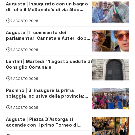
Augusta | Inaugurato con un bagno
di folla il McDonald’s di via Aldo
Moro
7 AGOSTO 2026
Augusta | Il commento dei
parlamentari Cannata e Auteri dopo
la firma del contatto per il
depuratore
7 AGOSTO 2026
Lentini | Martedì 11 agosto seduta di
Consiglio Comunale
7 AGOSTO 2026
Pachino | Si inaugura la prima
spiaggia inclusiva della provincia:
assistenza e prevenzione aperte a
tutti
7 AGOSTO 2026
Augusta | Piazza D’Astorga si
accende con il primo Torneo di
Burraco “Sotto le Stelle”