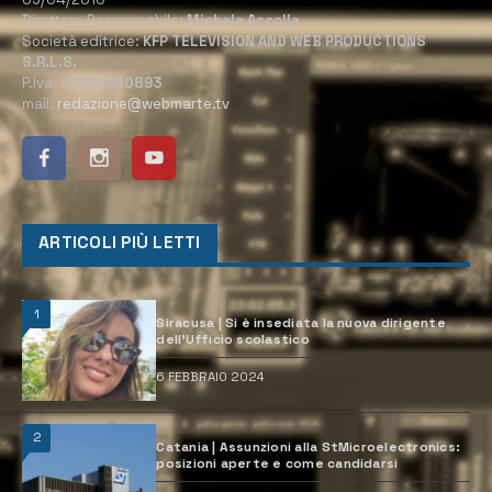
Direttore Responsabile:
Michele Accolla
Società editrice:
KFP TELEVISION AND WEB PRODUCTIONS
S.R.L.S.
P.Iva:
02184950893
mail:
redazione@webmarte.tv
ARTICOLI PIÙ LETTI
1
Siracusa | Si è insediata la nuova dirigente
dell’Ufficio scolastico
6 FEBBRAIO 2024
2
Catania | Assunzioni alla StMicroelectronics:
posizioni aperte e come candidarsi