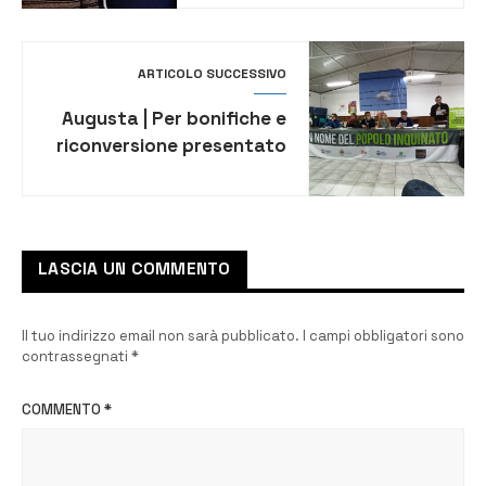
l’interrogazione dei
consiglieri Greco e Valenti
ARTICOLO SUCCESSIVO
Augusta | Per bonifiche e
riconversione presentato
il Patto di comunità
LASCIA UN COMMENTO
Il tuo indirizzo email non sarà pubblicato.
I campi obbligatori sono
contrassegnati
*
COMMENTO
*