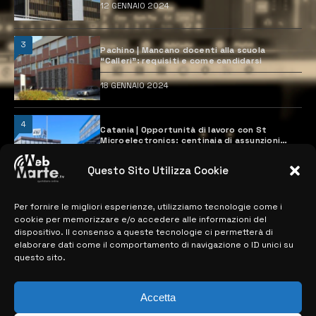
12 GENNAIO 2024
3
Pachino | Mancano docenti alla scuola
“Calleri”: requisiti e come candidarsi
18 GENNAIO 2024
4
Catania | Opportunità di lavoro con St
Microelectronics: centinaia di assunzioni
previste
28 MARZO 2024
Questo Sito Utilizza Cookie
Per fornire le migliori esperienze, utilizziamo tecnologie come i
MAPPA DEL SITO
cookie per memorizzare e/o accedere alle informazioni del
dispositivo. Il consenso a queste tecnologie ci permetterà di
elaborare dati come il comportamento di navigazione o ID unici su
> NOTIZIE
questo sito.
> EDIZIONI LOCALI
Accetta
> CONTATTI