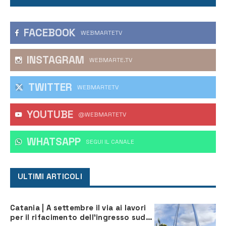
FACEBOOK
WEBMARTETV
INSTAGRAM
WEBMARTE.TV
TWITTER
WEBMARTETV
YOUTUBE
@WEBMARTETV
WHATSAPP
‎SEGUI IL CANALE
ULTIMI ARTICOLI
Catania | A settembre il via ai lavori
per il rifacimento dell’ingresso sud