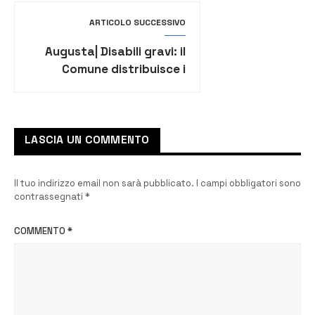
ARTICOLO SUCCESSIVO
Augusta| Disabili gravi: il
Comune distribuisce i
voucher, soddisfazione
esprime la 20 Novembre
1989
LASCIA UN COMMENTO
Il tuo indirizzo email non sarà pubblicato.
I campi obbligatori sono
contrassegnati
*
COMMENTO
*