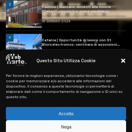
3
Pachino | Mancano docenti alla scuola
“Calleri”: requisiti e come candidarsi
18 GENNAIO 2024
4
Catania | Opportunità di lavoro con St
Microelectronics: centinaia di assunzioni
previste
28 MARZO 2024
Questo Sito Utilizza Cookie
Per fornire le migliori esperienze, utilizziamo tecnologie come i
MAPPA DEL SITO
cookie per memorizzare e/o accedere alle informazioni del
dispositivo. Il consenso a queste tecnologie ci permetterà di
> NOTIZIE
elaborare dati come il comportamento di navigazione o ID unici su
questo sito.
> EDIZIONI LOCALI
Accetta
> CONTATTI
> INFO
Nega