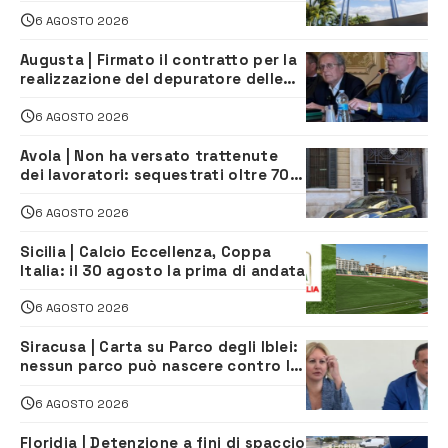
del porto
6 AGOSTO 2026
Augusta | Firmato il contratto per la
realizzazione del depuratore delle
acque reflue
6 AGOSTO 2026
Avola | Non ha versato trattenute
dei lavoratori: sequestrati oltre 700
mila euro a imprenditore della
climatizzazione
6 AGOSTO 2026
Sicilia | Calcio Eccellenza, Coppa
Italia: il 30 agosto la prima di andata
6 AGOSTO 2026
Siracusa | Carta su Parco degli Iblei:
nessun parco può nascere contro le
comunità e il territorio
6 AGOSTO 2026
Floridia | Detenzione a fini di spaccio