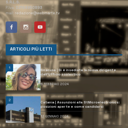
S.R.L.S.
P.Iva:
02184950893
mail:
redazione@webmarte.tv
ARTICOLI PIÙ LETTI
1
Siracusa | Si è insediata la nuova dirigente
dell’Ufficio scolastico
6 FEBBRAIO 2024
2
Catania | Assunzioni alla StMicroelectronics:
posizioni aperte e come candidarsi
12 GENNAIO 2024