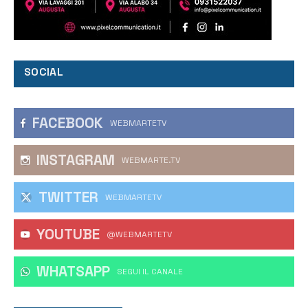
SOCIAL
FACEBOOK
WEBMARTETV
INSTAGRAM
WEBMARTE.TV
TWITTER
WEBMARTETV
YOUTUBE
@WEBMARTETV
WHATSAPP
‎SEGUI IL CANALE