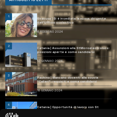
1
Siracusa | Si è insediata la nuova dirigente
dell’Ufficio scolastico
6 FEBBRAIO 2024
2
Catania | Assunzioni alla StMicroelectronics:
posizioni aperte e come candidarsi
12 GENNAIO 2024
3
Pachino | Mancano docenti alla scuola
“Calleri”: requisiti e come candidarsi
18 GENNAIO 2024
4
Catania | Opportunità di lavoro con St
Microelectronics: centinaia di assunzioni
previste