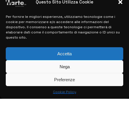
Questo Sito Utilizza Cookie
28 MARZO 2024
Per fornire le migliori esperienze, utilizziamo tecnologie come i
cookie per memorizzare e/o accedere alle informazioni del
MAPPA DEL SITO
dispositivo. Il consenso a queste tecnologie ci permetterà di
elaborare dati come il comportamento di navigazione o ID unici su
questo sito.
> NOTIZIE
> EDIZIONI LOCALI
Accetta
> CONTATTI
Nega
> INFO
Preferenze
Cookie Policy
© COPYRIGHT 2026:
KFP TELEVISION AND WEB PRODUCTIONS