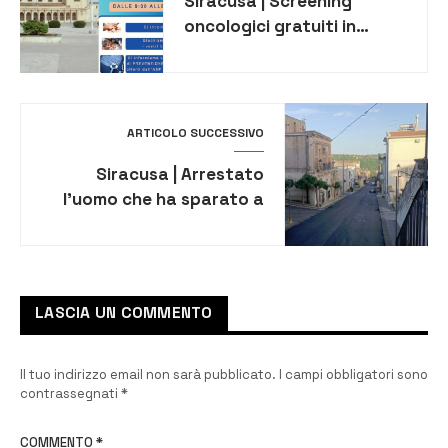
Siracusa | Screening
oncologici gratuiti in
piazza Santa Lucia
ARTICOLO SUCCESSIVO
Siracusa | Arrestato
l’uomo che ha sparato a
Cassaro durante una
discussione
LASCIA UN COMMENTO
Il tuo indirizzo email non sarà pubblicato.
I campi obbligatori sono
contrassegnati
*
COMMENTO
*