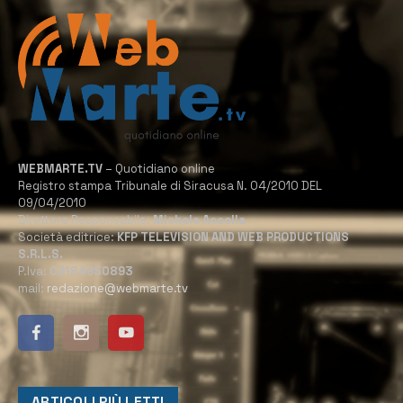
WEBMARTE.TV
– Quotidiano online
Registro stampa Tribunale di Siracusa N. 04/2010 DEL
09/04/2010
Direttore Responsabile:
Michele Accolla
Società editrice:
KFP TELEVISION AND WEB PRODUCTIONS
S.R.L.S.
P.Iva:
02184950893
mail:
redazione@webmarte.tv
ARTICOLI PIÙ LETTI