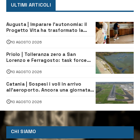
ULTIMI ARTICOLI
Augusta | Imparare l’autonomia: il
Progetto Vita ha trasformato la
quotidianità in una palestra di
indipendenza
10 AGOSTO 2026
Priolo | Tolleranza zero a San
Lorenzo e Ferragosto: task force
contro degrado e caos sul litorale,
navette gratuite
10 AGOSTO 2026
Catania | Sospesi i voli in arrivo
all’aeroporto. Ancora una giornata
di disagi per i viaggiatori
10 AGOSTO 2026
CHI SIAMO