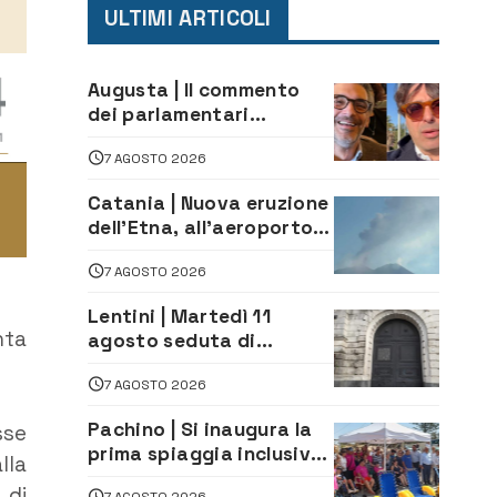
ULTIMI ARTICOLI
Augusta | Il commento
dei parlamentari
Cannata e Auteri dopo la
7 AGOSTO 2026
firma del contatto per il
depuratore
Catania | Nuova eruzione
dell’Etna, all’aeroporto
Bellini voli in arrivo
7 AGOSTO 2026
dirottati
Lentini | Martedì 11
nta
agosto seduta di
Consiglio Comunale
7 AGOSTO 2026
Pachino | Si inaugura la
sse
prima spiaggia inclusiva
lla
della provincia:
 di
7 AGOSTO 2026