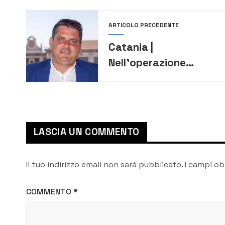
ARTICOLO PRECEDENTE
Catania |
Nell’operazione
Mercurio arrestati il
sindaco e un
consigliere di
Ramacca e un
LASCIA UN COMMENTO
consigliere di
Misterbianco
Il tuo indirizzo email non sarà pubblicato.
I campi ob
COMMENTO
*