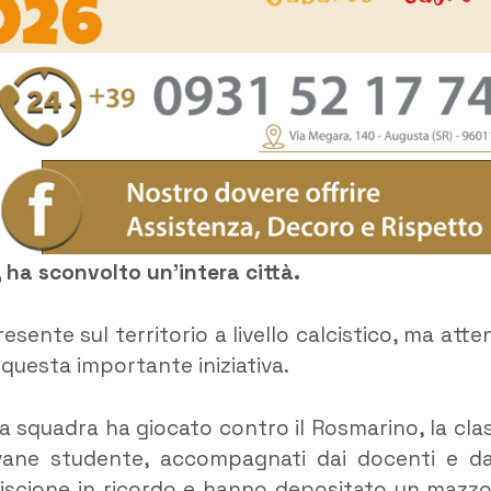
 ha sconvolto un’intera città.
sente sul territorio a livello calcistico, ma atte
 questa importante iniziativa.
la squadra ha giocato contro il Rosmarino, la cla
ovane studente, accompagnati dai docenti e da
riscione in ricordo e hanno depositato un mazzo