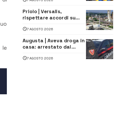
assistenza e prevenzione
aperte a tutti
Priolo | Versalis,
rispettare accordi su
suo
salvaguardia dei posti di
7 AGOSTO 2026
lavoro. Il sindaco scrive
alla società
Augusta | Aveva droga in
casa: arrestato dai
 le
Carabinieri 31enne
7 AGOSTO 2026