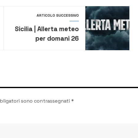
ARTICOLO SUCCESSIVO
Sicilia | Allerta meteo
per domani 26
febbraio: piogge,
vento e freddo in
tutta l’isola
bligatori sono contrassegnati
*