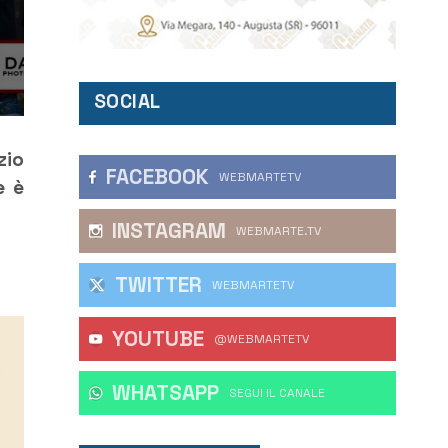
SOCIAL
zio
FACEBOOK
WEBMARTETV
e è
INSTAGRAM
WEBMARTE.TV
TWITTER
WEBMARTETV
YOUTUBE
@WEBMARTETV
WHATSAPP
‎SEGUI IL CANALE