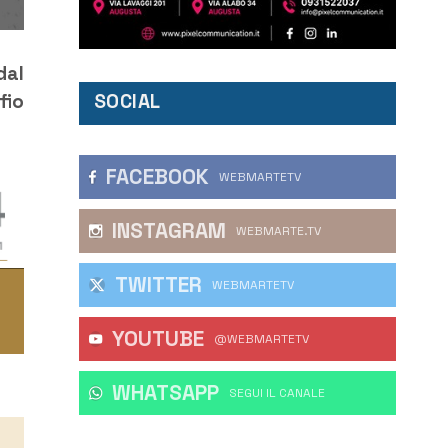
dal
SOCIAL
fio
FACEBOOK
WEBMARTETV
INSTAGRAM
WEBMARTE.TV
TWITTER
WEBMARTETV
YOUTUBE
@WEBMARTETV
WHATSAPP
‎SEGUI IL CANALE