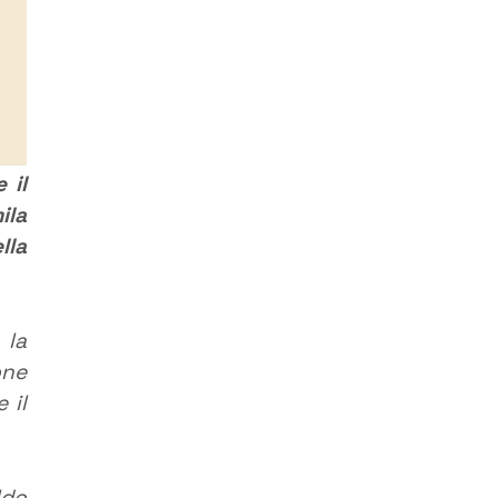
 il
ila
lla
 la
one
 il
ldo