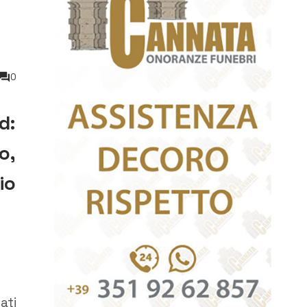
0
d:
o,
io
ati