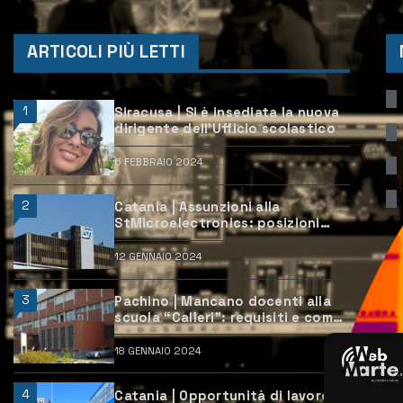
ARTICOLI PIÙ LETTI
1
Siracusa | Si è insediata la nuova
dirigente dell’Ufficio scolastico
6 FEBBRAIO 2024
2
Catania | Assunzioni alla
StMicroelectronics: posizioni
aperte e come candidarsi
12 GENNAIO 2024
3
Pachino | Mancano docenti alla
scuola “Calleri”: requisiti e come
candidarsi
18 GENNAIO 2024
4
Catania | Opportunità di lavoro