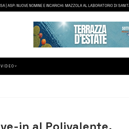
 ASP: NUOVE NOMINE E INCARICHI: MAZZOLA AL LABORATORIO DI SANITÀ P
VIDEO
ve-in al Polivalente,