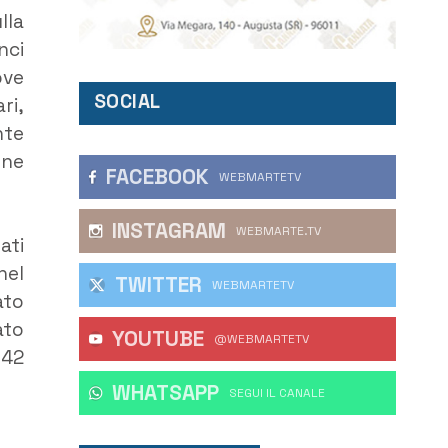
lla
nci
ove
SOCIAL
ri,
nte
one
FACEBOOK
WEBMARTETV
INSTAGRAM
WEBMARTE.TV
ati
 nel
TWITTER
WEBMARTETV
ato
ato
YOUTUBE
@WEBMARTETV
642
WHATSAPP
‎SEGUI IL CANALE