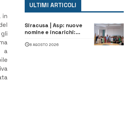
ULTIMI ARTICOLI
 in
del
Siracusa | Asp: nuove
nomine e incarichi:
gli
Mazzola al Laboratorio
mma
8 AGOSTO 2026
di Sanità pubblica,
e a
Matteliano al Servizio
ile
Legale
iva
ata