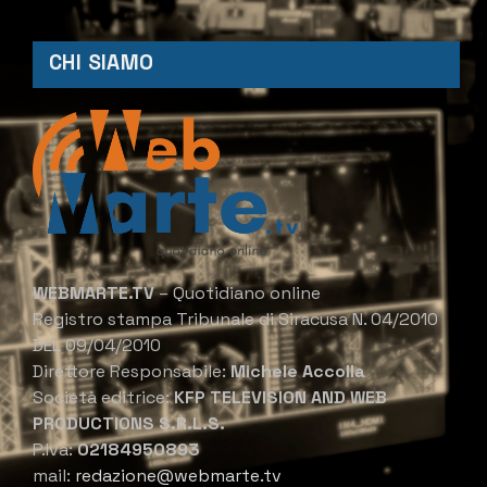
CHI SIAMO
WEBMARTE.TV
– Quotidiano online
Registro stampa Tribunale di Siracusa N. 04/2010
DEL 09/04/2010
Direttore Responsabile:
Michele Accolla
Società editrice:
KFP TELEVISION AND WEB
PRODUCTIONS S.R.L.S.
P.Iva:
02184950893
mail:
redazione@webmarte.tv