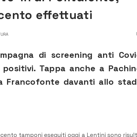
icento effettuati
TTURA
ampagna di screening anti Covi
i positivi. Tappa anche a Pachin
a Francofonte davanti allo stad
icento tamponi eseguiti oggi a Lentini sono risult