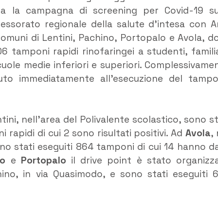
cusa la campagna di screening per Covid-19 su
essorato regionale della salute d’intesa con A
 Comuni di Lentini, Pachino, Portopalo e Avola, d
 tamponi rapidi rinofaringei a studenti, familia
ole medie inferiori e superiori. Complessivame
eduto immediatamente all’esecuzione del tamp
tini, nell’area del Polivalente scolastico, sono st
rapidi di cui 2 sono risultati positivi. Ad
Avola
,
sono stati eseguiti 864 tamponi di cui 14 hanno d
no
e
Portopalo
il drive point è stato organizz
chino, in via Quasimodo, e sono stati eseguiti 