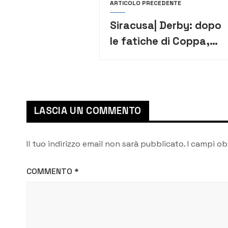
ARTICOLO PRECEDENTE
Siracusa| Derby: dopo
le fatiche di Coppa,
l’Ortigia trova la forza
per battere anche la
Telimar Palermo
LASCIA UN COMMENTO
Il tuo indirizzo email non sarà pubblicato.
I campi ob
COMMENTO
*