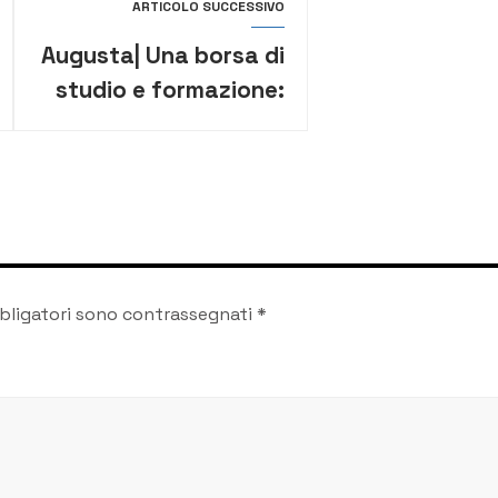
ARTICOLO SUCCESSIVO
Augusta| Una borsa di
studio e formazione:
iniziative dell’Afm
illustrate al sindaco
bligatori sono contrassegnati
*