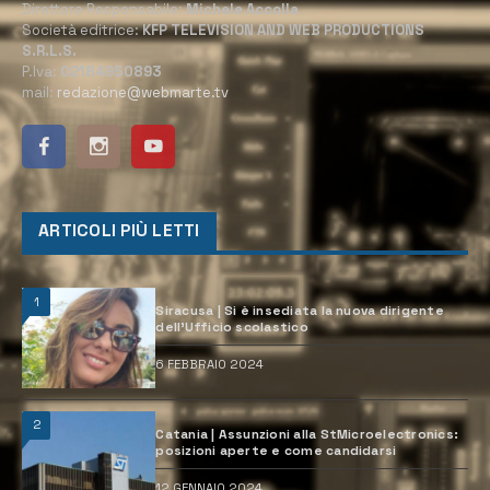
Direttore Responsabile:
Michele Accolla
Società editrice:
KFP TELEVISION AND WEB PRODUCTIONS
S.R.L.S.
P.Iva:
02184950893
mail:
redazione@webmarte.tv
ARTICOLI PIÙ LETTI
1
Siracusa | Si è insediata la nuova dirigente
dell’Ufficio scolastico
6 FEBBRAIO 2024
2
Catania | Assunzioni alla StMicroelectronics:
posizioni aperte e come candidarsi
12 GENNAIO 2024