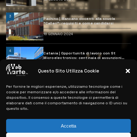
3
Pachino | Mancano docenti alla scuola
“Calleri”: requisiti e come candidarsi
18 GENNAIO 2024
4
Catania | Opportunità di lavoro con St
Microelectronics: centinaia di assunzioni
previste
28 MARZO 2024
Questo Sito Utilizza Cookie
Per fornire le migliori esperienze, utilizziamo tecnologie come i
MAPPA DEL SITO
cookie per memorizzare e/o accedere alle informazioni del
dispositivo. Il consenso a queste tecnologie ci permetterà di
elaborare dati come il comportamento di navigazione o ID unici su
> NOTIZIE
questo sito.
> EDIZIONI LOCALI
Accetta
> CONTATTI