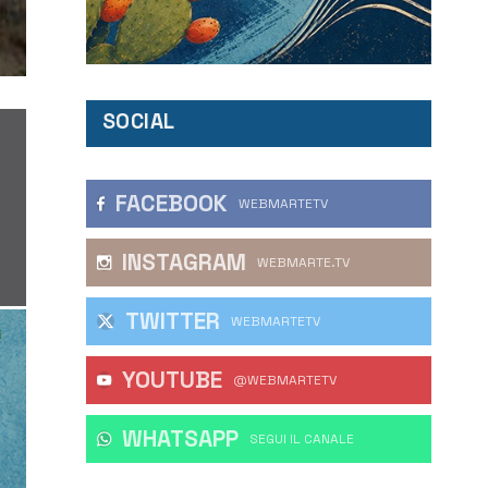
SOCIAL
FACEBOOK
WEBMARTETV
INSTAGRAM
WEBMARTE.TV
TWITTER
WEBMARTETV
YOUTUBE
@WEBMARTETV
WHATSAPP
‎SEGUI IL CANALE