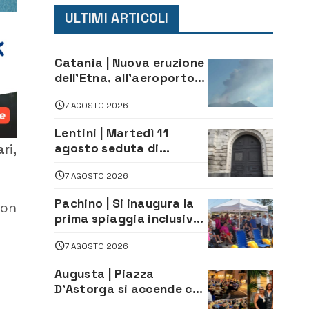
ULTIMI ARTICOLI
Catania | Nuova eruzione
dell’Etna, all’aeroporto
Bellini voli in arrivo
7 AGOSTO 2026
dirottati
Lentini | Martedì 11
agosto seduta di
ri,
Consiglio Comunale
7 AGOSTO 2026
Pachino | Si inaugura la
non
prima spiaggia inclusiva
della provincia:
7 AGOSTO 2026
assistenza e prevenzione
aperte a tutti
Augusta | Piazza
D’Astorga si accende con
il primo Torneo di