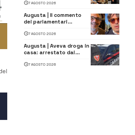
7 AGOSTO 2026
Burraco “Sotto le Stelle”
Augusta | Il commento
dei parlamentari
Cannata e Auteri dopo la
7 AGOSTO 2026
firma del contatto per il
depuratore
Augusta | Aveva droga in
casa: arrestato dai
Carabinieri 31enne
7 AGOSTO 2026
del