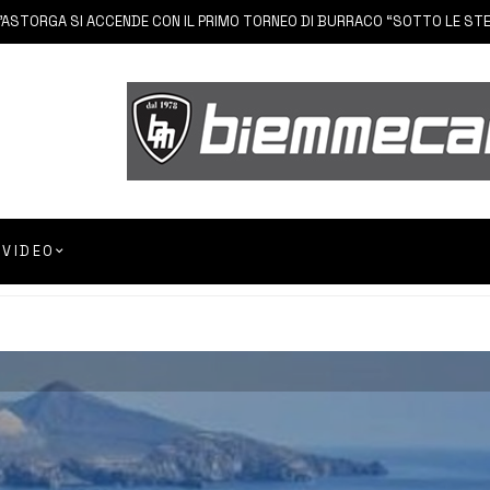
 SI ACCENDE CON IL PRIMO TORNEO DI BURRACO “SOTTO LE STELLE”
VIDEO