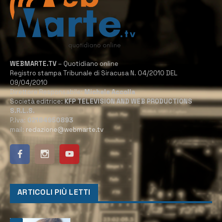
WEBMARTE.TV
– Quotidiano online
Registro stampa Tribunale di Siracusa N. 04/2010 DEL
09/04/2010
Direttore Responsabile:
Michele Accolla
Società editrice:
KFP TELEVISION AND WEB PRODUCTIONS
S.R.L.S.
P.Iva:
02184950893
mail:
redazione@webmarte.tv
ARTICOLI PIÙ LETTI