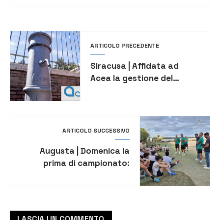
ARTICOLO PRECEDENTE
Siracusa | Affidata ad
Acea la gestione del
servizio idrico nei comuni
della provincia
ARTICOLO SUCCESSIVO
Augusta | Domenica la
prima di campionato:
Mister Moncada: “Questa
è una settimana
importante”
LASCIA UN COMMENTO