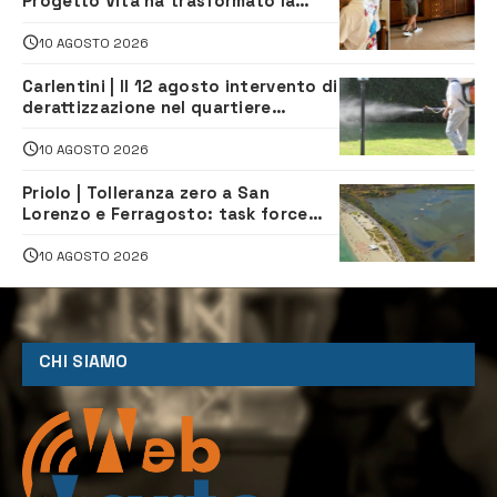
Progetto Vita ha trasformato la
quotidianità in una palestra di
indipendenza
10 AGOSTO 2026
Carlentini | Il 12 agosto intervento di
derattizzazione nel quartiere
Santuzzi
10 AGOSTO 2026
Priolo | Tolleranza zero a San
Lorenzo e Ferragosto: task force
contro degrado e caos sul litorale,
navette gratuite
10 AGOSTO 2026
CHI SIAMO