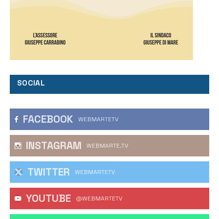
SOCIAL
FACEBOOK
WEBMARTETV
INSTAGRAM
WEBMARTE.TV
TWITTER
WEBMARTETV
YOUTUBE
@WEBMARTETV