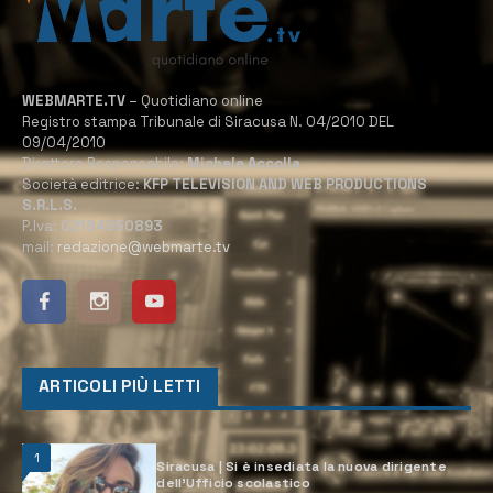
WEBMARTE.TV
– Quotidiano online
Registro stampa Tribunale di Siracusa N. 04/2010 DEL
09/04/2010
Direttore Responsabile:
Michele Accolla
Società editrice:
KFP TELEVISION AND WEB PRODUCTIONS
S.R.L.S.
P.Iva:
02184950893
mail:
redazione@webmarte.tv
ARTICOLI PIÙ LETTI
1
Siracusa | Si è insediata la nuova dirigente
dell’Ufficio scolastico