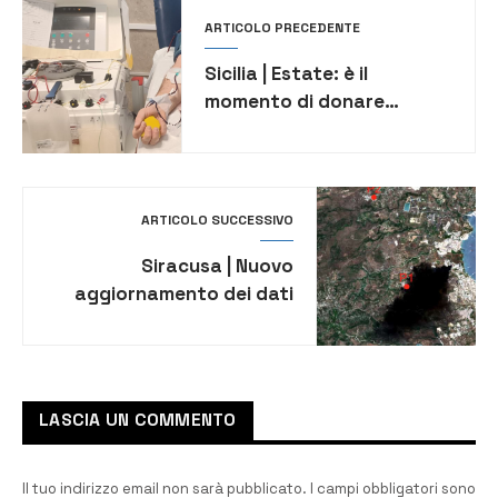
ARTICOLO PRECEDENTE
Sicilia | Estate: è il
momento di donare
plasma e sangue. Un
appello rivolto soprattutto
ai giovani
ARTICOLO SUCCESSIVO
Siracusa | Nuovo
aggiornamento dei dati
Arpa. A Melilli e
Villasmundo alte
concentrazioni di diossine
LASCIA UN COMMENTO
Il tuo indirizzo email non sarà pubblicato.
I campi obbligatori sono