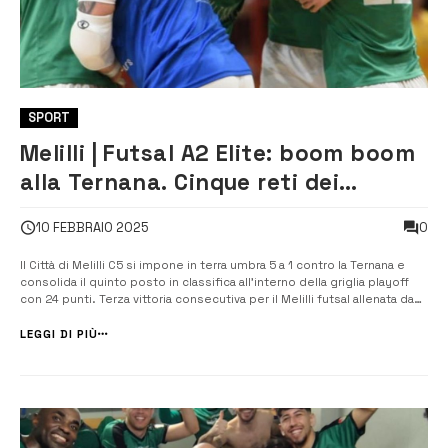
SPORT
Melilli | Futsal A2 Elite: boom boom
alla Ternana. Cinque reti dei
neroverdi agli umbri
0
10 FEBBRAIO 2025
Il Città di Melilli C5 si impone in terra umbra 5 a 1 contro la Ternana e
consolida il quinto posto in classifica all’interno della griglia playoff
con 24 punti. Terza vittoria consecutiva per il Melilli futsal allenata da
Mittelman. Apre le marcature un bolide dell’estremo neroverde
Dovara che non lascia scampo al portiere avversario. [&hell...
LEGGI DI PIÙ