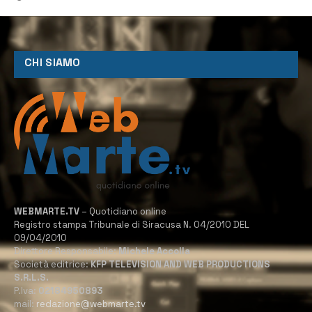
CHI SIAMO
WEBMARTE.TV
– Quotidiano online
Registro stampa Tribunale di Siracusa N. 04/2010 DEL
09/04/2010
Direttore Responsabile:
Michele Accolla
Società editrice:
KFP TELEVISION AND WEB PRODUCTIONS
S.R.L.S.
P.Iva:
02184950893
mail:
redazione@webmarte.tv