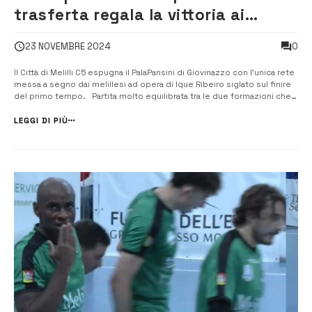
trasferta regala la vittoria ai
melillesi
0
23 NOVEMBRE 2024
Il Città di Melilli C5 espugna il PalaPansini di Giovinazzo con l’unica rete
messa a segno dai melillesi ad opera di Ique Ribeiro siglato sul finire
del primo tempo. Partita molto equilibrata tra le due formazioni che
si sono affrontate ad armi pari con Ique sugli scudi e Samuele Glielmi
para tutto. Un Città […]
LEGGI DI PIÙ