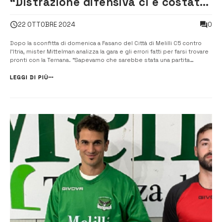
“Distrazione difensiva ci è costata
cara”
0
22 OTTOBRE 2024
Dopo la sconfitta di domenica a Fasano del Città di Melilli C5 contro
l’Itria, mister Mittelman analizza la gara e gli errori fatti per farsi trovare
pronti con la Ternana. “Sapevamo che sarebbe stata una partita
difficile contro una squadra importante e difficile da affrontare per
chiunque – ha commentato Mittelman – Nel primo tempo [&h...
LEGGI DI PIÙ