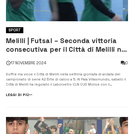
SPORT
Melilli | Futsal – Seconda vittoria
consecutiva per il Città di Melilli nel
campionato di serie A2 Elite
0
17 NOVEMBRE 2024
Soffre ma vince il Città di Melilli nella settima giornata di andata del
campionato di serie A2 Èlite di calcio a 5. Al Pala Villasmundo, sabato il
Città di Melilli ha regolato il Laborvetro CLN CUS Molise con il
punteggio di 3 a 2, dopo essere stata raggiunta due volte dai
molisani. Neroverdi in vantaggio […]
LEGGI DI PIÙ