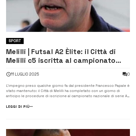
SPORT
Melilli | Futsal A2 Èlite: il Città di
Melilli c5 iscritta al campionato
nazionale
0
11 LUGLIO 2025
L’impegno preso qualche giorno fa dal presidente Francesco Papale è
stato mantenuto: il Città di Melilli ha completato con un giorno di
anticipo le procedure di iscrizione al campionato nazionale di serie A2
Èlite. Grazie al supporto degli sponsor e dell’amministrazione
comunale di Melilli, anche quest’anno la società neroverde porterà
LEGGI DI PIÙ
avanti ...