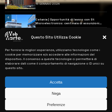
18 GENNAIO 2024
4
Catania | Opportunità di lavoro con St
Microelectronics: centinaia di assunzioni
previste
28 MARZO 2024
Questo Sito Utilizza Cookie
Per fornire le migliori esperienze, utilizziamo tecnologie come i
MAPPA DEL SITO
cookie per memorizzare e/o accedere alle informazioni del
dispositivo. Il consenso a queste tecnologie ci permetterà di
> NOTIZIE
elaborare dati come il comportamento di navigazione o ID unici su
questo sito.
> EDIZIONI LOCALI
> CONTATTI
Accetta
> INFO
Nega
Preferenze