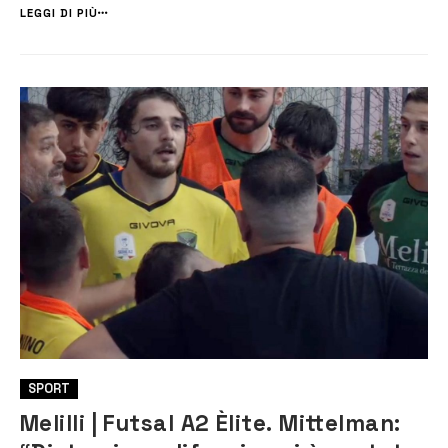
un percorso di crescita e rilancio del […]
LEGGI DI PIÙ
SPORT
Melilli | Futsal A2 Èlite. Mittelman: