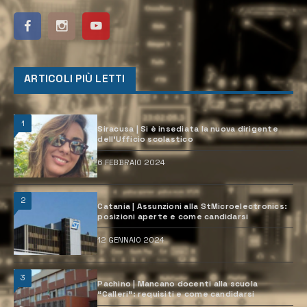
ARTICOLI PIÙ LETTI
1
Siracusa | Si è insediata la nuova dirigente
dell’Ufficio scolastico
6 FEBBRAIO 2024
2
Catania | Assunzioni alla StMicroelectronics:
posizioni aperte e come candidarsi
12 GENNAIO 2024
3
Pachino | Mancano docenti alla scuola
“Calleri”: requisiti e come candidarsi