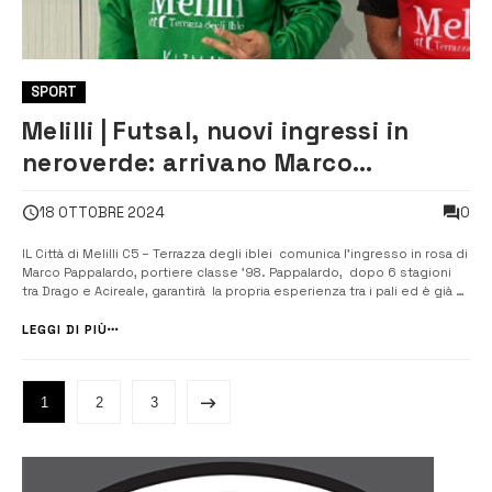
SPORT
Melilli | Futsal, nuovi ingressi in
neroverde: arrivano Marco
Pappalardo e William Gennuso
0
18 OTTOBRE 2024
IL Città di Melilli C5 – Terrazza degli iblei comunica l’ingresso in rosa di
Marco Pappalardo, portiere classe ’98. Pappalardo, dopo 6 stagioni
tra Drago e Acireale, garantirà la propria esperienza tra i pali ed è già a
disposizione di mister Mittelman e del preparatore portieri Salvo
Andolina. Ancora un’altra figura importante in cas...
LEGGI DI PIÙ
1
2
3