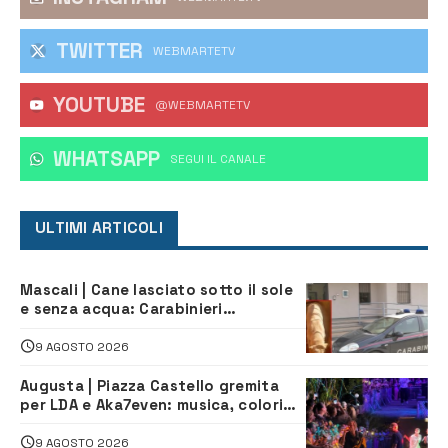
TWITTER
WEBMARTETV
YOUTUBE
@WEBMARTETV
WHATSAPP
‎SEGUI IL CANALE
ULTIMI ARTICOLI
Mascali | Cane lasciato sotto il sole
e senza acqua: Carabinieri
denunciano proprietario
9 AGOSTO 2026
Augusta | Piazza Castello gremita
per LDA e Aka7even: musica, colori
ed emozioni per “Augusta d’Estate”
9 AGOSTO 2026