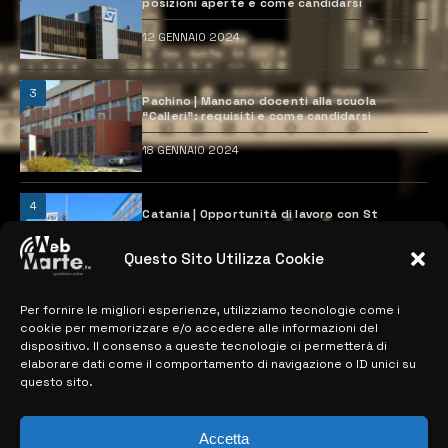
posizioni aperte e come candidarsi
12 GENNAIO 2024
3
Pachino | Mancano docenti alla scuola
“Calleri”: requisiti e come candidarsi
18 GENNAIO 2024
4
Catania | Opportunità di lavoro con St
Microelectronics: centinaia di assunzioni
previste
Questo Sito Utilizza Cookie
28 MARZO 2024
Per fornire le migliori esperienze, utilizziamo tecnologie come i
cookie per memorizzare e/o accedere alle informazioni del
MAPPA DEL SITO
dispositivo. Il consenso a queste tecnologie ci permetterà di
elaborare dati come il comportamento di navigazione o ID unici su
questo sito.
> NOTIZIE
> EDIZIONI LOCALI
Accetta