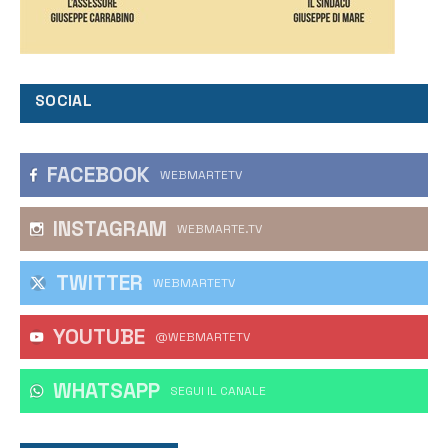
SOCIAL
FACEBOOK
WEBMARTETV
INSTAGRAM
WEBMARTE.TV
TWITTER
WEBMARTETV
YOUTUBE
@WEBMARTETV
WHATSAPP
‎SEGUI IL CANALE