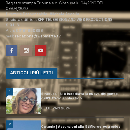
Registro stampa Tribunale di Siracusa N. 04/2010 DEL
09/04/2010
Direttore Responsabile:
Michele Accolla
Società editrice:
KFP TELEVISION AND WEB PRODUCTIONS
S.R.L.S.
P.Iva:
02184950893
mail:
redazione@webmarte.tv
ARTICOLI PIÙ LETTI
1
Siracusa | Si è insediata la nuova dirigente
dell’Ufficio scolastico
6 FEBBRAIO 2024
2
Catania | Assunzioni alla StMicroelectronics: