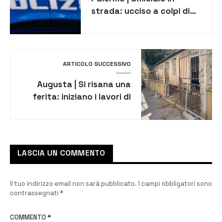
strada: ucciso a colpi di
pistola un 39enne
ARTICOLO SUCCESSIVO
Augusta | Si risana una
ferita: iniziano i lavori di
riqualificazione nell’area
dell’ ex Cappella di Gesù e
Maria
LASCIA UN COMMENTO
Il tuo indirizzo email non sarà pubblicato.
I campi obbligatori sono
contrassegnati
*
COMMENTO
*