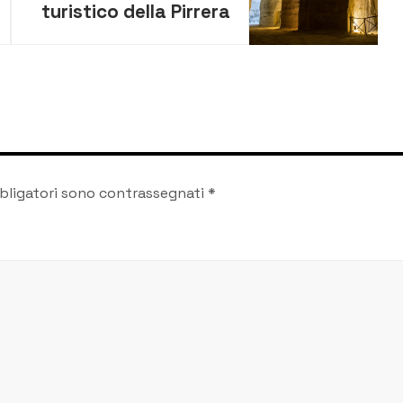
turistico della Pirrera
Sant’Antonio:
incontro con
operatori e
associazioni
bligatori sono contrassegnati
*