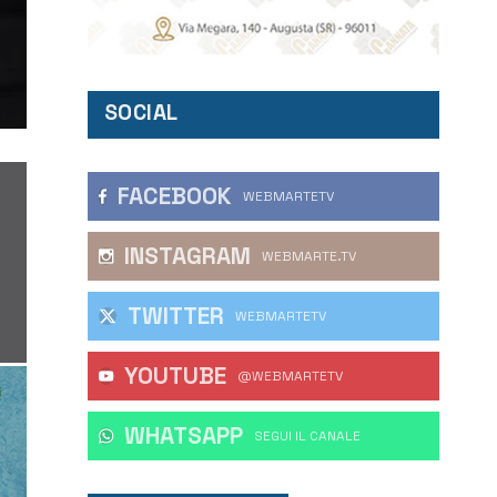
SOCIAL
FACEBOOK
WEBMARTETV
INSTAGRAM
WEBMARTE.TV
TWITTER
WEBMARTETV
YOUTUBE
@WEBMARTETV
WHATSAPP
‎SEGUI IL CANALE