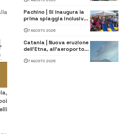
lavoro. Il sindaco scrive
alla società
lla
Pachino | Si inaugura la
prima spiaggia inclusiva
della provincia:
7 AGOSTO 2026
assistenza e prevenzione
aperte a tutti
Catania | Nuova eruzione
dell’Etna, all’aeroporto
Bellini voli in arrivo
7 AGOSTO 2026
dirottati
la,
poi
lli