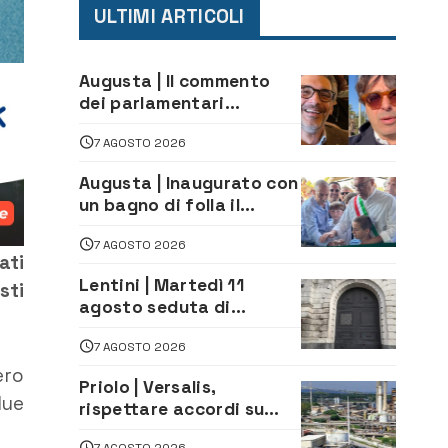
ULTIMI ARTICOLI
Augusta | Il commento
dei parlamentari
Cannata e Auteri dopo la
7 AGOSTO 2026
firma del contatto per il
depuratore
Augusta | Inaugurato con
un bagno di folla il
McDonald’s di via Aldo
7 AGOSTO 2026
Moro
ati
Lentini | Martedì 11
sti
agosto seduta di
Consiglio Comunale
7 AGOSTO 2026
ero
Priolo | Versalis,
due
rispettare accordi su
salvaguardia dei posti di
7 AGOSTO 2026