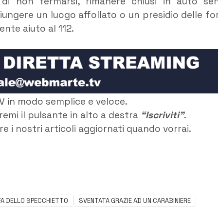
i, di non fermarsi, rimanere chiusi in auto se
iungere un luogo affollato o un presidio delle fo
nte aiuto al 112.
V in modo semplice e veloce.
remi il pulsante in alto a destra
“Iscriviti”
.
e i nostri articoli aggiornati quando vorrai.
A DELLO SPECCHIETTO
SVENTATA GRAZIE AD UN CARABINIERE