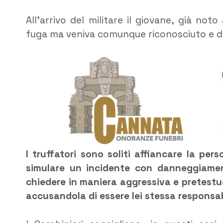
All’arrivo del militare il giovane, già not
fuga ma veniva comunque riconosciuto e den
I truffatori sono soliti affiancare la per
simulare un incidente con danneggiament
chiedere in maniera aggressiva e pretestuo
accusandola di essere lei stessa responsa