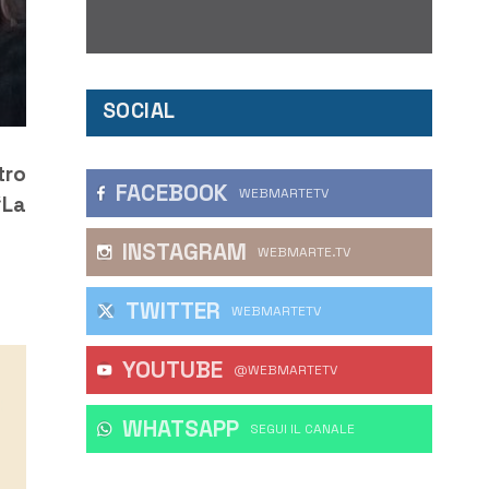
SOCIAL
tro
FACEBOOK
WEBMARTETV
“La
INSTAGRAM
WEBMARTE.TV
TWITTER
WEBMARTETV
YOUTUBE
@WEBMARTETV
WHATSAPP
‎SEGUI IL CANALE