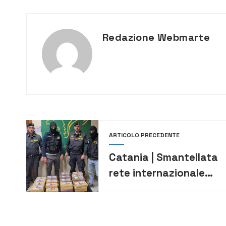
Redazione Webmarte
ARTICOLO PRECEDENTE
Catania | Smantellata
rete internazionale
del narcotraffico: sei
arresti e sequestrati
7,7 milioni di euro