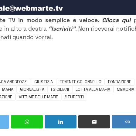
rte TV in modo semplice e veloce.
Clicca qui
p
e in alto a destra
“Iscriviti”
. Non riceverai notific
rnati quando vorrai.
SCA ANDREOZZI
GIUSTIZIA
TENENTE COLONNELLO
FONDAZIONE
MAFIA
GIORNALISTA
I SICILIANI
LOTTA ALLA MAFIA
MEMORIA
ZIONE
VITTIME DELLE MAFIE
STUDENTI