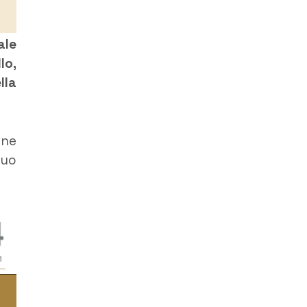
ale
lo,
lla
one
suo