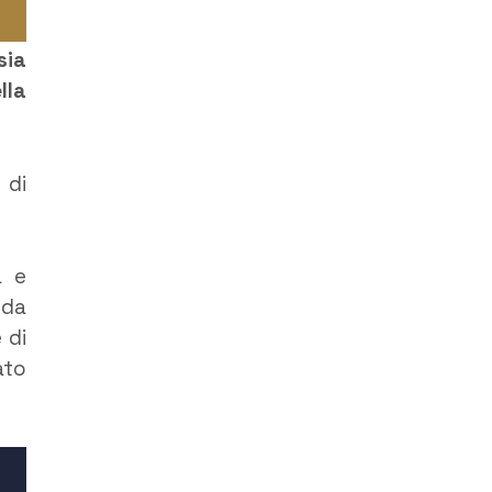
sia
lla
 di
a e
nda
 di
ato