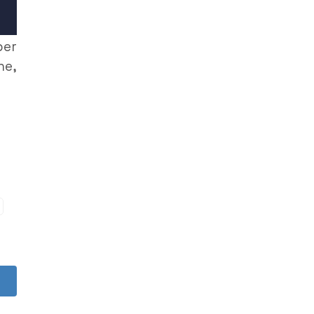
er
he,