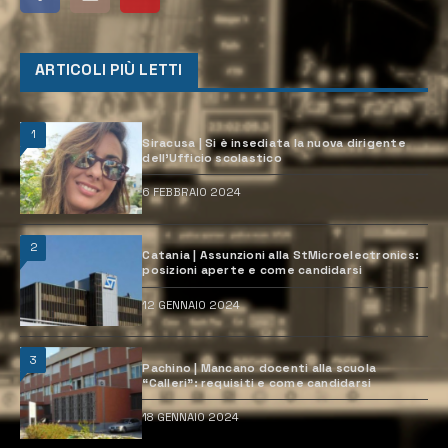
ARTICOLI PIÙ LETTI
1
Siracusa | Si è insediata la nuova dirigente
dell’Ufficio scolastico
6 FEBBRAIO 2024
2
Catania | Assunzioni alla StMicroelectronics:
posizioni aperte e come candidarsi
12 GENNAIO 2024
3
Pachino | Mancano docenti alla scuola
“Calleri”: requisiti e come candidarsi
18 GENNAIO 2024