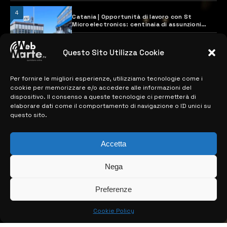
4
Catania | Opportunità di lavoro con St
Microelectronics: centinaia di assunzioni
previste
28 MARZO 2024
Questo Sito Utilizza Cookie
Per fornire le migliori esperienze, utilizziamo tecnologie come i
MAPPA DEL SITO
cookie per memorizzare e/o accedere alle informazioni del
dispositivo. Il consenso a queste tecnologie ci permetterà di
> NOTIZIE
elaborare dati come il comportamento di navigazione o ID unici su
questo sito.
> EDIZIONI LOCALI
> CONTATTI
Accetta
> INFO
Nega
Preferenze
Cookie Policy