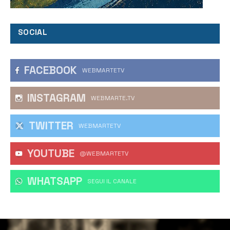
SOCIAL
FACEBOOK
WEBMARTETV
INSTAGRAM
WEBMARTE.TV
TWITTER
WEBMARTETV
YOUTUBE
@WEBMARTETV
WHATSAPP
‎SEGUI IL CANALE