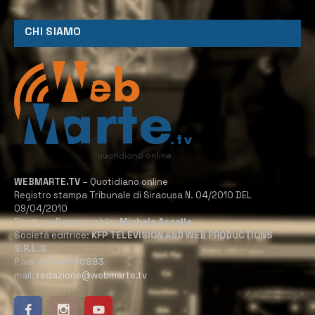
CHI SIAMO
WEBMARTE.TV
– Quotidiano online
Registro stampa Tribunale di Siracusa N. 04/2010 DEL
09/04/2010
Direttore Responsabile:
Michele Accolla
Società editrice:
KFP TELEVISION AND WEB PRODUCTIONS
S.R.L.S.
P.Iva:
02184950893
mail:
redazione@webmarte.tv