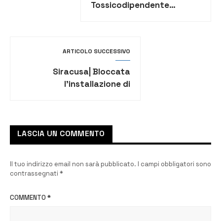
Tossicodipendente
minaccia la sua compagna
con un coltello
ARTICOLO SUCCESSIVO
Siracusa| Bloccata
l’installazione di
un’antenna 5G alla Pizzuta
LASCIA UN COMMENTO
Il tuo indirizzo email non sarà pubblicato.
I campi obbligatori sono
contrassegnati
*
COMMENTO
*