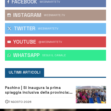
FACEBOOK
WEBMARTETV
INSTAGRAM
WEBMARTE.TV
TWITTER
WEBMARTETV
YOUTUBE
@WEBMARTETV
WHATSAPP
‎SEGUI IL CANALE
ULTIMI ARTICOLI
Pachino | Si inaugura la prima
spiaggia inclusiva della provincia:
assistenza e prevenzione aperte a
tutti
7 AGOSTO 2026