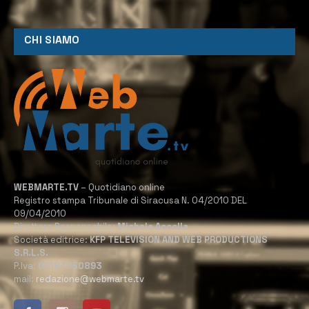
CHI SIAMO
WEBMARTE.TV
– Quotidiano online
Registro stampa Tribunale di Siracusa N. 04/2010 DEL
09/04/2010
Direttore Responsabile:
Michele Accolla
Società editrice:
KFP TELEVISION AND WEB PRODUCTIONS
S.R.L.S.
P.Iva:
02184950893
mail:
redazione@webmarte.tv