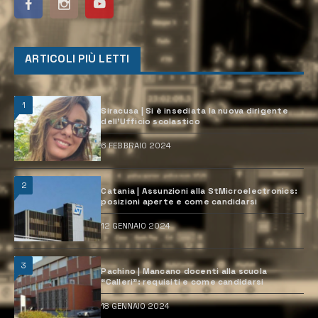
ARTICOLI PIÙ LETTI
1
Siracusa | Si è insediata la nuova dirigente
dell’Ufficio scolastico
6 FEBBRAIO 2024
2
Catania | Assunzioni alla StMicroelectronics:
posizioni aperte e come candidarsi
12 GENNAIO 2024
3
Pachino | Mancano docenti alla scuola
“Calleri”: requisiti e come candidarsi
18 GENNAIO 2024