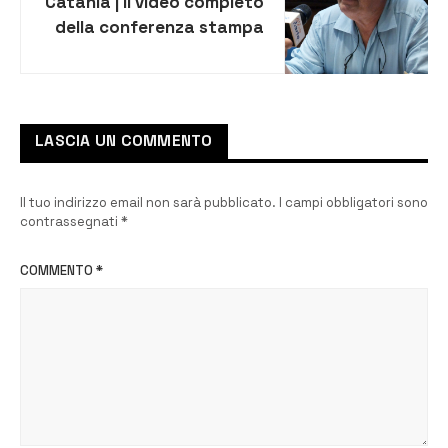
Catania | Il video completo
della conferenza stampa
del commissario per la
depurazione Fatuzzo
LASCIA UN COMMENTO
Il tuo indirizzo email non sarà pubblicato.
I campi obbligatori sono
contrassegnati
*
COMMENTO
*