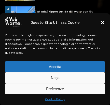
4
Catania | Opportunità di lavoro con St
Microelectronics: centinaia di assunzioni
previste
Questo Sito Utilizza Cookie
28 MARZO 2024
Per fornire le migliori esperienze, utilizziamo tecnologie come i
cookie per memorizzare e/o accedere alle informazioni del
MAPPA DEL SITO
dispositivo. Il consenso a queste tecnologie ci permetterà di
elaborare dati come il comportamento di navigazione o ID unici su
questo sito.
> NOTIZIE
> EDIZIONI LOCALI
Accetta
> CONTATTI
Nega
> INFO
Preferenze
Cookie Policy