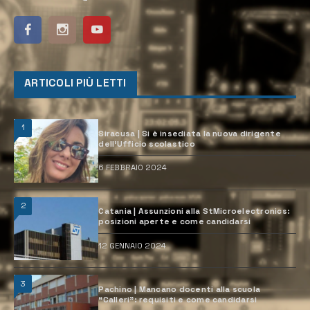
ARTICOLI PIÙ LETTI
1
Siracusa | Si è insediata la nuova dirigente
dell’Ufficio scolastico
6 FEBBRAIO 2024
2
Catania | Assunzioni alla StMicroelectronics:
posizioni aperte e come candidarsi
12 GENNAIO 2024
3
Pachino | Mancano docenti alla scuola
“Calleri”: requisiti e come candidarsi