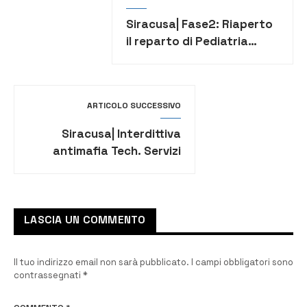
Siracusa| Fase2: Riaperto
il reparto di Pediatria
all’ospedale Umberto I
ARTICOLO SUCCESSIVO
Siracusa| Interdittiva
antimafia Tech. Servizi
s.r.l. – Nominati dal
Prefetto gli amministratori
straordinari
LASCIA UN COMMENTO
Il tuo indirizzo email non sarà pubblicato.
I campi obbligatori sono
contrassegnati
*