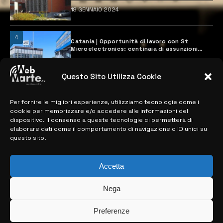
18 GENNAIO 2024
4
Catania | Opportunità di lavoro con St
Microelectronics: centinaia di assunzioni
previste
28 MARZO 2024
Questo Sito Utilizza Cookie
Per fornire le migliori esperienze, utilizziamo tecnologie come i
MAPPA DEL SITO
cookie per memorizzare e/o accedere alle informazioni del
dispositivo. Il consenso a queste tecnologie ci permetterà di
> NOTIZIE
elaborare dati come il comportamento di navigazione o ID unici su
questo sito.
> EDIZIONI LOCALI
> CONTATTI
Accetta
> INFO
Nega
Preferenze