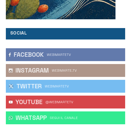
SOCIAL
FACEBOOK
WEBMARTETV
INSTAGRAM
WEBMARTE.TV
TWITTER
WEBMARTETV
YOUTUBE
@WEBMARTETV
WHATSAPP
‎SEGUI IL CANALE