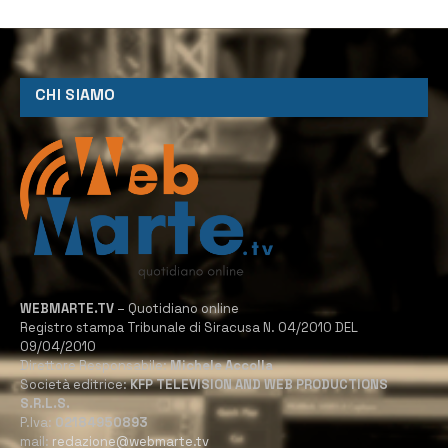
CHI SIAMO
WEBMARTE.TV
– Quotidiano online
Registro stampa Tribunale di Siracusa N. 04/2010 DEL
09/04/2010
Direttore Responsabile:
Michele Accolla
Società editrice:
KFP TELEVISION AND WEB PRODUCTIONS
S.R.L.S.
P.Iva:
02184950893
mail:
redazione@webmarte.tv