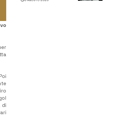
persone
ivo
per
tta
Poi
nte
iro
gol
 di
ari