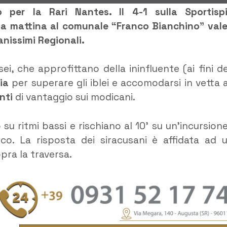
o per la Rari Nantes. Il 4-1 sulla Sportisp
a mattina al comunale “Franco Bianchino” vale
anissimi Regionali.
i, che approfittano della ininfluente (ai fini de
ia
per superare gli iblei e accomodarsi in vetta a
nti
di vantaggio sui modicani.
u ritmi bassi e rischiano al 10’ su un’incursione
oco. La risposta dei siracusani è affidata ad 
opra la traversa.