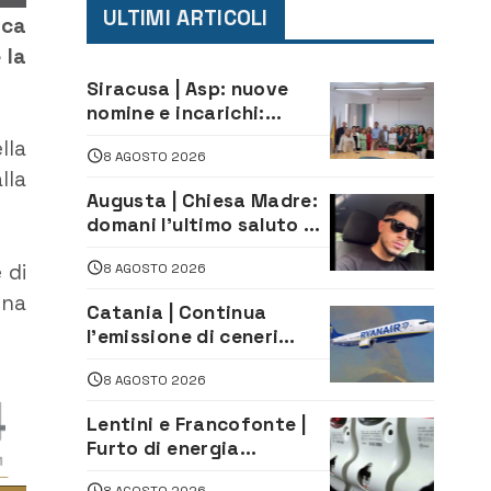
ULTIMI ARTICOLI
ica
 la
Siracusa | Asp: nuove
nomine e incarichi:
Mazzola al Laboratorio
lla
8 AGOSTO 2026
di Sanità pubblica,
lla
Matteliano al Servizio
Augusta | Chiesa Madre:
Legale
domani l’ultimo saluto ad
Alessandro Sicuso,
 di
8 AGOSTO 2026
morto in un incidente
stradale
una
Catania | Continua
l’emissione di ceneri
dall’Etna. Sospese le
8 AGOSTO 2026
attività all’aeroporto di
Fontanarossa
Lentini e Francofonte |
Furto di energia
elettrica, denunciate 4
8 AGOSTO 2026