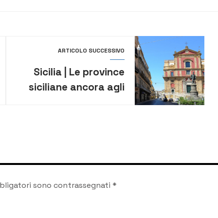
ARTICOLO SUCCESSIVO
Sicilia | Le province
siciliane ancora agli
ultimi posti nel
rapporto Qualità della
vita 2025
bligatori sono contrassegnati
*