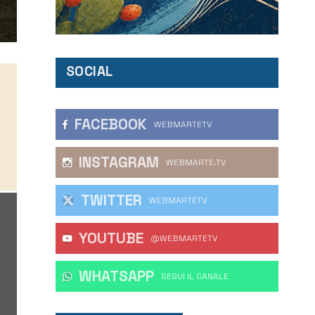
SOCIAL
FACEBOOK
WEBMARTETV
INSTAGRAM
WEBMARTE.TV
TWITTER
WEBMARTETV
YOUTUBE
@WEBMARTETV
WHATSAPP
‎SEGUI IL CANALE