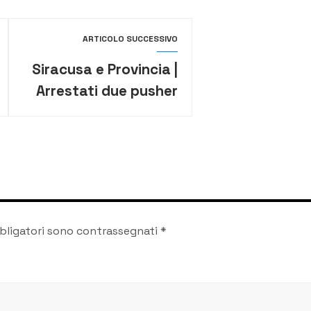
ARTICOLO SUCCESSIVO
Siracusa e Provincia |
Arrestati due pusher
per detenzione di
sostanze
stupefacenti
bligatori sono contrassegnati
*