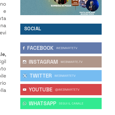
nno
o e
nta
una
SOCIAL
evi
FACEBOOK
WEBMARTETV
le,
gil
INSTAGRAM
WEBMARTE.TV
nto
TWITTER
ile
WEBMARTETV
rio
YOUTUBE
lla
@WEBMARTETV
WHATSAPP
‎SEGUI IL CANALE