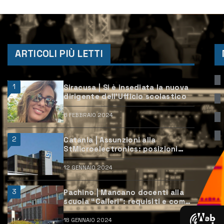
ARTICOLI PIÙ LETTI
1
Siracusa | Si è insediata la nuova
dirigente dell’Ufficio scolastico
6 FEBBRAIO 2024
2
Catania | Assunzioni alla
StMicroelectronics: posizioni
aperte e come candidarsi
12 GENNAIO 2024
3
Pachino | Mancano docenti alla
scuola “Calleri”: requisiti e come
candidarsi
18 GENNAIO 2024