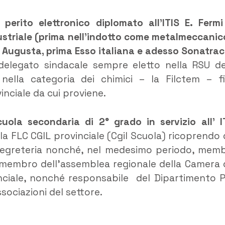
erito elettronico diplomato all’ITIS E. Fermi
dustriale (prima nell’indotto come metalmeccanic
di Augusta, prima Esso italiana e adesso Sonatrac
 delegato sindacale sempre eletto nella RSU de
i nella categoria dei chimici – la Filctem – f
inciale da cui proviene.
ola secondaria di 2° grado in servizio all’ I
ella FLC CGIL provinciale (Cgil Scuola) ricoprendo 
 segreteria nonché, nel medesimo periodo, mem
 è membro dell’assemblea regionale della Camera 
nciale, nonché responsabile del Dipartimento P
sociazioni del settore.