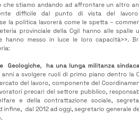
to che stiamo andando ad affrontare un altro a
nte difficile dal punto di vista del lavor
se la politica lavorerà come le spetta – comme
eteria provinciale della Cgil hanno alle spalle 
le hanno messo in luce le loro capacità>>. Br
ria:
ze Geologiche, ha una lunga militanza sindaca
 anni a svolgere ruoli di primo piano dentro la C
mercato del lavoro, componente del Coordiname
avoratori precari del settore pubblico, responsab
fare e della contrattazione sociale, segreta
 infine, dal 2012 ad oggi, segretario generale de
.