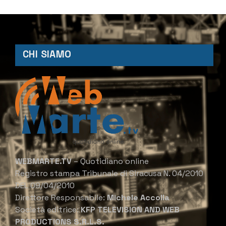
CHI SIAMO
WEBMARTE.TV
– Quotidiano online
Registro stampa Tribunale di Siracusa N. 04/2010
DEL 09/04/2010
Direttore Responsabile:
Michele Accolla
Società editrice:
KFP TELEVISION AND WEB
PRODUCTIONS S.R.L.S.