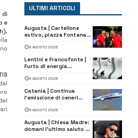
ULTIMI ARTICOLI
 di
o e
Augusta | Cartellone
h).
estivo, piazza Fontana
lla
gremita per la serata
8 AGOSTO 2026
ino
caraibica con Andrea
Mojito
Lentini e Francofonte |
Furto di energia
elettrica, denunciate 4
TIS
8 AGOSTO 2026
persone
dal
Catania | Continua
bro
l’emissione di ceneri
del
dall’Etna. Sospese le
ari
8 AGOSTO 2026
attività all’aeroporto di
Fontanarossa
Augusta | Chiesa Madre:
domani l’ultimo saluto ad
Alessandro Sicuso,