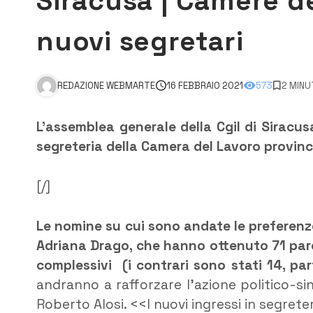
Siracusa | Camere del
nuovi segretari
REDAZIONE WEBMARTE
16 FEBBRAIO 2021
573
2 MINU
L’assemblea generale della Cgil di Siracu
segreteria della Camera del Lavoro provinc
[/]
Le nomine su cui sono andate le preferenz
Adriana Drago, che hanno ottenuto 71 parer
complessivi (i contrari sono stati 14, par
andranno a rafforzare l’azione politico-sin
Roberto Alosi. <<I nuovi ingressi in segrete