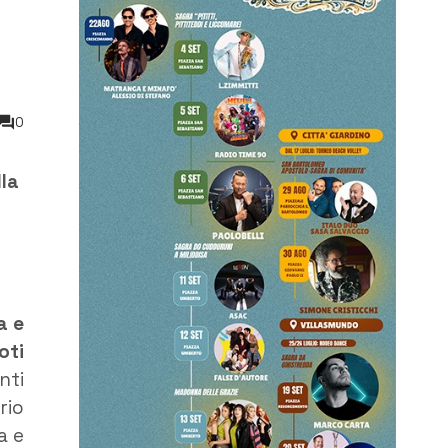
0
lla
a e
oti
nti
rio
a e