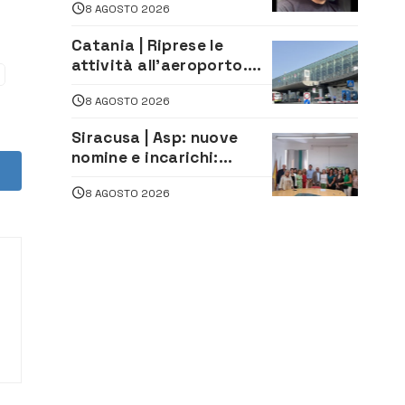
8 AGOSTO 2026
morto in un incidente
stradale
Catania | Riprese le
attività all’aeroporto.
Ripristinati tutti i voli in
8 AGOSTO 2026
arrivo e in partenza
Siracusa | Asp: nuove
nomine e incarichi:
Mazzola al Laboratorio
8 AGOSTO 2026
di Sanità pubblica,
Matteliano al Servizio
Legale