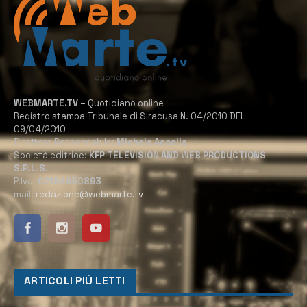
WEBMARTE.TV
– Quotidiano online
Registro stampa Tribunale di Siracusa N. 04/2010 DEL
09/04/2010
Direttore Responsabile:
Michele Accolla
Società editrice:
KFP TELEVISION AND WEB PRODUCTIONS
S.R.L.S.
P.Iva:
02184950893
mail:
redazione@webmarte.tv
ARTICOLI PIÙ LETTI