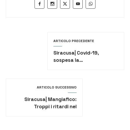
ARTICOLO PRECEDENTE
Siracusa| Covid-19,
sospesa la
sperimentazione del 5G nel
territorio comunale
ARTICOLO SUCCESSIVO
Siracusa| Mangiafico:
Troppi i ritardi nel
processare i tamponi