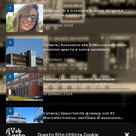
1
Siracusa | Si è insediata la nuova dirigente
dell’Ufficio scolastico
6 FEBBRAIO 2024
2
Catania | Assunzioni alla StMicroelectronics:
posizioni aperte e come candidarsi
12 GENNAIO 2024
3
Pachino | Mancano docenti alla scuola
“Calleri”: requisiti e come candidarsi
18 GENNAIO 2024
4
Catania | Opportunità di lavoro con St
Microelectronics: centinaia di assunzioni
previste
28 MARZO 2024
Questo Sito Utilizza Cookie