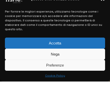
Per fornire le migliori esperienze, utilizziamo tecnologie come i
MAPPA DEL SITO
cookie per memorizzare e/o accedere alle informazioni del
dispositivo. Il consenso a queste tecnologie ci permetterà di
> NOTIZIE
elaborare dati come il comportamento di navigazione o ID unici su
questo sito.
> EDIZIONI LOCALI
> CONTATTI
Accetta
> INFO
Nega
Preferenze
Cookie Policy
© COPYRIGHT 2026:
KFP TELEVISION AND WEB PRODUCTIONS
S.R.L.S.
– P.IVA: 02184950893 – TUTTI I DIRITTI RISERVATI –
CREATO DA LUIGI PITARI