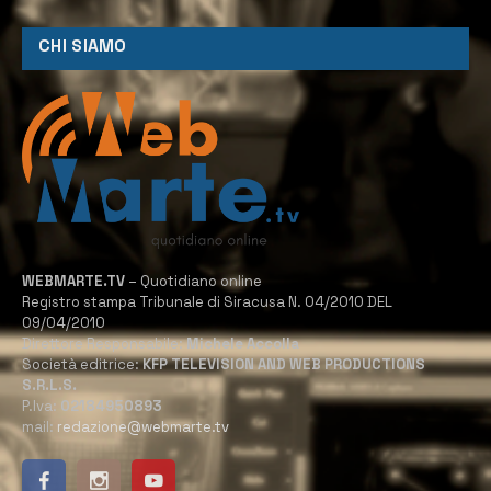
CHI SIAMO
WEBMARTE.TV
– Quotidiano online
Registro stampa Tribunale di Siracusa N. 04/2010 DEL
09/04/2010
Direttore Responsabile:
Michele Accolla
Società editrice:
KFP TELEVISION AND WEB PRODUCTIONS
S.R.L.S.
P.Iva:
02184950893
mail:
redazione@webmarte.tv