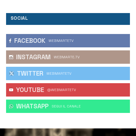
SOCIAL
FACEBOOK
WEBMARTETV
INSTAGRAM
WEBMARTE.TV
TWITTER
WEBMARTETV
YOUTUBE
@WEBMARTETV
WHATSAPP
‎SEGUI IL CANALE