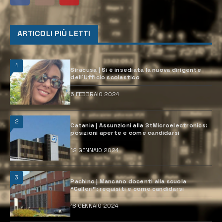
ARTICOLI PIÙ LETTI
1
Siracusa | Si è insediata la nuova dirigente
dell’Ufficio scolastico
6 FEBBRAIO 2024
2
Catania | Assunzioni alla StMicroelectronics:
posizioni aperte e come candidarsi
12 GENNAIO 2024
3
Pachino | Mancano docenti alla scuola
“Calleri”: requisiti e come candidarsi
18 GENNAIO 2024