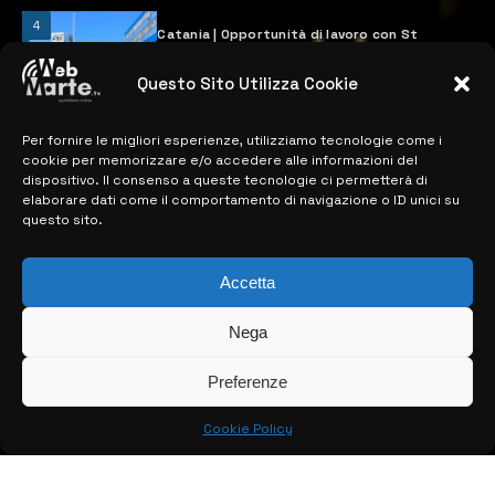
4
Catania | Opportunità di lavoro con St
Microelectronics: centinaia di assunzioni
previste
Questo Sito Utilizza Cookie
28 MARZO 2024
Per fornire le migliori esperienze, utilizziamo tecnologie come i
cookie per memorizzare e/o accedere alle informazioni del
MAPPA DEL SITO
dispositivo. Il consenso a queste tecnologie ci permetterà di
elaborare dati come il comportamento di navigazione o ID unici su
questo sito.
> NOTIZIE
> EDIZIONI LOCALI
Accetta
> CONTATTI
Nega
> INFO
Preferenze
Cookie Policy