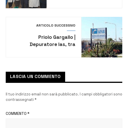
di riferimento regionale
per le malattie rare
ARTICOLO SUCCESSIVO
Priolo Gargallo |
Depuratore Ias, tra
deroghe e attese infinite: il
territorio chiede giustizia
LASCIA UN COMMENTO
Il tuo indirizzo email non sarà pubblicato.
I campi obbligatori sono
contrassegnati
*
COMMENTO
*