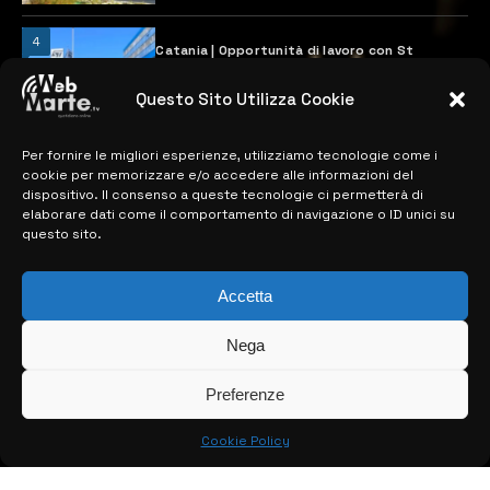
4
Catania | Opportunità di lavoro con St
Microelectronics: centinaia di assunzioni
previste
Questo Sito Utilizza Cookie
28 MARZO 2024
Per fornire le migliori esperienze, utilizziamo tecnologie come i
cookie per memorizzare e/o accedere alle informazioni del
MAPPA DEL SITO
dispositivo. Il consenso a queste tecnologie ci permetterà di
elaborare dati come il comportamento di navigazione o ID unici su
questo sito.
> NOTIZIE
> EDIZIONI LOCALI
Accetta
> CONTATTI
Nega
> INFO
Preferenze
Cookie Policy