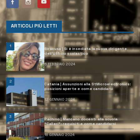
ARTICOLI PIÙ LETTI
1
Siracusa | Si è insediata la nuova dirigente
dell’Ufficio scolastico
6 FEBBRAIO 2024
2
Catania | Assunzioni alla StMicroelectronics:
posizioni aperte e come candidarsi
12 GENNAIO 2024
3
Pachino | Mancano docenti alla scuola
“Calleri”: requisiti e come candidarsi
18 GENNAIO 2024