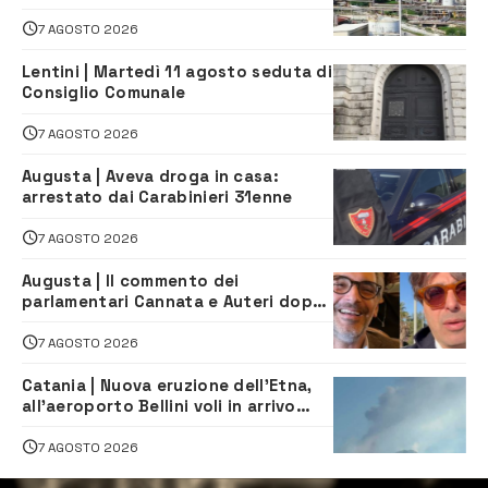
sindaco scrive alla società
7 AGOSTO 2026
Lentini | Martedì 11 agosto seduta di
Consiglio Comunale
7 AGOSTO 2026
Augusta | Aveva droga in casa:
arrestato dai Carabinieri 31enne
7 AGOSTO 2026
Augusta | Il commento dei
parlamentari Cannata e Auteri dopo
la firma del contatto per il
depuratore
7 AGOSTO 2026
Catania | Nuova eruzione dell’Etna,
all’aeroporto Bellini voli in arrivo
dirottati
7 AGOSTO 2026