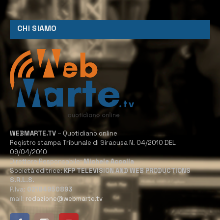
CHI SIAMO
WEBMARTE.TV
– Quotidiano online
Registro stampa Tribunale di Siracusa N. 04/2010 DEL
09/04/2010
Direttore Responsabile:
Michele Accolla
Società editrice:
KFP TELEVISION AND WEB PRODUCTIONS
S.R.L.S.
P.Iva:
02184950893
mail:
redazione@webmarte.tv