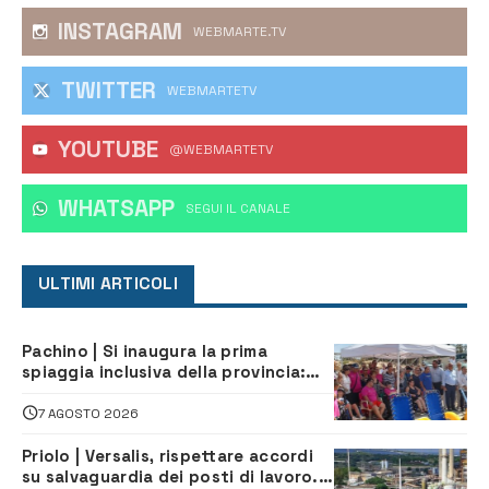
INSTAGRAM
WEBMARTE.TV
TWITTER
WEBMARTETV
YOUTUBE
@WEBMARTETV
WHATSAPP
‎SEGUI IL CANALE
ULTIMI ARTICOLI
Pachino | Si inaugura la prima
spiaggia inclusiva della provincia:
assistenza e prevenzione aperte a
tutti
7 AGOSTO 2026
Priolo | Versalis, rispettare accordi
su salvaguardia dei posti di lavoro. Il