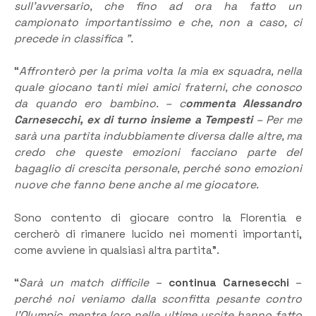
sull’avversario, che fino ad ora ha fatto un
campionato importantissimo e che, non a caso, ci
precede in classifica ”.
“
Affronterò per la prima volta la mia ex squadra, nella
quale giocano tanti miei amici fraterni, che conosco
da quando ero bambino. – c
ommenta Alessandro
Carnesecchi, ex di turno insieme a Tempesti
– Per me
sarà una partita indubbiamente diversa dalle altre, ma
credo che queste emozioni facciano parte del
bagaglio di crescita personale, perché sono emozioni
nuove che fanno bene anche al me giocatore.
Sono contento di giocare contro la Florentia e
cercherò di rimanere lucido nei momenti importanti,
come avviene in qualsiasi altra partita”.
“
Sarà un match difficile
–
continua Carnesecchi
–
perché noi veniamo dalla sconfitta pesante contro
l’Olympic, mentre loro nelle ultime uscite hanno fatto