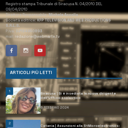
Registro stampa Tribunale di Siracusa N. 04/2010 DEL
09/04/2010
Direttore Responsabile:
Michele Accolla
Società editrice:
KFP TELEVISION AND WEB PRODUCTIONS
S.R.L.S.
P.Iva:
02184950893
mail:
redazione@webmarte.tv
ARTICOLI PIÙ LETTI
1
Siracusa | Si è insediata la nuova dirigente
dell’Ufficio scolastico
6 FEBBRAIO 2024
2
Catania | Assunzioni alla StMicroelectronics: