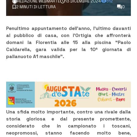
REDAZIONE WEBMARTE
13 DICEMBRE 2024
612
2 MINUTI DI LETTURA
0
Penultimo appuntamento dell’anno, l’ultimo davanti
al pubblico di casa, con l’Ortigia che affronterà
domani la Florentia alle 15 alla piscina “Paolo
Caldarella, gara valida per la 10
ª
giornata di
pallanuoto A1 maschile”.
Una sfida molto importante, contro una rivale dalla
storia gloriosa e dal presente promettente,
considerato che in campionato i toscani,
neopromossi, stanno facendo molto bene,