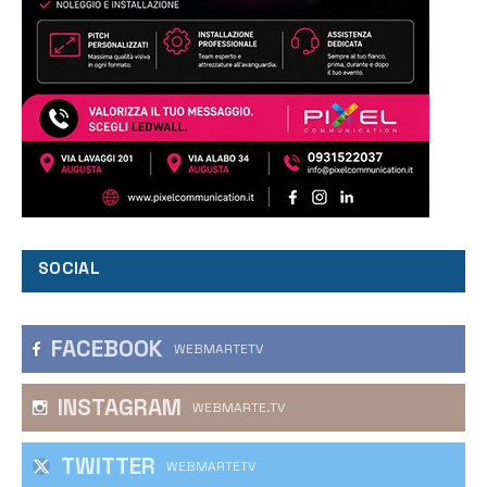
SOCIAL
FACEBOOK
WEBMARTETV
INSTAGRAM
WEBMARTE.TV
TWITTER
WEBMARTETV