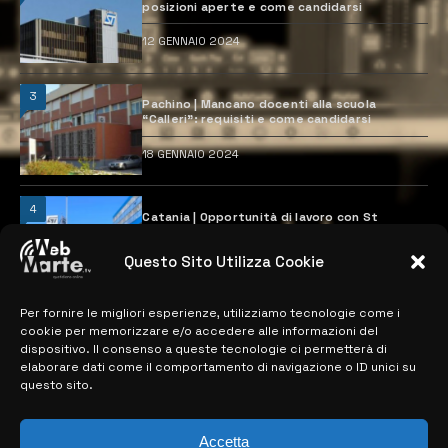
posizioni aperte e come candidarsi
12 GENNAIO 2024
3
Pachino | Mancano docenti alla scuola
“Calleri”: requisiti e come candidarsi
18 GENNAIO 2024
4
Catania | Opportunità di lavoro con St
Microelectronics: centinaia di assunzioni
previste
Questo Sito Utilizza Cookie
28 MARZO 2024
Per fornire le migliori esperienze, utilizziamo tecnologie come i
cookie per memorizzare e/o accedere alle informazioni del
MAPPA DEL SITO
dispositivo. Il consenso a queste tecnologie ci permetterà di
elaborare dati come il comportamento di navigazione o ID unici su
questo sito.
> NOTIZIE
> EDIZIONI LOCALI
Accetta