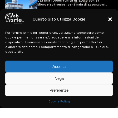
Catania | Opportunità di lavoro con St
Microelectronics: centinaia di assunzioni
previste
28 MARZO 2024
Questo Sito Utilizza Cookie
Per fornire le migliori esperienze, utilizziamo tecnologie come i
MAPPA DEL SITO
cookie per memorizzare e/o accedere alle informazioni del
dispositivo. Il consenso a queste tecnologie ci permetterà di
> NOTIZIE
elaborare dati come il comportamento di navigazione o ID unici su
questo sito.
> EDIZIONI LOCALI
> CONTATTI
Accetta
> INFO
Nega
Preferenze
Cookie Policy