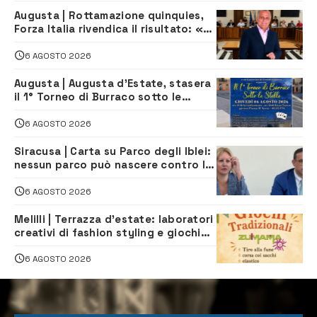
Augusta | Rottamazione quinquies,
Forza Italia rivendica il risultato: «La
proposta è nostra»
6 AGOSTO 2026
Augusta | Augusta d’Estate, stasera
il 1° Torneo di Burraco sotto le
Stelle: piazza D’Astorga già sold out
6 AGOSTO 2026
Siracusa | Carta su Parco degli Iblei:
nessun parco può nascere contro le
comunità e il territorio
6 AGOSTO 2026
Melilli | Terrazza d’estate: laboratori
creativi di fashion styling e giochi
tradizionali di Zuimama, ecco come
iscriversi
6 AGOSTO 2026