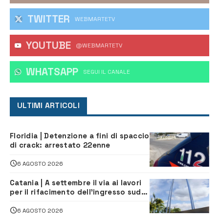
TWITTER
WEBMARTETV
YOUTUBE
@WEBMARTETV
WHATSAPP
‎SEGUI IL CANALE
ULTIMI ARTICOLI
Floridia | Detenzione a fini di spaccio
di crack: arrestato 22enne
6 AGOSTO 2026
Catania | A settembre il via ai lavori
per il rifacimento dell’ingresso sud
del porto
6 AGOSTO 2026