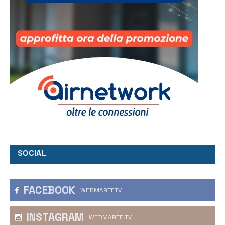
SOCIAL
FACEBOOK
WEBMARTETV
INSTAGRAM
WEBMARTE.TV