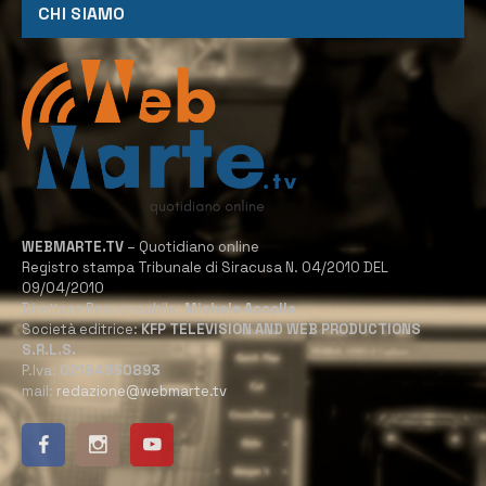
CHI SIAMO
WEBMARTE.TV
– Quotidiano online
Registro stampa Tribunale di Siracusa N. 04/2010 DEL
09/04/2010
Direttore Responsabile:
Michele Accolla
Società editrice:
KFP TELEVISION AND WEB PRODUCTIONS
S.R.L.S.
P.Iva:
02184950893
mail:
redazione@webmarte.tv