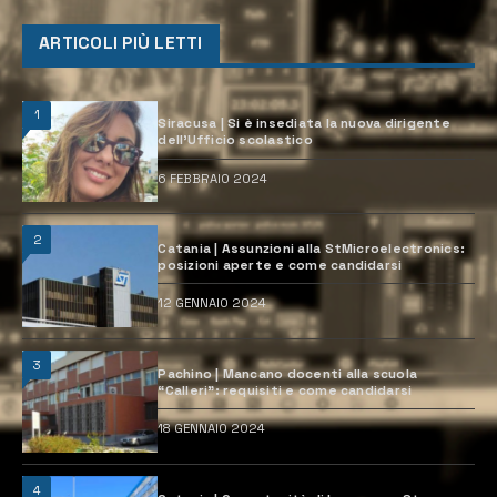
ARTICOLI PIÙ LETTI
1
Siracusa | Si è insediata la nuova dirigente
dell’Ufficio scolastico
6 FEBBRAIO 2024
2
Catania | Assunzioni alla StMicroelectronics:
posizioni aperte e come candidarsi
12 GENNAIO 2024
3
Pachino | Mancano docenti alla scuola
“Calleri”: requisiti e come candidarsi
18 GENNAIO 2024
4