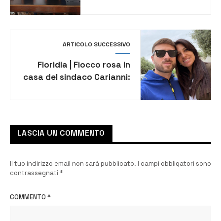
tre Giornate europee
dell’archeologia
ARTICOLO SUCCESSIVO
Floridia | Fiocco rosa in
casa del sindaco Carianni:
è nata la piccola Marta
Graziella
LASCIA UN COMMENTO
Il tuo indirizzo email non sarà pubblicato.
I campi obbligatori sono
contrassegnati
*
COMMENTO
*