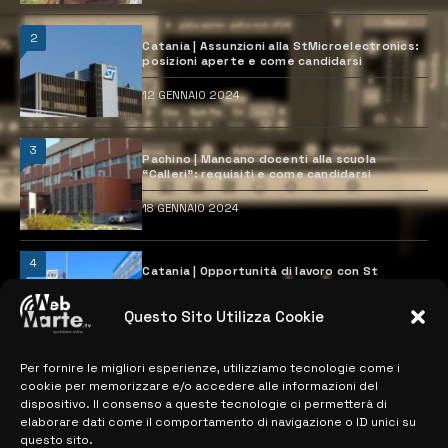
2
Catania | Assunzioni alla StMicroelectronics:
posizioni aperte e come candidarsi
12 GENNAIO 2024
3
Pachino | Mancano docenti alla scuola
“Calleri”: requisiti e come candidarsi
18 GENNAIO 2024
4
Catania | Opportunità di lavoro con St
Microelectronics: centinaia di assunzioni
previste
Questo Sito Utilizza Cookie
28 MARZO 2024
Per fornire le migliori esperienze, utilizziamo tecnologie come i
cookie per memorizzare e/o accedere alle informazioni del
MAPPA DEL SITO
dispositivo. Il consenso a queste tecnologie ci permetterà di
elaborare dati come il comportamento di navigazione o ID unici su
questo sito.