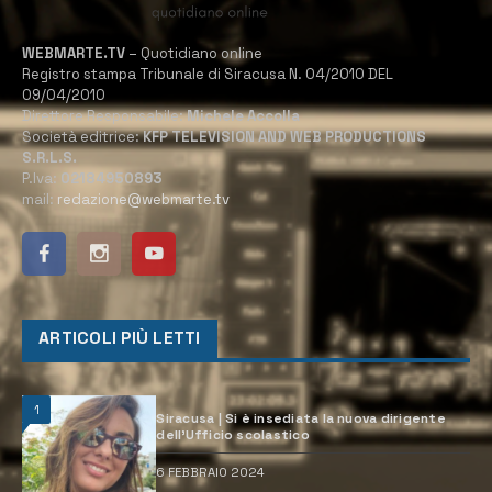
WEBMARTE.TV
– Quotidiano online
Registro stampa Tribunale di Siracusa N. 04/2010 DEL
09/04/2010
Direttore Responsabile:
Michele Accolla
Società editrice:
KFP TELEVISION AND WEB PRODUCTIONS
S.R.L.S.
P.Iva:
02184950893
mail:
redazione@webmarte.tv
ARTICOLI PIÙ LETTI
1
Siracusa | Si è insediata la nuova dirigente
dell’Ufficio scolastico
6 FEBBRAIO 2024