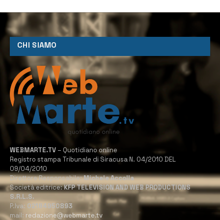
CHI SIAMO
WEBMARTE.TV
– Quotidiano online
Registro stampa Tribunale di Siracusa N. 04/2010 DEL
09/04/2010
Direttore Responsabile:
Michele Accolla
Società editrice:
KFP TELEVISION AND WEB PRODUCTIONS
S.R.L.S.
P.Iva:
02184950893
mail:
redazione@webmarte.tv