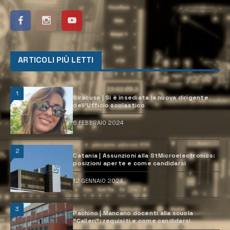
ARTICOLI PIÙ LETTI
1
Siracusa | Si è insediata la nuova dirigente
dell’Ufficio scolastico
6 FEBBRAIO 2024
2
Catania | Assunzioni alla StMicroelectronics:
posizioni aperte e come candidarsi
12 GENNAIO 2024
3
Pachino | Mancano docenti alla scuola
“Calleri”: requisiti e come candidarsi