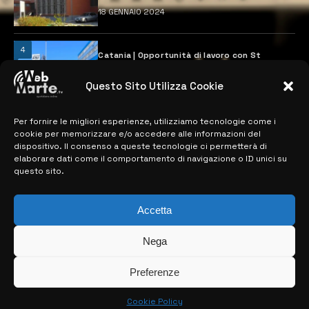
18 GENNAIO 2024
4
Catania | Opportunità di lavoro con St
Microelectronics: centinaia di assunzioni
previste
Questo Sito Utilizza Cookie
28 MARZO 2024
Per fornire le migliori esperienze, utilizziamo tecnologie come i
cookie per memorizzare e/o accedere alle informazioni del
MAPPA DEL SITO
dispositivo. Il consenso a queste tecnologie ci permetterà di
elaborare dati come il comportamento di navigazione o ID unici su
questo sito.
> NOTIZIE
> EDIZIONI LOCALI
Accetta
> CONTATTI
Nega
> INFO
Preferenze
Cookie Policy