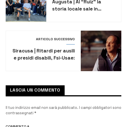
Augusta | Al “Ruiz” la
storia locale sale in
cattedra: gli studenti alla
scoperta della città nelle
due guerre mondiali
ARTICOLO SUCCESSIVO
Siracusa | Ritardi per ausili
e presidi disabili, Fsi-Usae:
intervengano Procura,
Prefettura e Regione
LASCIA UN COMMENTO
Il tuo indirizzo email non sarà pubblicato.
I campi obbligatori sono
contrassegnati
*
COMMENTO
*