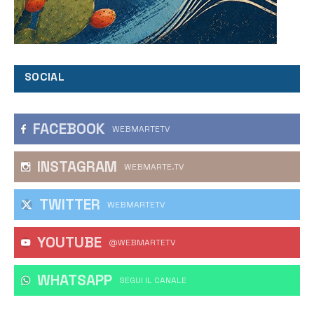
SOCIAL
FACEBOOK
WEBMARTETV
INSTAGRAM
WEBMARTE.TV
TWITTER
WEBMARTETV
YOUTUBE
@WEBMARTETV
WHATSAPP
‎SEGUI IL CANALE