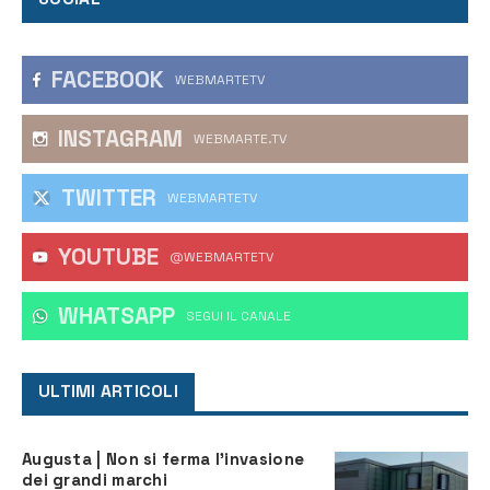
FACEBOOK
WEBMARTETV
INSTAGRAM
WEBMARTE.TV
TWITTER
WEBMARTETV
YOUTUBE
@WEBMARTETV
WHATSAPP
‎SEGUI IL CANALE
ULTIMI ARTICOLI
Augusta | Non si ferma l’invasione
dei grandi marchi