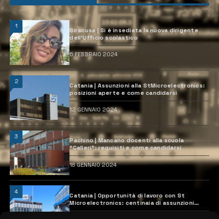
1
Siracusa | Si è insediata la nuova dirigente
dell’Ufficio scolastico
6 FEBBRAIO 2024
2
Catania | Assunzioni alla StMicroelectronics:
posizioni aperte e come candidarsi
12 GENNAIO 2024
3
Pachino | Mancano docenti alla scuola
“Calleri”: requisiti e come candidarsi
18 GENNAIO 2024
4
Catania | Opportunità di lavoro con St
Microelectronics: centinaia di assunzioni
previste