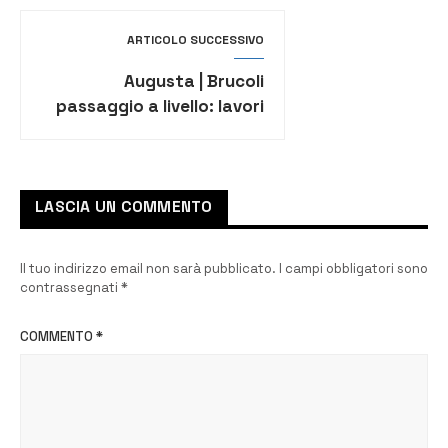
ARTICOLO SUCCESSIVO
Augusta | Brucoli
passaggio a livello: lavori
in corso, transito vietato
fino al 28
LASCIA UN COMMENTO
Il tuo indirizzo email non sarà pubblicato.
I campi obbligatori sono
contrassegnati
*
COMMENTO
*