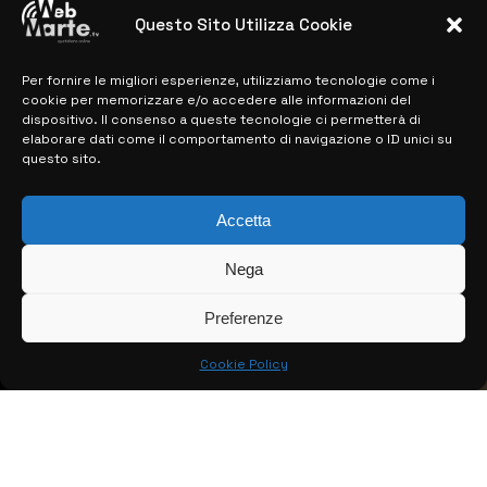
28 MARZO 2024
Questo Sito Utilizza Cookie
Per fornire le migliori esperienze, utilizziamo tecnologie come i
MAPPA DEL SITO
cookie per memorizzare e/o accedere alle informazioni del
dispositivo. Il consenso a queste tecnologie ci permetterà di
> NOTIZIE
elaborare dati come il comportamento di navigazione o ID unici su
questo sito.
> EDIZIONI LOCALI
> CONTATTI
Accetta
> INFO
Nega
Preferenze
Cookie Policy
© COPYRIGHT 2026:
KFP TELEVISION AND WEB PRODUCTIONS
S.R.L.S.
– P.IVA: 02184950893 – TUTTI I DIRITTI RISERVATI –