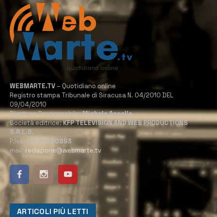
WEBMARTE.TV
– Quotidiano online
Registro stampa Tribunale di Siracusa N. 04/2010 DEL
09/04/2010
Direttore Responsabile:
Michele Accolla
Società editrice:
KFP TELEVISION AND WEB PRODUCTIONS
S.R.L.S.
P.Iva:
02184950893
mail:
redazione@webmarte.tv
ARTICOLI PIÙ LETTI