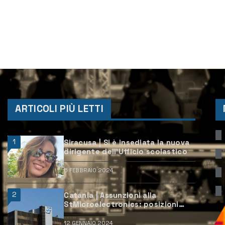
ARTICOLI PIÙ LETTI
1
Siracusa | Si è insediata la nuova
dirigente dell’Ufficio scolastico
6 FEBBRAIO 2024
2
Catania | Assunzioni alla
StMicroelectronics: posizioni
aperte e come candidarsi
12 GENNAIO 2024