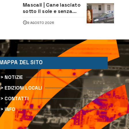
“Augusta d’Estate”
Mascali | Cane lasciato
sotto il sole e senza
acqua: Carabinieri
9 AGOSTO 2026
denunciano proprietario
MAPPA DEL SITO
> NOTIZIE
> EDIZIONI LOCALI
> CONTATTI
> INFO