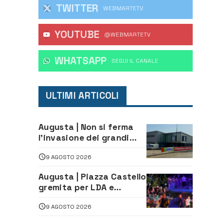
TWITTER
WEBMARTETV
YOUTUBE
@WEBMARTETV
WHATSAPP
‎SEGUI IL CANALE
ULTIMI ARTICOLI
Augusta | Non si ferma
l’invasione dei grandi
marchi
9 AGOSTO 2026
Augusta | Piazza Castello
gremita per LDA e
Aka7even: musica, colori
9 AGOSTO 2026
ed emozioni per