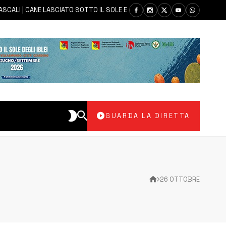
LI | CANE LASCIATO SOTTO IL SOLE E SENZA ACQUA: CARABINIERI DENUN
GUARDA LA DIRETTA
26 OTTOBRE