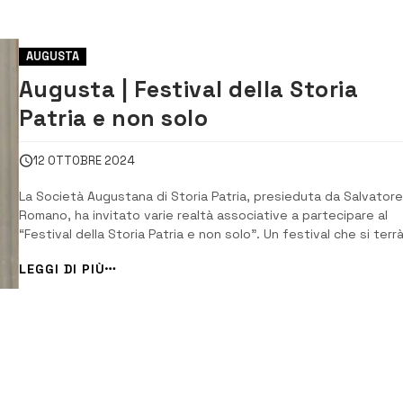
AUGUSTA
Augusta | Festival della Storia
Patria e non solo
12 OTTOBRE 2024
La Società Augustana di Storia Patria, presieduta da Salvatore
Romano, ha invitato varie realtà associative a partecipare al
“Festival della Storia Patria e non solo”. Un festival che si terr
per due eventi all’auditorium di Palazzo San Biagio, per altre d
LEGGI DI PIÙ
conferenze nel salone di rappresentanza del Circolo Unione e 
i restanti appuntame...