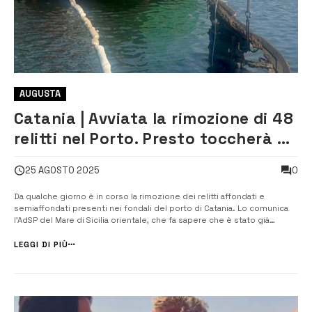
AUGUSTA
Catania | Avviata la rimozione di 48
relitti nel Porto. Presto toccherà a
quello di Augusta
0
25 AGOSTO 2025
Da qualche giorno è in corso la rimozione dei relitti affondati e
semiaffondati presenti nei fondali del porto di Catania. Lo comunica
l’AdSP del Mare di Sicilia orientale, che fa sapere che è stato già
completato il recupero di 14 delle 48 imbarcazioni presenti nei
fondali: di barche da pesca in vetroresina e legno e […]
LEGGI DI PIÙ