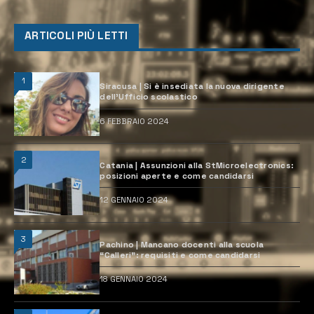
ARTICOLI PIÙ LETTI
1
Siracusa | Si è insediata la nuova dirigente
dell’Ufficio scolastico
6 FEBBRAIO 2024
2
Catania | Assunzioni alla StMicroelectronics:
posizioni aperte e come candidarsi
12 GENNAIO 2024
3
Pachino | Mancano docenti alla scuola
“Calleri”: requisiti e come candidarsi
18 GENNAIO 2024