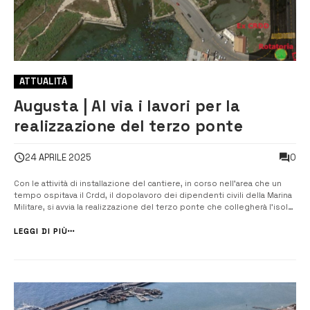
ATTUALITÀ
Augusta | Al via i lavori per la
realizzazione del terzo ponte
0
24 APRILE 2025
Con le attività di installazione del cantiere, in corso nell’area che un
tempo ospitava il Crdd, il dopolavoro dei dipendenti civili della Marina
Militare, si avvia la realizzazione del terzo ponte che collegherà l’isola
di Augusta alla terraferma, a ovest del ponte spagnolo. Si tratta di
un’opera infrastrutturale, voluta dall’Autorità di Sist...
LEGGI DI PIÙ