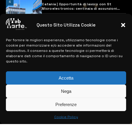
4
Catania | Opportunità di lavoro con St
Microelectronics: centinaia di assunzioni
previste
28 MARZO 2024
Questo Sito Utilizza Cookie
Per fornire le migliori esperienze, utilizziamo tecnologie come i
MAPPA DEL SITO
cookie per memorizzare e/o accedere alle informazioni del
dispositivo. Il consenso a queste tecnologie ci permetterà di
> NOTIZIE
elaborare dati come il comportamento di navigazione o ID unici su
questo sito.
> EDIZIONI LOCALI
> CONTATTI
Accetta
> INFO
Nega
Preferenze
Cookie Policy