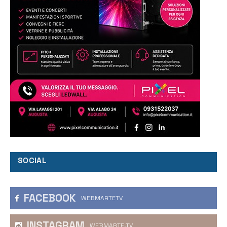
SOCIAL
FACEBOOK
WEBMARTETV
INSTAGRAM
WEBMARTE.TV