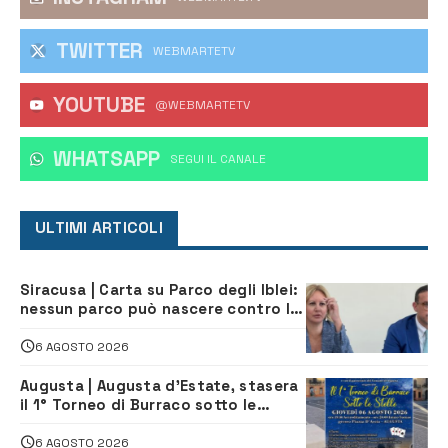
TWITTER
WEBMARTETV
YOUTUBE
@WEBMARTETV
WHATSAPP
‎SEGUI IL CANALE
ULTIMI ARTICOLI
Siracusa | Carta su Parco degli Iblei:
nessun parco può nascere contro le
comunità e il territorio
6 AGOSTO 2026
Augusta | Augusta d’Estate, stasera
il 1° Torneo di Burraco sotto le
Stelle: piazza D’Astorga già sold out
6 AGOSTO 2026