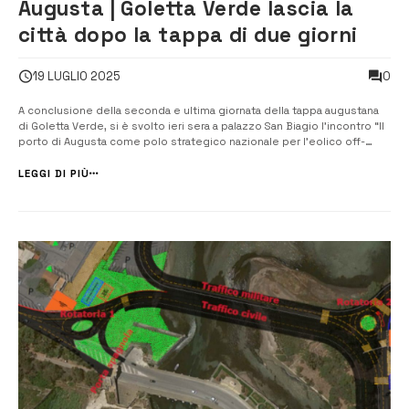
Augusta | Goletta Verde lascia la
città dopo la tappa di due giorni
0
19 LUGLIO 2025
A conclusione della seconda e ultima giornata della tappa augustana
di Goletta Verde, si è svolto ieri sera a palazzo San Biagio l’incontro “Il
porto di Augusta come polo strategico nazionale per l’eolico off-
shore. Navigare nella giusta direzione per una giusta transizione
energetica”. Al centro del dibattito, moderato dalla responsabile
LEGGI DI PIÙ
ener...