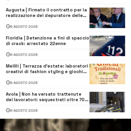
Augusta | Firmato il contratto per la
realizzazione del depuratore delle
acque reflue
6 AGOSTO 2026
Floridia | Detenzione a fini di spaccio
di crack: arrestato 22enne
6 AGOSTO 2026
Melilli | Terrazza d’estate: laboratori
creativi di fashion styling e giochi
tradizionali di Zuimama, ecco come
iscriversi
6 AGOSTO 2026
Avola | Non ha versato trattenute
dei lavoratori: sequestrati oltre 700
mila euro a imprenditore della
climatizzazione
6 AGOSTO 2026