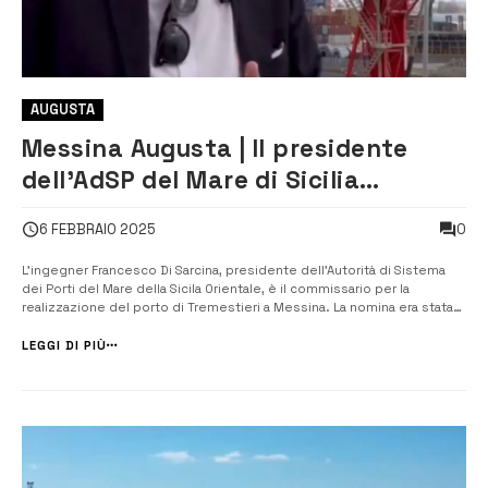
AUGUSTA
Messina Augusta | Il presidente
dell’AdSP del Mare di Sicilia
Orientale nominato commissario
0
6 FEBBRAIO 2025
per il porto di Tremestieri
L’ingegner Francesco Di Sarcina, presidente dell’Autorità di Sistema
dei Porti del Mare della Sicila Orientale, è il commissario per la
realizzazione del porto di Tremestieri a Messina. La nomina era stata
deliberata del Consiglio dei ministri qualche mese fa, ma per
l’esecutività è stato necessario attendere i controlli di rito da parte
LEGGI DI PIÙ
della...