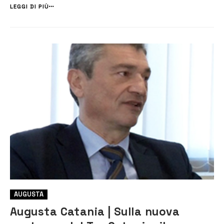
di Sistema dei Porti del Mare della Sicilia Orientale. Il p...
LEGGI DI PIÙ
AUGUSTA
Augusta Catania | Sulla nuova