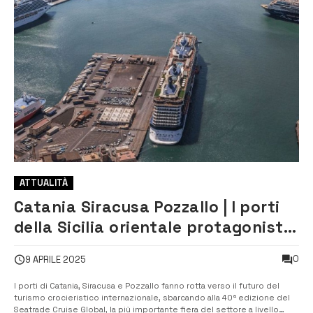
ATTUALITÀ
Catania Siracusa Pozzallo | I porti
della Sicilia orientale protagonisti
al Seatrade Cruise Global di Miami
0
9 APRILE 2025
I porti di Catania, Siracusa e Pozzallo fanno rotta verso il futuro del
turismo crocieristico internazionale, sbarcando alla 40ª edizione del
Seatrade Cruise Global, la più importante fiera del settore a livello