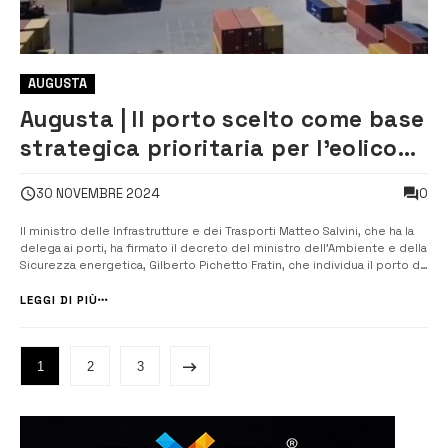
AUGUSTA
Augusta | Il porto scelto come base
strategica prioritaria per l’eolico
offshore
0
30 NOVEMBRE 2024
Il ministro delle Infrastrutture e dei Trasporti Matteo Salvini, che ha la
delega ai porti, ha firmato il decreto del ministro dell’Ambiente e della
Sicurezza energetica, Gilberto Pichetto Fratin, che individua il porto di
Augusta in via prioritaria come base strategica per la costruzione degli
impianti eolici offshore nel Mediterraneo. ...
LEGGI DI PIÙ
1
2
3