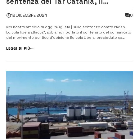
sentenza del Tar Catania, il
Presidente dell’AdSP risponde alle
0
12 DICEMBRE 2024
accuse
Nel nostro articolo di oggi “Augusta | Sulle sentenze contro l’Adsp
Edicola libera attacca”, abbiamo riportato il contenuto del comunicato
del movimento politico d’opinione Edicola Libera, presieduto da
Domenico Tringali, che contiene alcune accuse alla governance
dell’AdSP, sulla base di due recenti sentenze del Tar Catania (leggi
LEGGI DI PIÙ
l’art...