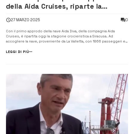
della Aida Cruises, riparte la
stagione crocieristica
0
27 MARZO 2025
Con il primo approdo della nave Aida Diva, della compagnia Aida
Cruises, è ripartita oggi la stagione crocieristica a Siracusa. Ad
accogliere la nave, proveniente da La Valletta, con 1866 passeggeri e
712 membri dell’equipaggio, c’era il presidente dell’Autorità di
Sistema portuale del Mare di Sicilia orientale Francesco Di Sarcina, che
LEGGI DI PIÙ
a sua ...