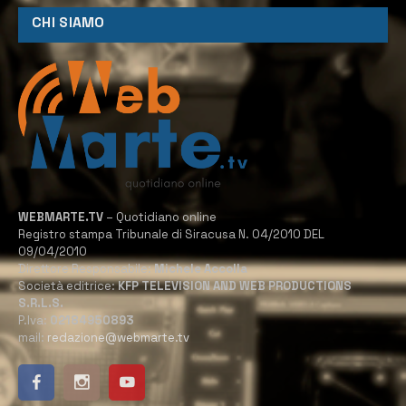
CHI SIAMO
WEBMARTE.TV
– Quotidiano online
Registro stampa Tribunale di Siracusa N. 04/2010 DEL
09/04/2010
Direttore Responsabile:
Michele Accolla
Società editrice:
KFP TELEVISION AND WEB PRODUCTIONS
S.R.L.S.
P.Iva:
02184950893
mail:
redazione@webmarte.tv