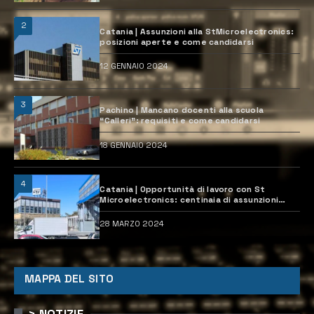
2
Catania | Assunzioni alla StMicroelectronics:
posizioni aperte e come candidarsi
12 GENNAIO 2024
3
Pachino | Mancano docenti alla scuola
“Calleri”: requisiti e come candidarsi
18 GENNAIO 2024
4
Catania | Opportunità di lavoro con St
Microelectronics: centinaia di assunzioni
previste
28 MARZO 2024
MAPPA DEL SITO