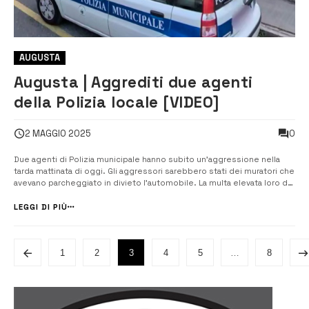
AUGUSTA
Augusta | Aggrediti due agenti
della Polizia locale [VIDEO]
0
2 MAGGIO 2025
Due agenti di Polizia municipale hanno subito un’aggressione nella
tarda mattinata di oggi. Gli aggressori sarebbero stati dei muratori che
avevano parcheggiato in divieto l’automobile. La multa elevata loro dai
Vigili ha fatto si che andassero in escandescenza finendo per inveire
contro gli uomini in divisa. Il grave fatto avrebbe richiesto l...
LEGGI DI PIÙ
1
2
3
4
5
…
8