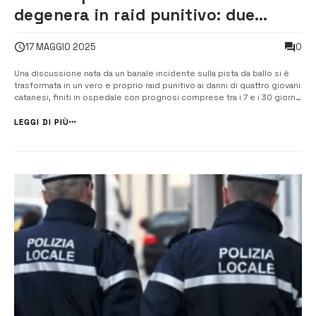
degenera in raid punitivo: due
giovani di Siracusa nei guai [VIDEO]
0
17 MAGGIO 2025
Una discussione nata da un banale incidente sulla pista da ballo si è
trasformata in un vero e proprio raid punitivo ai danni di quattro giovani
catanesi, finiti in ospedale con prognosi comprese tra i 7 e i 30 giorni.
I responsabili dell’aggressione, avvenuta nella notte tra il 20 e il 21
aprile in una […]
LEGGI DI PIÙ