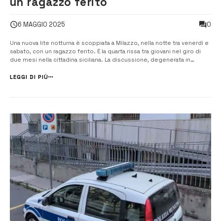
un ragazzo ferito
0
6 MAGGIO 2025
Una nuova lite notturna è scoppiata a Milazzo, nella notte tra venerdì e
sabato, con un ragazzo ferito. È la quarta rissa tra giovani nel giro di
due mesi nella cittadina siciliana. La discussione, degenerata in
aggressione, sarebbe scoppiata per futili motivi, pare per uno
sguardo di troppo ad una ragazza. I Carabinieri della Compagnia
LEGGI DI PIÙ
[&hell...