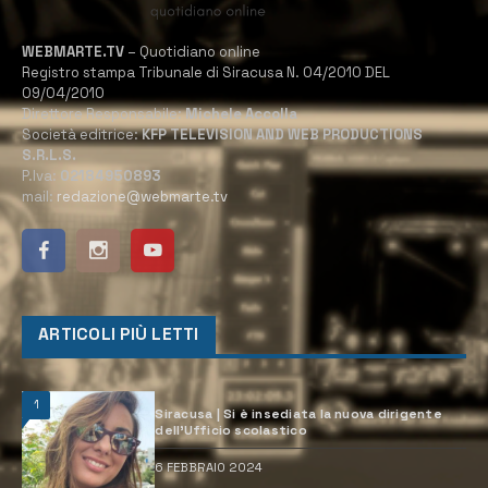
WEBMARTE.TV
– Quotidiano online
Registro stampa Tribunale di Siracusa N. 04/2010 DEL
09/04/2010
Direttore Responsabile:
Michele Accolla
Società editrice:
KFP TELEVISION AND WEB PRODUCTIONS
S.R.L.S.
P.Iva:
02184950893
mail:
redazione@webmarte.tv
ARTICOLI PIÙ LETTI
1
Siracusa | Si è insediata la nuova dirigente
dell’Ufficio scolastico
6 FEBBRAIO 2024