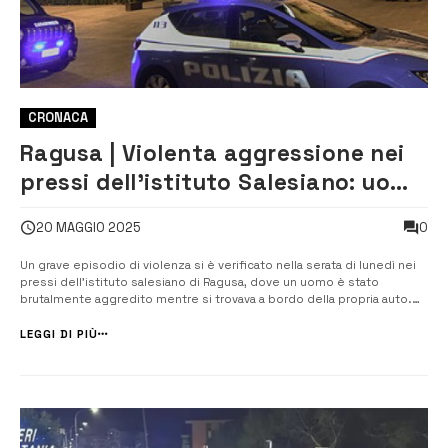
CRONACA
Ragusa | Violenta aggressione nei
pressi dell’istituto Salesiano: uomo
pestato con una spranga
0
20 MAGGIO 2025
Un grave episodio di violenza si è verificato nella serata di lunedì nei
pressi dell’istituto salesiano di Ragusa, dove un uomo è stato
brutalmente aggredito mentre si trovava a bordo della propria auto.
Secondo le prime ricostruzioni, la vittima sarebbe stata avvicinata da
un’altra vettura da cui sono scese alcune persone che, senza
LEGGI DI PIÙ
esitazion...