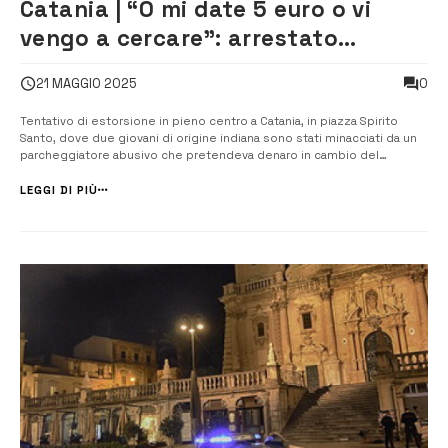
Catania | “O mi date 5 euro o vi
vengo a cercare”: arrestato
posteggiatore abusivo [VIDEO]
0
21 MAGGIO 2025
Tentativo di estorsione in pieno centro a Catania, in piazza Spirito
Santo, dove due giovani di origine indiana sono stati minacciati da un
parcheggiatore abusivo che pretendeva denaro in cambio del
“permesso” di lasciare l’auto in sosta. “O mi date 5 euro o vi vengo a
cercare”, avrebbe detto l’uomo, spalleggiato da un ...
LEGGI DI PIÙ