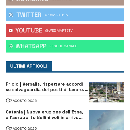
TWITTER
WEBMARTETV
YOUTUBE
@WEBMARTETV
WHATSAPP
‎SEGUI IL CANALE
ULTIMI ARTICOLI
Priolo | Versalis, rispettare accordi
su salvaguardia dei posti di lavoro. Il
sindaco scrive alla società
7 AGOSTO 2026
Catania | Nuova eruzione dell’Etna,
all’aeroporto Bellini voli in arrivo
dirottati
7 AGOSTO 2026