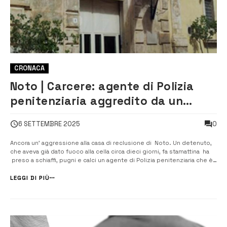
CRONACA
Noto | Carcere: agente di Polizia
penitenziaria aggredito da un
detenuto
0
6 SETTEMBRE 2025
Ancora un’ aggressione alla casa di reclusione di Noto. Un detenuto,
che aveva già dato fuoco alla cella circa dieci giorni, fa stamattina ha
preso a schiaffi, pugni e calci un agente di Polizia penitenziaria che è
dovuto ricorrere alle cure mediche dell’ospedale. Tutto è accaduto
perché il detenuto in attesa, a suo dire, di ...
LEGGI DI PIÙ