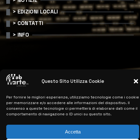
> NOTIZIE
> EDIZIONI LOCALI
> CONTATTI
> INFO
Questo Sito Utilizza Cookie
© COPYRIGHT 2026:
KFP TELEVISION AND WEB PRODUCTIONS
Per fornire le migliori esperienze, utilizziamo tecnologie come i cookie
S.R.L.S.
– P.IVA: 02184950893 – TUTTI I DIRITTI RISERVATI –
per memorizzare e/o accedere alle informazioni del dispositivo. Il
CREATO DA LUIGI PITARI
consenso a queste tecnologie ci permetterà di elaborare dati come il
comportamento di navigazione o ID unici su questo sito.
Accetta