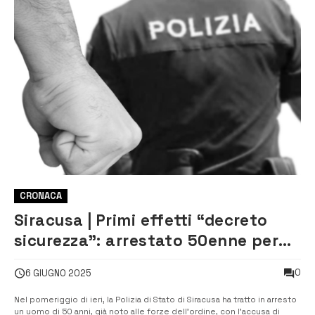
CRONACA
Siracusa | Primi effetti “decreto
sicurezza”: arrestato 50enne per
resistenza e lesioni a pubblico
0
6 GIUGNO 2025
ufficiale
Nel pomeriggio di ieri, la Polizia di Stato di Siracusa ha tratto in arresto
un uomo di 50 anni, già noto alle forze dell’ordine, con l’accusa di