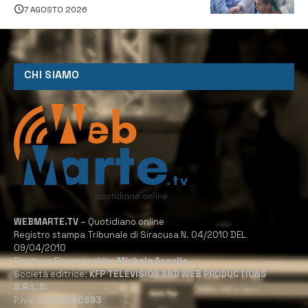
7 AGOSTO 2026
CHI SIAMO
WEBMARTE.TV
– Quotidiano online
Registro stampa Tribunale di Siracusa N. 04/2010 DEL
09/04/2010
Direttore Responsabile:
Michele Accolla
Società editrice:
KFP TELEVISION AND WEB PRODUCTIONS
S.R.L.S.
P.Iva:
02184950893