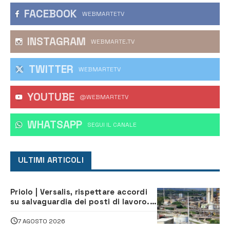
FACEBOOK
WEBMARTETV
INSTAGRAM
WEBMARTE.TV
TWITTER
WEBMARTETV
YOUTUBE
@WEBMARTETV
WHATSAPP
‎SEGUI IL CANALE
ULTIMI ARTICOLI
Priolo | Versalis, rispettare accordi
su salvaguardia dei posti di lavoro. Il
sindaco scrive alla società
7 AGOSTO 2026