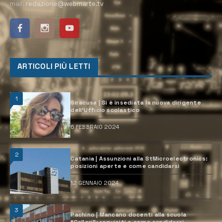
mail:
redazione@webmarte.tv
ARTICOLI PIÙ LETTI
1
Siracusa | Si è insediata la nuova dirigente
dell’Ufficio scolastico
6 FEBBRAIO 2024
2
Catania | Assunzioni alla StMicroelectronics:
posizioni aperte e come candidarsi
12 GENNAIO 2024
3
Pachino | Mancano docenti alla scuola
“Calleri”: requisiti e come candidarsi