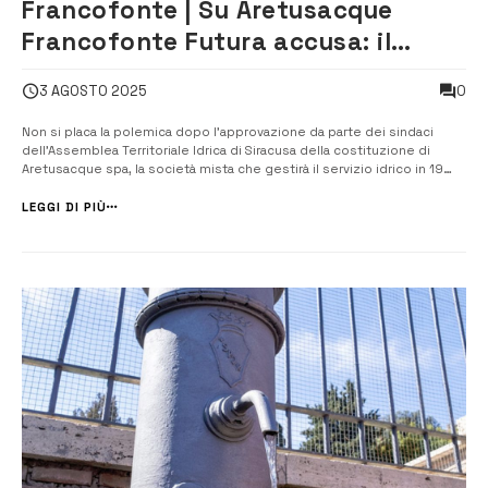
Francofonte | Su Aretusacque
Francofonte Futura accusa: il
sindaco contro… sé stesso
0
3 AGOSTO 2025
Non si placa la polemica dopo l’approvazione da parte dei sindaci
dell’Assemblea Territoriale Idrica di Siracusa della costituzione di
Aretusacque spa, la società mista che gestirà il servizio idrico in 19
comuni della provincia nei prossimi 30 anni. Il movimento politico
Francofonte Futura attacca quella che definisce “la strana posizione
LEGGI DI PIÙ
del...