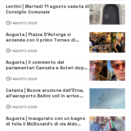
Lentini | Martedì 11 agosto seduta di
Consiglio Comunale
7 AGOSTO 2026
Augusta | Piazza D’Astorga si
accende con il primo Torneo di
Burraco “Sotto le Stelle”
7 AGOSTO 2026
Augusta | Il commento dei
parlamentari Cannata e Auteri dopo
la firma del contatto per il
depuratore
7 AGOSTO 2026
Catania | Nuova eruzione dell’Etna,
all’aeroporto Bellini voli in arrivo
dirottati
7 AGOSTO 2026
Augusta | Inaugurato con un bagno
di folla il McDonald’s di via Aldo
Moro