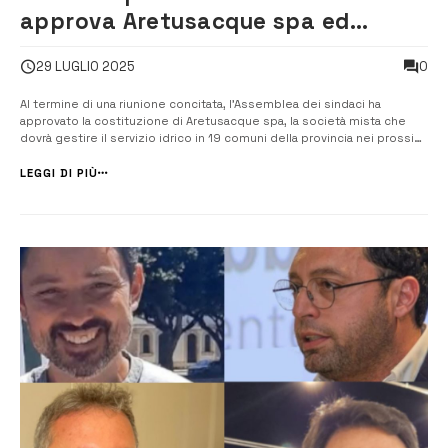
approva Aretusacque spa ed
elegge il comitato di sorveglianza
0
29 LUGLIO 2025
Al termine di una riunione concitata, l’Assemblea dei sindaci ha
approvato la costituzione di Aretusacque spa, la società mista che
dovrà gestire il servizio idrico in 19 comuni della provincia nei prossimi
30 anni. Restano esclusi i comuni di Buscemi e Cassaro, che hanno
chiesto e ottenuto il riconoscimento della gestione del servizio in
LEGGI DI PIÙ
form...