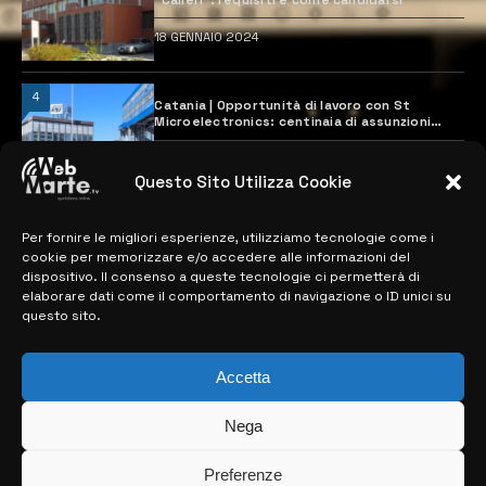
18 GENNAIO 2024
4
Catania | Opportunità di lavoro con St
Microelectronics: centinaia di assunzioni
previste
28 MARZO 2024
Questo Sito Utilizza Cookie
Per fornire le migliori esperienze, utilizziamo tecnologie come i
MAPPA DEL SITO
cookie per memorizzare e/o accedere alle informazioni del
dispositivo. Il consenso a queste tecnologie ci permetterà di
> NOTIZIE
elaborare dati come il comportamento di navigazione o ID unici su
questo sito.
> EDIZIONI LOCALI
> CONTATTI
Accetta
> INFO
Nega
Preferenze