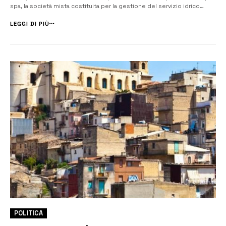
spa, la società mista costituita per la gestione del servizio idrico
integrato in 19 comuni della provincia nei prossimi 30 anni. La firma
della convenzione di gestione rappresenta l’avvio operativo ...
LEGGI DI PIÙ
POLITICA