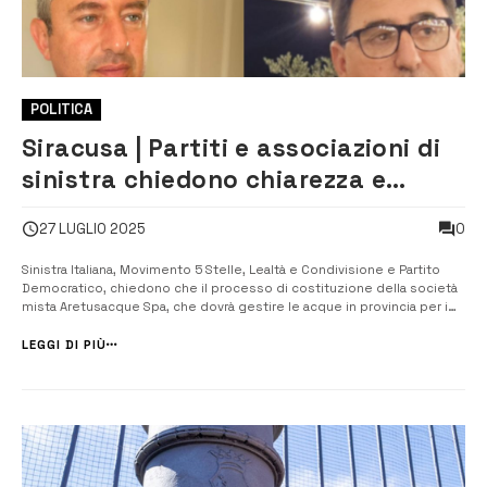
POLITICA
Siracusa | Partiti e associazioni di
sinistra chiedono chiarezza e
trasparenza su Aretusacque
0
27 LUGLIO 2025
Sinistra Italiana, Movimento 5 Stelle, Lealtà e Condivisione e Partito
Democratico, chiedono che il processo di costituzione della società
mista Aretusacque Spa, che dovrà gestire le acque in provincia per i
prossimi trent’anni, avvenga con trasparenza. A gennaio è stato
individuato il socio privato che dovrà costituire con l’ATI la società
LEGGI DI PIÙ
mi...