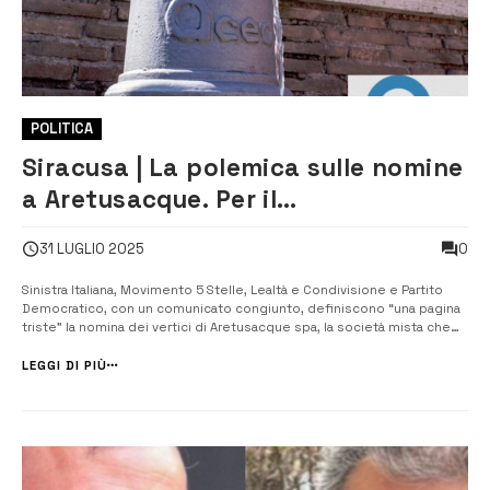
POLITICA
Siracusa | La polemica sulle nomine
a Aretusacque. Per il
centrosinistra“pagina triste”
0
31 LUGLIO 2025
Sinistra Italiana, Movimento 5 Stelle, Lealtà e Condivisione e Partito
Democratico, con un comunicato congiunto, definiscono “una pagina
triste” la nomina dei vertici di Aretusacque spa, la società mista che
dovrà gestire le acque in 19 dei 21 comuni della provincia per i
prossimi trent’anni. Piergiorgio Gerratana, segretario provinciale del
LEGGI DI PIÙ
P...