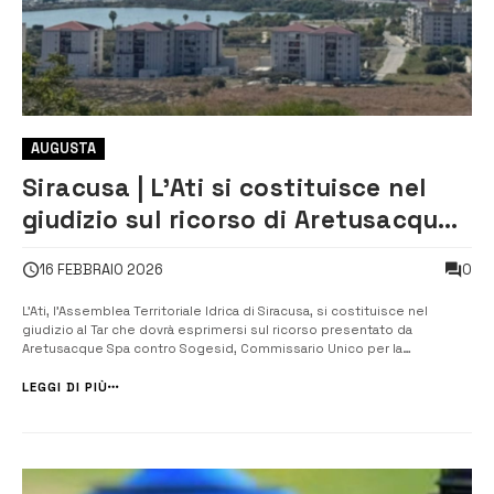
AUGUSTA
Siracusa | L’Ati si costituisce nel
giudizio sul ricorso di Aretusacque
e Acea sul depuratore di Augusta
0
16 FEBBRAIO 2026
L’Ati, l’Assemblea Territoriale Idrica di Siracusa, si costituisce nel
giudizio al Tar che dovrà esprimersi sul ricorso presentato da
Aretusacque Spa contro Sogesid, Commissario Unico per la
Depurazione e Presidenza del Consiglio dei Ministri, sul bando di gara
per la realizzazione del depuratore di Augusta. Lo ha deciso il
LEGGI DI PIÙ
Consiglio direttivo...