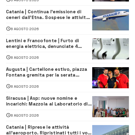
Catania | Continua l’emissione di
ceneri dall’Etna. Sospese le attività
all’aeroporto di Fontanarossa
8 AGOSTO 2026
Lentini e Francofonte | Furto di
energia elettrica, denunciate 4
persone
8 AGOSTO 2026
Augusta | Cartellone estivo, piazza
Fontana gremita per la serata
caraibica con Andrea Mojito
8 AGOSTO 2026
Siracusa | Asp: nuove nomine e
incarichi: Mazzola al Laboratorio di
Sanità pubblica, Matteliano al
Servizio Legale
8 AGOSTO 2026
Catania | Riprese le attività
all’aeroporto. Ripristinati tutti i voli