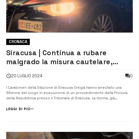
CRONACA
Siracusa | Continua a rubare
malgrado la misura cautelare,
arrestata 36enne
0
20 LUGLIO 2024
I Carabinieri della Stazione di Siracusa Ortigia hanno arrestato una
36enne del luogo in esecuzione di un provvedimento della Procura
della Repubblica presso il Tribunale di Siracusa. La donna, già
sottoposta dallo scorso giugno alla misura cautelare dell’obbligo di
dimora e della presentazione alla P.G., a seguito di arresto per furto in
LEGGI DI PIÙ
un s...