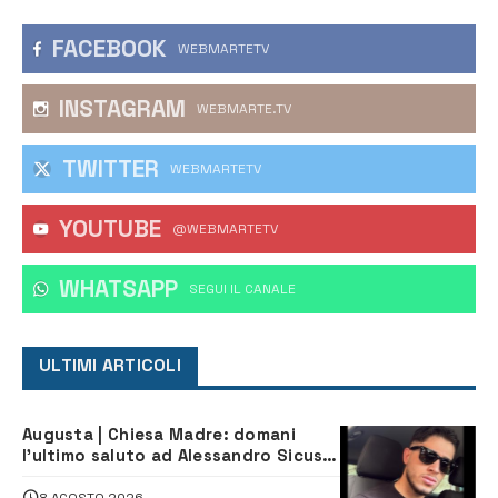
FACEBOOK
WEBMARTETV
INSTAGRAM
WEBMARTE.TV
TWITTER
WEBMARTETV
YOUTUBE
@WEBMARTETV
WHATSAPP
‎SEGUI IL CANALE
ULTIMI ARTICOLI
Augusta | Chiesa Madre: domani
l’ultimo saluto ad Alessandro Sicuso,
morto in un incidente stradale
8 AGOSTO 2026