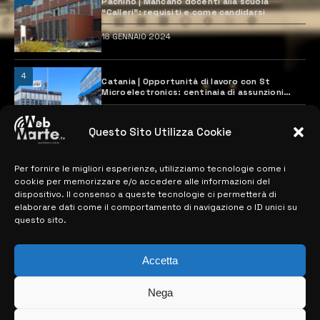
Pachino | Mancano docenti alla scuola
“Calleri”: requisiti e come candidarsi
18 GENNAIO 2024
4
Catania | Opportunità di lavoro con St
Microelectronics: centinaia di assunzioni
previste
28 MARZO 2024
Questo Sito Utilizza Cookie
Per fornire le migliori esperienze, utilizziamo tecnologie come i
MAPPA DEL SITO
cookie per memorizzare e/o accedere alle informazioni del
dispositivo. Il consenso a queste tecnologie ci permetterà di
> NOTIZIE
elaborare dati come il comportamento di navigazione o ID unici su
questo sito.
> EDIZIONI LOCALI
> CONTATTI
Accetta
> INFO
Nega