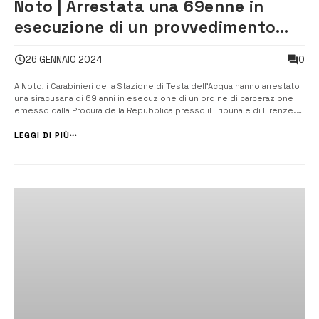
Noto | Arrestata una 69enne in
esecuzione di un provvedimento
dell’Autorità Giudiziaria
0
26 GENNAIO 2024
A Noto, i Carabinieri della Stazione di Testa dell’Acqua hanno arrestato
una siracusana di 69 anni in esecuzione di un ordine di carcerazione
emesso dalla Procura della Repubblica presso il Tribunale di Firenze.
La donna è stata riconosciuta colpevole di furto aggravato e truffa in
concorso, commessi a Firenze nel 2018 e condannata a 2 [&helli...
LEGGI DI PIÙ