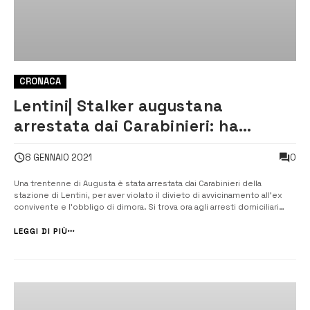
CRONACA
Lentini| Stalker augustana
arrestata dai Carabinieri: ha
minacciato l’ex compagno
0
8 GENNAIO 2021
Una trentenne di Augusta è stata arrestata dai Carabinieri della
stazione di Lentini, per aver violato il divieto di avvicinamento all’ex
convivente e l’obbligo di dimora. Si trova ora agli arresti domiciliari
nella sua residenza. [/] I Carabinieri della stazione di Lentini, nei giorni
scorsi hanno arrestato una “stalker” trentenne di Augusta,...
LEGGI DI PIÙ