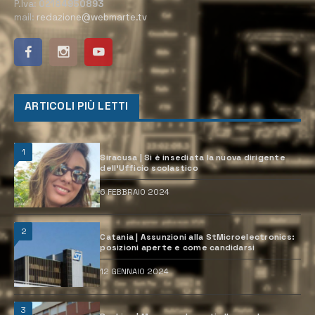
P.Iva:
02184950893
mail:
redazione@webmarte.tv
ARTICOLI PIÙ LETTI
1
Siracusa | Si è insediata la nuova dirigente
dell’Ufficio scolastico
6 FEBBRAIO 2024
2
Catania | Assunzioni alla StMicroelectronics:
posizioni aperte e come candidarsi
12 GENNAIO 2024
3