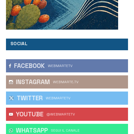
SOCIAL
FACEBOOK
WEBMARTETV
INSTAGRAM
WEBMARTE.TV
TWITTER
WEBMARTETV
YOUTUBE
@WEBMARTETV
WHATSAPP
‎SEGUI IL CANALE