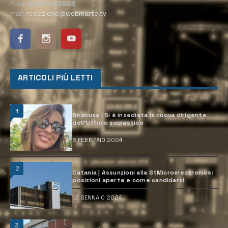
P.Iva:
02184950893
mail:
redazione@webmarte.tv
ARTICOLI PIÙ LETTI
1
Siracusa | Si è insediata la nuova dirigente
dell’Ufficio scolastico
6 FEBBRAIO 2024
2
Catania | Assunzioni alla StMicroelectronics:
posizioni aperte e come candidarsi
12 GENNAIO 2024
3