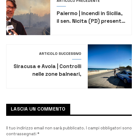
ARTICOLO PRECEDENTE
Palermo | Incendi in Sicilia,
il sen. Nicita (PD) presenta
interrogazione e
emendamenti
ARTICOLO SUCCESSIVO
Siracusa e Avola | Controlli
nelle zone balneari,
elevate sanzioni
amministrative e
sequestrato 1 mezzo
LASCIA UN COMMENTO
Il tuo indirizzo email non sarà pubblicato.
I campi obbligatori sono
contrassegnati
*