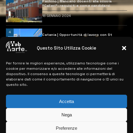
Pachino | Mancano docenti alla scuola
“Calleri”: requisiti e come candidarsi
18 GENNAIO 2024
4
Catania | Opportunità di lavoro con St
Microelectronics: centinaia di assunzioni
previste
Questo Sito Utilizza Cookie
28 MARZO 2024
Per fornire le migliori esperienze, utilizziamo tecnologie come i
cookie per memorizzare e/o accedere alle informazioni del
MAPPA DEL SITO
dispositivo. Il consenso a queste tecnologie ci permetterà di
elaborare dati come il comportamento di navigazione o ID unici su
questo sito.
> NOTIZIE
> EDIZIONI LOCALI
Accetta
> CONTATTI
Nega
> INFO
Preferenze