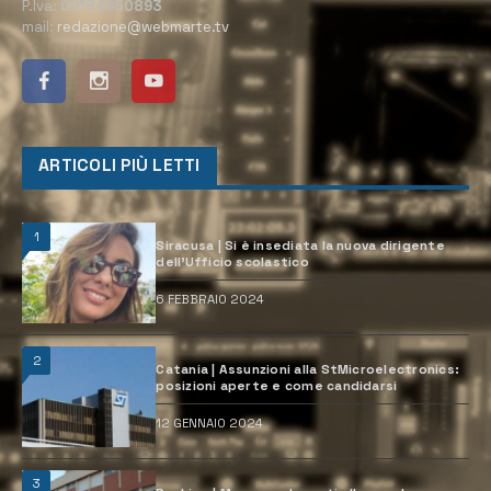
P.Iva:
02184950893
mail:
redazione@webmarte.tv
ARTICOLI PIÙ LETTI
1
Siracusa | Si è insediata la nuova dirigente
dell’Ufficio scolastico
6 FEBBRAIO 2024
2
Catania | Assunzioni alla StMicroelectronics:
posizioni aperte e come candidarsi
12 GENNAIO 2024
3