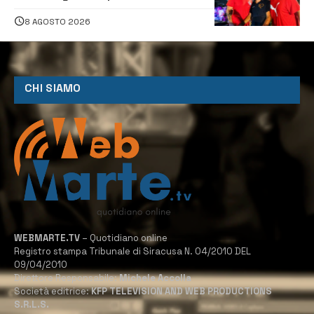
caraibica con Andrea Mojito
8 AGOSTO 2026
CHI SIAMO
WEBMARTE.TV
– Quotidiano online
Registro stampa Tribunale di Siracusa N. 04/2010 DEL
09/04/2010
Direttore Responsabile:
Michele Accolla
Società editrice:
KFP TELEVISION AND WEB PRODUCTIONS
S.R.L.S.