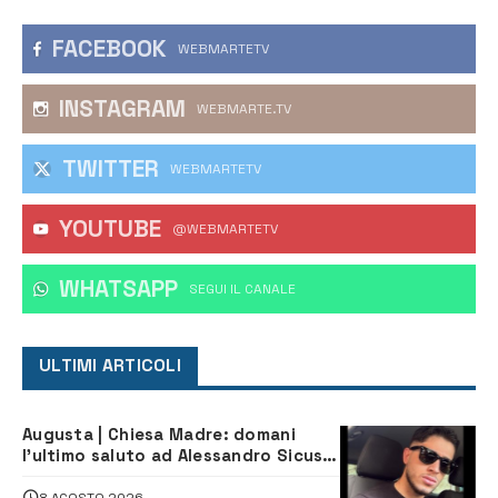
FACEBOOK
WEBMARTETV
INSTAGRAM
WEBMARTE.TV
TWITTER
WEBMARTETV
YOUTUBE
@WEBMARTETV
WHATSAPP
‎SEGUI IL CANALE
ULTIMI ARTICOLI
Augusta | Chiesa Madre: domani
l’ultimo saluto ad Alessandro Sicuso,
morto in un incidente stradale
8 AGOSTO 2026