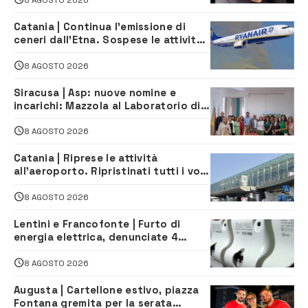
Catania | Continua l’emissione di
ceneri dall’Etna. Sospese le attività
all’aeroporto di Fontanarossa
8 AGOSTO 2026
Siracusa | Asp: nuove nomine e
incarichi: Mazzola al Laboratorio di
Sanità pubblica, Matteliano al
Servizio Legale
8 AGOSTO 2026
Catania | Riprese le attività
all’aeroporto. Ripristinati tutti i voli
in arrivo e in partenza
8 AGOSTO 2026
Lentini e Francofonte | Furto di
energia elettrica, denunciate 4
persone
8 AGOSTO 2026
Augusta | Cartellone estivo, piazza
Fontana gremita per la serata