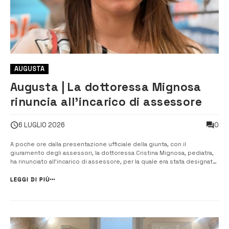
AUGUSTA
Augusta | La dottoressa Mignosa
rinuncia all’incarico di assessore
0
6 LUGLIO 2026
A poche ore dalla presentazione ufficiale della giunta, con il
giuramento degli assessori, la dottoressa Cristina Mignosa, pediatra,
ha rinunciato all’incarico di assessore, per la quale era stata designata
in rappresentanza della lista Augusta 2020 che fa capo a Marco
Niciforo. Dopo la rinuncia dell’architetto Alessandro Ambrosio di Forza
LEGGI DI PIÙ
Ita...