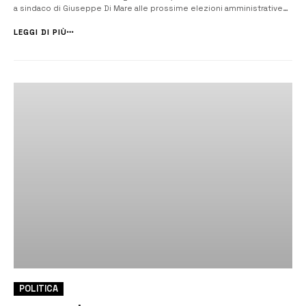
a sindaco di Giuseppe Di Mare alle prossime elezioni amministrative
del 24 e 25 maggio. A presiedere l’incontro è stato Marco Niciforo,
consigliere comunale e provinciale e leader del movimento nato...
LEGGI DI PIÙ
POLITICA