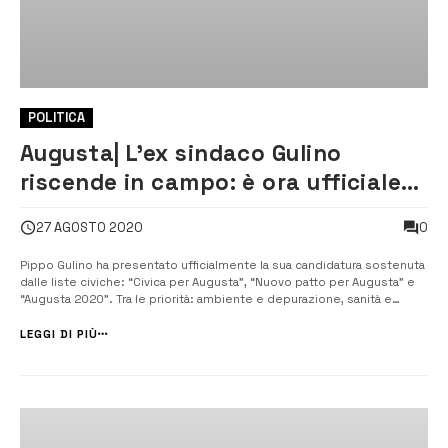
POLITICA
Augusta| L’ex sindaco Gulino
riscende in campo: è ora ufficiale
la sua candidatura
0
27 AGOSTO 2020
Pippo Gulino ha presentato ufficialmente la sua candidatura sostenuta
dalle liste civiche: “Civica per Augusta”, “Nuovo patto per Augusta” e
“Augusta 2020”. Tra le priorità: ambiente e depurazione, sanità e
ospedale, cultura e sport, rimpinguare la pianta organica comunale ed
esaltare la bellezza e le potenzialità del borgo marinaro di B...
LEGGI DI PIÙ