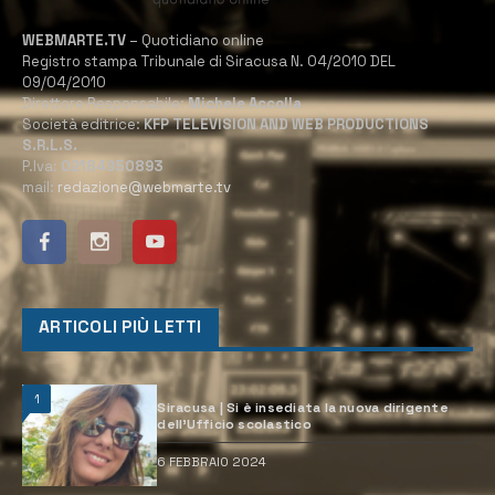
WEBMARTE.TV
– Quotidiano online
Registro stampa Tribunale di Siracusa N. 04/2010 DEL
09/04/2010
Direttore Responsabile:
Michele Accolla
Società editrice:
KFP TELEVISION AND WEB PRODUCTIONS
S.R.L.S.
P.Iva:
02184950893
mail:
redazione@webmarte.tv
ARTICOLI PIÙ LETTI
1
Siracusa | Si è insediata la nuova dirigente
dell’Ufficio scolastico
6 FEBBRAIO 2024