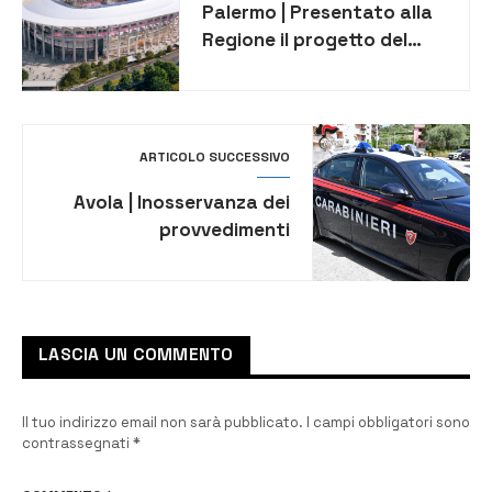
Palermo | Presentato alla
Regione il progetto del
nuovo stadio
ARTICOLO SUCCESSIVO
Avola | Inosservanza dei
provvedimenti
dell’autorità: arrestato
60enne
LASCIA UN COMMENTO
Il tuo indirizzo email non sarà pubblicato.
I campi obbligatori sono
contrassegnati
*