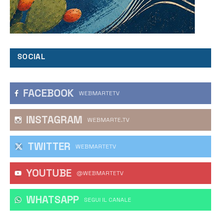
SOCIAL
FACEBOOK
WEBMARTETV
INSTAGRAM
WEBMARTE.TV
TWITTER
WEBMARTETV
YOUTUBE
@WEBMARTETV
WHATSAPP
‎SEGUI IL CANALE