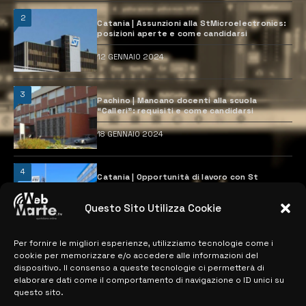
2
Catania | Assunzioni alla StMicroelectronics:
posizioni aperte e come candidarsi
12 GENNAIO 2024
3
Pachino | Mancano docenti alla scuola
“Calleri”: requisiti e come candidarsi
18 GENNAIO 2024
4
Catania | Opportunità di lavoro con St
Microelectronics: centinaia di assunzioni
previste
Questo Sito Utilizza Cookie
28 MARZO 2024
Per fornire le migliori esperienze, utilizziamo tecnologie come i
cookie per memorizzare e/o accedere alle informazioni del
MAPPA DEL SITO
dispositivo. Il consenso a queste tecnologie ci permetterà di
elaborare dati come il comportamento di navigazione o ID unici su
questo sito.
> NOTIZIE