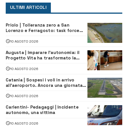
ULTIMI ARTICOLI
Priolo | Tolleranza zero a San
Lorenzo e Ferragosto: task force
contro degrado e caos sul litorale,
navette gratuite
10 AGOSTO 2026
Augusta | Imparare l’autonomia: il
Progetto Vita ha trasformato la
quotidianità in una palestra di
indipendenza
10 AGOSTO 2026
Catania | Sospesi i voli in arrivo
all’aeroporto. Ancora una giornata
di disagi per i viaggiatori
10 AGOSTO 2026
Carlentini- Pedagaggi | Incidente
autonomo, una vittima
10 AGOSTO 2026