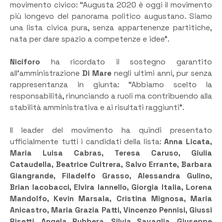
movimento civico: “Augusta 2020 è oggi il movimento
più longevo del panorama politico augustano. Siamo
una lista civica pura, senza appartenenze partitiche,
nata per dare spazio a competenze e idee”.
Niciforo
ha ricordato il sostegno garantito
all’amministrazione
Di Mare
negli ultimi anni, pur senza
rappresentanza in giunta: “Abbiamo scelto la
responsabilità, rinunciando a ruoli ma contribuendo alla
stabilità amministrativa e ai risultati raggiunti”.
Il leader del movimento ha quindi presentato
ufficialmente tutti i candidati della lista:
Anna Licata,
Maria Luisa Cabras, Teresa Caruso, Giulia
Cataudella, Beatrice Cultrera, Salvo Errante, Barbara
Giangrande, Filadelfo Grasso, Alessandra Gulino,
Brian Iacobacci, Elvira Iannello, Giorgia Italia, Lorena
Mandolfo, Kevin Marsala, Cristina Mignosa, Maria
Anicastro, Maria Grazia Patti, Vincenzo Pennisi, Giussi
Risetti, Angela Rubbera, Silvia Savaglia, Giuseppe