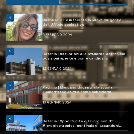
1
Siracusa | Si è insediata la nuova dirigente
dell’Ufficio scolastico
6 FEBBRAIO 2024
2
Catania | Assunzioni alla StMicroelectronics:
posizioni aperte e come candidarsi
12 GENNAIO 2024
3
Pachino | Mancano docenti alla scuola
“Calleri”: requisiti e come candidarsi
18 GENNAIO 2024
4
Catania | Opportunità di lavoro con St
Microelectronics: centinaia di assunzioni
previste