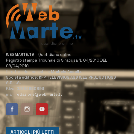
WEBMARTE.TV
– Quotidiano online
Registro stampa Tribunale di Siracusa N. 04/2010 DEL
09/04/2010
Direttore Responsabile:
Michele Accolla
Società editrice:
KFP TELEVISION AND WEB PRODUCTIONS
S.R.L.S.
P.Iva:
02184950893
mail:
redazione@webmarte.tv
ARTICOLI PIÙ LETTI