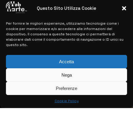
28 MARZO 2024
Questo Sito Utilizza Cookie
Per fornire le migliori esperienze, utilizziamo tecnologie come i
MAPPA DEL SITO
cookie per memorizzare e/o accedere alle informazioni del
dispositivo. Il consenso a queste tecnologie ci permetterà di
> NOTIZIE
elaborare dati come il comportamento di navigazione o ID unici su
questo sito.
> EDIZIONI LOCALI
> CONTATTI
Accetta
> INFO
Nega
Preferenze
Cookie Policy
© COPYRIGHT 2026:
KFP TELEVISION AND WEB PRODUCTIONS
S.R.L.S.
– P.IVA: 02184950893 – TUTTI I DIRITTI RISERVATI –