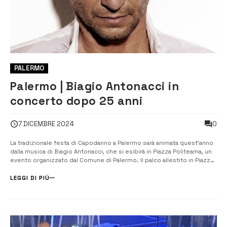
PALERMO
Palermo | Biagio Antonacci in
concerto dopo 25 anni
0
7 DICEMBRE 2024
La tradizionale festa di Capodanno a Palermo sarà animata quest’anno
dalla musica di Biagio Antonacci, che si esibirà in Piazza Politeama, un
evento organizzato dal Comune di Palermo. Il palco allestito in Piazza
Ruggero Settimo segnerà il grande ritorno del cantautore milanese a
Palermo dopo ben 25 anni di assenza. Un’esibizione che promette ...
LEGGI DI PIÙ