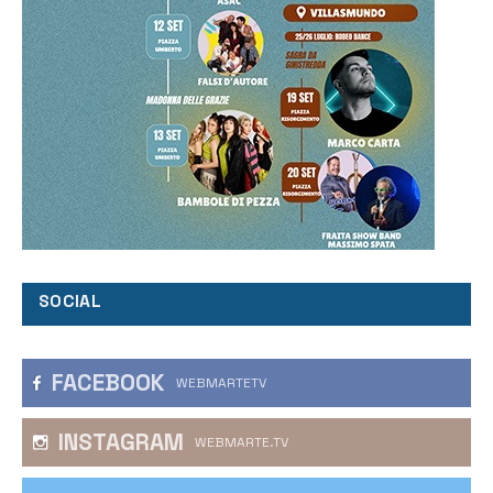
SOCIAL
FACEBOOK
WEBMARTETV
INSTAGRAM
WEBMARTE.TV