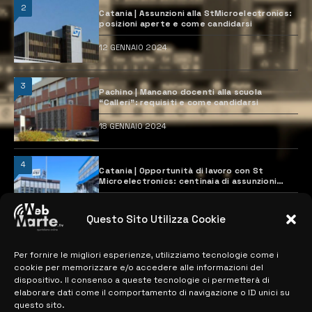
2
Catania | Assunzioni alla StMicroelectronics:
posizioni aperte e come candidarsi
12 GENNAIO 2024
3
Pachino | Mancano docenti alla scuola
“Calleri”: requisiti e come candidarsi
18 GENNAIO 2024
4
Catania | Opportunità di lavoro con St
Microelectronics: centinaia di assunzioni
previste
28 MARZO 2024
Questo Sito Utilizza Cookie
Per fornire le migliori esperienze, utilizziamo tecnologie come i
MAPPA DEL SITO
cookie per memorizzare e/o accedere alle informazioni del
dispositivo. Il consenso a queste tecnologie ci permetterà di
> NOTIZIE
elaborare dati come il comportamento di navigazione o ID unici su
questo sito.