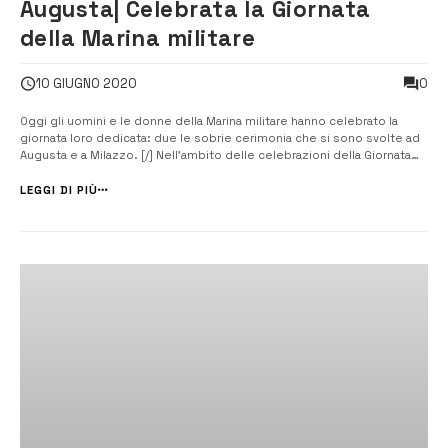
Augusta| Celebrata la Giornata
della Marina militare
0
10 GIUGNO 2020
Oggi gli uomini e le donne della Marina militare hanno celebrato la
giornata loro dedicata: due le sobrie cerimonia che si sono svolte ad
Augusta e a Milazzo. [/] Nell’ambito delle celebrazioni della Giornata
della Marina militare il comprensorio militare di Terravecchia ad
Augusta e la città di Milazzo, paese natio dell’ammiraglio Luigi...
LEGGI DI PIÙ