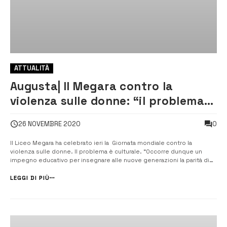
ATTUALITÀ
Augusta| Il Megara contro la
violenza sulle donne: “il problema è
culturale”
0
26 NOVEMBRE 2020
Il Liceo Megara ha celebrato ieri la Giornata mondiale contro la
violenza sulle donne. Il problema è culturale. “Occorre dunque un
impegno educativo per insegnare alle nuove generazioni la parità di
genere, il rispetto per le donne” sottolinea il dirigente scolastico,
Renato Santoro. [/] Ieri 25 Novembre 2020 al Liceo “Megara” si...
LEGGI DI PIÙ