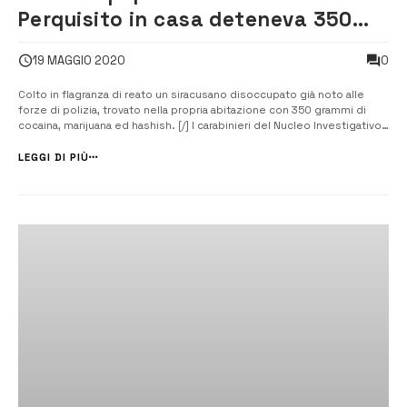
Perquisito in casa deteneva 350
grammi di droga
0
19 MAGGIO 2020
Colto in flagranza di reato un siracusano disoccupato già noto alle
forze di polizia, trovato nella propria abitazione con 350 grammi di
cocaina, marijuana ed hashish. [/] I carabinieri del Nucleo Investigativo
del comando Provinciale di Siracusa hanno tratto in arresto Gianfranco
Bottaro, siracusano, disoccupato già noto alle forze di polizia...
LEGGI DI PIÙ