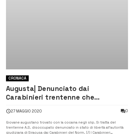
CRONACA
Augusta| Denunciato dai
Carabinieri trentenne che
deteneva cocaina negli slip
0
27 MAGGIO 2020
Giovane augustano trovato con la cocaina negli slip. Si tratta del
trentenne A.S. disoccupato denunciato in stato di libertà all’autorità
giudiziaria di Siracusa dai Carabinieri del Norm. [/] I Carabinieri