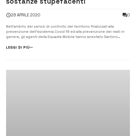
sostanze stupefacenti
0
28 APRILE 2020
Nell’ambito dei servizi di controllo del territorio finalizzati alla
prevenzione dell’epidemia Covid 19 ed alla prevenzione dei reati in
genere, gli agenti della Squadra Mobile hanno arrestato Santoro
Sebastiano, quarantanovenne, Aglieco Veronica, quarantunenne, e il
nipote della coppia, Aglieco Angelo, diciannovenne, tutti residenti a
LEGGI DI PIÙ
Floridi...