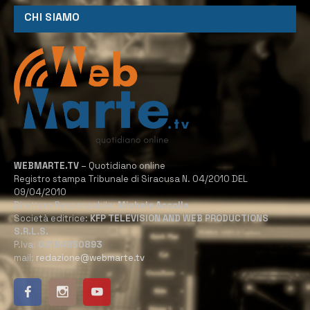
CHI SIAMO
WEBMARTE.TV
– Quotidiano online
Registro stampa Tribunale di Siracusa N. 04/2010 DEL
09/04/2010
Direttore Responsabile:
Michele Accolla
Società editrice:
KFP TELEVISION AND WEB PRODUCTIONS
S.R.L.S.
P.Iva:
02184950893
mail:
redazione@webmarte.tv