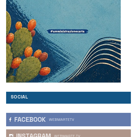
SOCIAL
FACEBOOK
WEBMARTETV
INSTAGRAM
WEBMARTE.TV