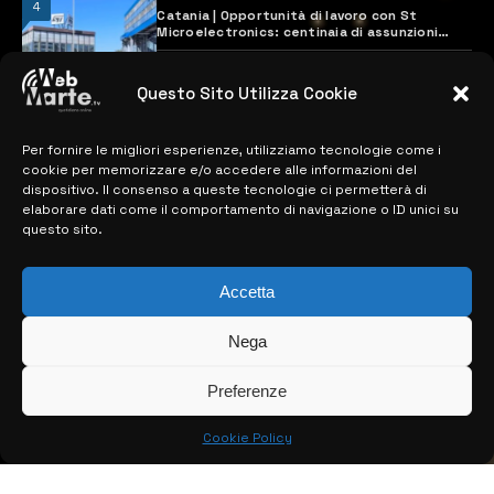
4
Catania | Opportunità di lavoro con St
Microelectronics: centinaia di assunzioni
previste
28 MARZO 2024
Questo Sito Utilizza Cookie
Per fornire le migliori esperienze, utilizziamo tecnologie come i
MAPPA DEL SITO
cookie per memorizzare e/o accedere alle informazioni del
dispositivo. Il consenso a queste tecnologie ci permetterà di
> NOTIZIE
elaborare dati come il comportamento di navigazione o ID unici su
questo sito.
> EDIZIONI LOCALI
> CONTATTI
Accetta
> INFO
Nega
Preferenze
Cookie Policy