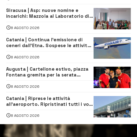
Siracusa | Asp: nuove nomine e
incarichi: Mazzola al Laboratorio di
Sanità pubblica, Matteliano al
Servizio Legale
8 AGOSTO 2026
Catania | Continua l’emissione di
ceneri dall’Etna. Sospese le attività
all’aeroporto di Fontanarossa
8 AGOSTO 2026
Augusta | Cartellone estivo, piazza
Fontana gremita per la serata
caraibica con Andrea Mojito
8 AGOSTO 2026
Catania | Riprese le attività
all’aeroporto. Ripristinati tutti i voli
in arrivo e in partenza
8 AGOSTO 2026