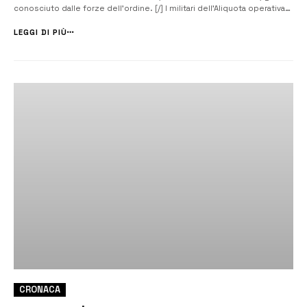
conosciuto dalle forze dell’ordine. [/] I militari dell’Aliquota operativa
del Norm della Compagnia di Augusta hanno arrestato in flagranza di
reato per detenzione ai fini di spaccio di sostanze stupef...
LEGGI DI PIÙ
CRONACA