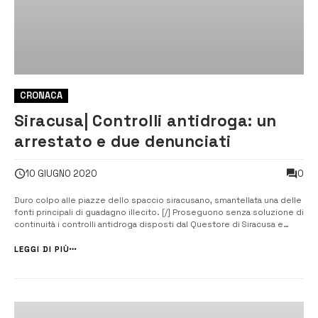
CRONACA
Siracusa| Controlli antidroga: un
arrestato e due denunciati
0
10 GIUGNO 2020
Duro colpo alle piazze dello spaccio siracusano, smantellata una delle
fonti principali di guadagno illecito. [/] Proseguono senza soluzione di
continuità i controlli antidroga disposti dal Questore di Siracusa e
pianificati dalla squadra mobile con l’intento di infliggere un duro
colpo alle piazze dello spaccio siracusano e di privare la mala...
LEGGI DI PIÙ