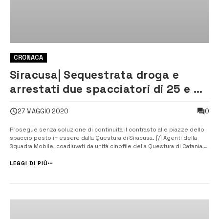
CRONACA
Siracusa| Sequestrata droga e
arrestati due spacciatori di 25 e 21
anni
0
27 MAGGIO 2020
Prosegue senza soluzione di continuità il contrasto alle piazze dello
spaccio posto in essere dalla Questura di Siracusa. [/] Agenti della
Squadra Mobile, coadiuvati da unità cinofile della Questura di Catania,
hanno arrestato Antonino Schiavone, siracusano, di 21 anni e Giuseppe
Serino, anch’egli siracusano, di 25 anni, entrambi già noti alle...
LEGGI DI PIÙ