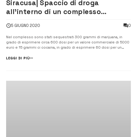
Siracusa| Spaccio di droga
all’interno di un complesso
immobiliare di via Algeri: arrestati
0
5 GIUGNO 2020
tre giovani
Nel complesso sono stati sequestrati 300 grammi di marijuana, in
grado di esprimere circa 600 dosi per un valore commerciale di 5000
euro e 15 grammi ci cocaina, in grado di esprimere 60 dosi per un
valore di circa 1000 euro. [/] L’operazione di polizia si è svolta
nell’ambito del contrasto alle piazze dello spaccio […]
LEGGI DI PIÙ