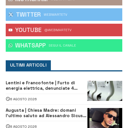
TWITTER
WEBMARTETV
YOUTUBE
@WEBMARTETV
WHATSAPP
‎SEGUI IL CANALE
ULTIMI ARTICOLI
Lentini e Francofonte | Furto di
energia elettrica, denunciate 4
persone
8 AGOSTO 2026
Augusta | Chiesa Madre: domani
l’ultimo saluto ad Alessandro Sicuso,
morto in un incidente stradale
8 AGOSTO 2026