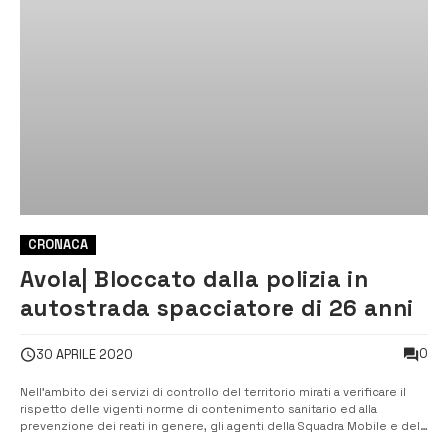
CRONACA
Avola| Bloccato dalla polizia in
autostrada spacciatore di 26 anni
0
30 APRILE 2020
Nell’ambito dei servizi di controllo del territorio mirati a verificare il
rispetto delle vigenti norme di contenimento sanitario ed alla
prevenzione dei reati in genere, gli agenti della Squadra Mobile e del
Commissariato di Avola hanno arrestato Fausto Caruso, di 26 anni, già