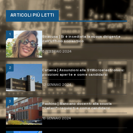
ARTICOLI PIÙ LETTI
1
Siracusa | Si è insediata la nuova dirigente
dell’Ufficio scolastico
6 FEBBRAIO 2024
2
Catania | Assunzioni alla StMicroelectronics:
posizioni aperte e come candidarsi
12 GENNAIO 2024
3
Pachino | Mancano docenti alla scuola
“Calleri”: requisiti e come candidarsi
18 GENNAIO 2024