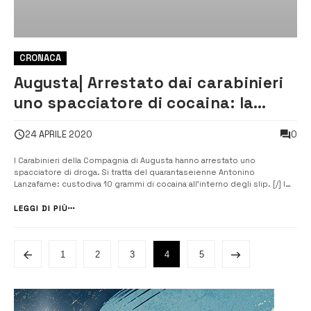
CRONACA
Augusta| Arrestato dai carabinieri
uno spacciatore di cocaina: la
custodiva negli slip
0
24 APRILE 2020
I Carabinieri della Compagnia di Augusta hanno arrestato uno
spacciatore di droga. Si tratta del quarantaseienne Antonino
Lanzafame: custodiva 10 grammi di cocaina all’interno degli slip. [/] I
Carabinieri dell’Aliquota operativa della Compagnia di Augusta hanno
arrestato in flagranza il quarantaseienne Antonino Lanzafame, già noto
LEGGI DI PIÙ
alle ...
1
2
3
4
5