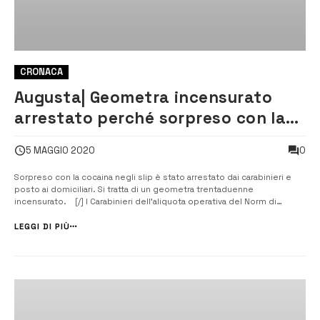
CRONACA
Augusta| Geometra incensurato
arrestato perché sorpreso con la
cocaina negli slip
0
5 MAGGIO 2020
Sorpreso con la cocaina negli slip è stato arrestato dai carabinieri e
posto ai domiciliari. Si tratta di un geometra trentaduenne
incensurato. [/] I Carabinieri dell’aliquota operativa del Norm di
Augusta, nel corso di un servizio di prevenzione e repressione dei
reati inerenti il traffico di stupefacenti, hanno arrestato ieri S.V.,
LEGGI DI PIÙ
geomet...