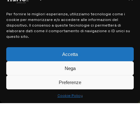
Per fornire le migliori esperienze, utilizziamo tecnologie come i
MAPPA DEL SITO
cookie per memorizzare e/o accedere alle informazioni del
dispositivo. Il consenso a queste tecnologie ci permetterà di
> NOTIZIE
elaborare dati come il comportamento di navigazione o ID unici su
questo sito.
> EDIZIONI LOCALI
> CONTATTI
Accetta
> INFO
Nega
Preferenze
Cookie Policy
© COPYRIGHT 2026:
KFP TELEVISION AND WEB PRODUCTIONS
S.R.L.S.
– P.IVA: 02184950893 – TUTTI I DIRITTI RISERVATI –
CREATO DA LUIGI PITARI