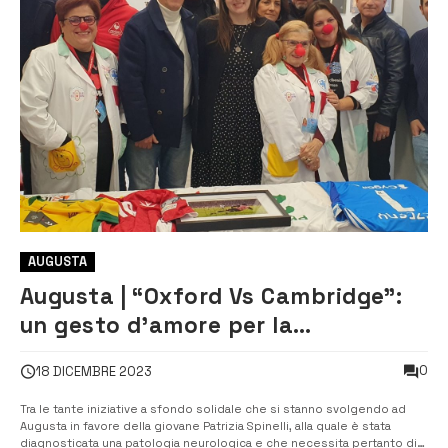
AUGUSTA
Augusta | “Oxford Vs Cambridge”:
un gesto d’amore per la
concittadina Patrizia Spinelli
0
18 DICEMBRE 2023
Tra le tante iniziative a sfondo solidale che si stanno svolgendo ad
Augusta in favore della giovane Patrizia Spinelli, alla quale è stata
diagnosticata una patologia neurologica e che necessita pertanto di