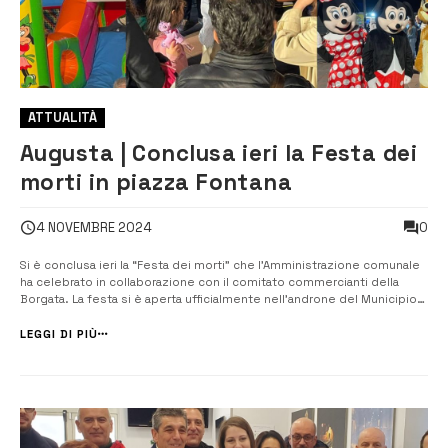
ATTUALITÀ
Augusta | Conclusa ieri la Festa dei
morti in piazza Fontana
0
4 NOVEMBRE 2024
Si è conclusa ieri la “Festa dei morti” che l’Amministrazione comunale
ha celebrato in collaborazione con il comitato commercianti della
Borgata. La festa si è aperta ufficialmente nell’androne del Municipio
con l’inaugurazione della mostra degli antichi giocattoli, a cura
dall’associazione Lamba Doria, presieduta da Alberto Moscuzza. Da...
LEGGI DI PIÙ