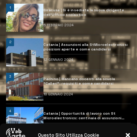
1
Siracusa | Si è insediata la nuova dirigente
dell’Ufficio scolastico
6 FEBBRAIO 2024
2
Catania | Assunzioni alla StMicroelectronics:
posizioni aperte e come candidarsi
12 GENNAIO 2024
3
Pachino | Mancano docenti alla scuola
“Calleri”: requisiti e come candidarsi
18 GENNAIO 2024
4
Catania | Opportunità di lavoro con St
Microelectronics: centinaia di assunzioni
previste
28 MARZO 2024
Questo Sito Utilizza Cookie