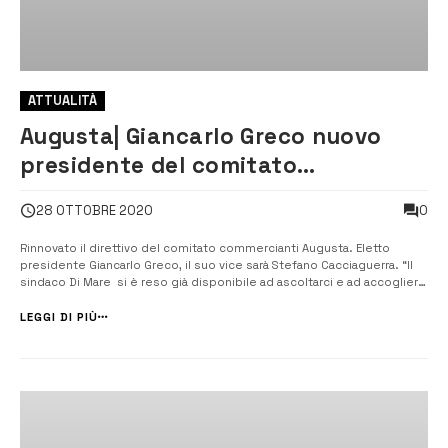
ATTUALITÀ
Augusta| Giancarlo Greco nuovo
presidente del comitato
commercianti
0
28 OTTOBRE 2020
Rinnovato il direttivo del comitato commercianti Augusta. Eletto
presidente Giancarlo Greco, il suo vice sarà Stefano Cacciaguerra. “Il
sindaco Di Mare si è reso già disponibile ad ascoltarci e ad accogliere
nel miglior modo possibile le nostre istanze” dice la portavoce del
comitato Elena Cimino. [/] Si sono svolte, nei giorni sc...
LEGGI DI PIÙ