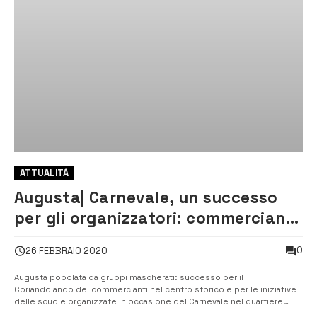
ATTUALITÀ
Augusta| Carnevale, un successo
per gli organizzatori: commercianti
e scuole
0
26 FEBBRAIO 2020
Augusta popolata da gruppi mascherati: successo per il
Coriandolando dei commercianti nel centro storico e per le iniziative
delle scuole organizzate in occasione del Carnevale nel quartiere
Borgata con la Festa dei popoli e a Brucoli. [/] Il Carnevale augustano è