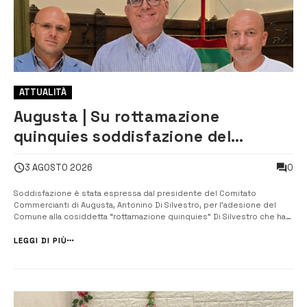
ATTUALITÀ
Augusta | Su rottamazione
quinquies soddisfazione del
Comitato Commercianti
0
3 AGOSTO 2026
Soddisfazione è stata espressa dal presidente del Comitato
Commercianti di Augusta, Antonino Di Silvestro, per l’adesione del
Comune alla cosiddetta “rottamazione quinquies” Di Silvestro che ha
ricordato come l’adesione alla misura fosse stata una delle prime
richieste avanzate all’Amministrazione comunale dopo il suo i...
LEGGI DI PIÙ