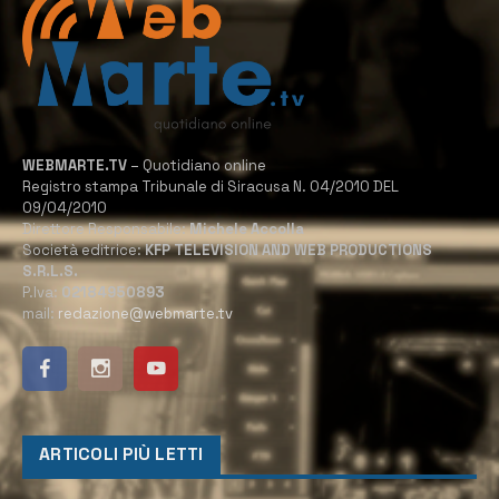
WEBMARTE.TV
– Quotidiano online
Registro stampa Tribunale di Siracusa N. 04/2010 DEL
09/04/2010
Direttore Responsabile:
Michele Accolla
Società editrice:
KFP TELEVISION AND WEB PRODUCTIONS
S.R.L.S.
P.Iva:
02184950893
mail:
redazione@webmarte.tv
ARTICOLI PIÙ LETTI