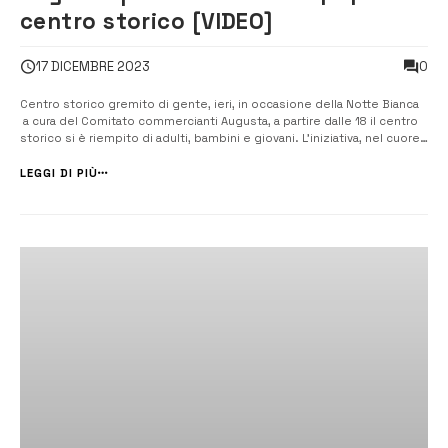
centro storico [VIDEO]
0
17 DICEMBRE 2023
Centro storico gremito di gente, ieri, in occasione della Notte Bianca
a cura del Comitato commercianti Augusta, a partire dalle 18 il centro
storico si è riempito di adulti, bambini e giovani. L’iniziativa, nel cuore
della città, ha visto stand di manufatti realizzati dai ragazzi partecipanti
al progetto “Itinera”, in via Principe Umber...
LEGGI DI PIÙ