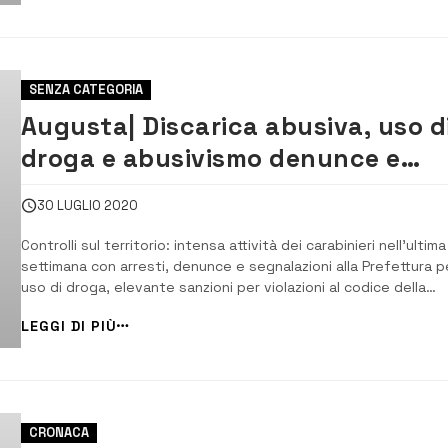
agrumeto di circa quattromi...
SENZA CATEGORIA
Augusta| Discarica abusiva, uso d
droga e abusivismo denunce e
segnalazioni
30 LUGLIO 2020
Controlli sul territorio: intensa attività dei carabinieri nell’ultima
settimana con arresti, denunce e segnalazioni alla Prefettura p
uso di droga, elevante sanzioni per violazioni al codice della
strada. segnalata dai carabinieri del posto fisso di Agnone Ba
LEGGI DI PIÙ
la presenza di una discarica abusiva sulla SS 114. [/] La presenz
una...
CRONACA