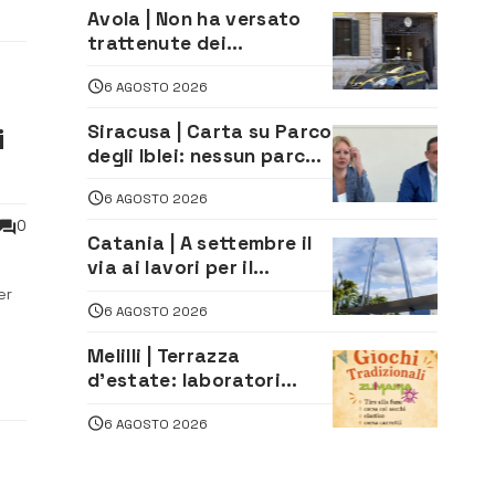
Avola | Non ha versato
trattenute dei
lavoratori: sequestrati
6 AGOSTO 2026
oltre 700 mila euro a
imprenditore della
Siracusa | Carta su Parco
i
climatizzazione
degli Iblei: nessun parco
può nascere contro le
6 AGOSTO 2026
comunità e il territorio
0
Catania | A settembre il
via ai lavori per il
rifacimento dell’ingresso
er
6 AGOSTO 2026
sud del porto
gni
Melilli | Terrazza
a di
d’estate: laboratori
creativi di fashion
6 AGOSTO 2026
styling e giochi
tradizionali di Zuimama,
ecco come iscriversi