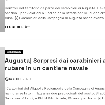
Controlli del territorio da parte dei carabinieri di Augusta. Elev
sanzioni per violazioni al Codice della Strada per più di dodicim
euro. [/] I Carabinieri della Compagnia di Augusta hanno svolto
serie di servizi finalizzati alla prevenzione e repressione dell’u
LEGGI DI PIÙ
dello spaccio di sostanze stupefacenti nonché a garantire la si
CRONACA
Augusta| Sorpresi dai carabinieri 
rubare in un cantiere navale
14 APRILE 2020
I Carabinieri dell’Aliquota Radiomobile della Compagnia di Augu
hanno arrestato in flagranza due pregiudicati del posto, STEL
Salvatore, 41 anni, e DEL FIUME Daniele, 25 anni, per furto. [/] I
ladri sono stati sorpresi dai militari mentre asportavano