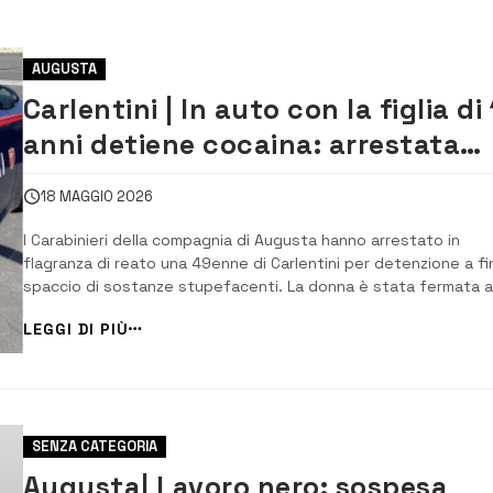
AUGUSTA
Carlentini | In auto con la figlia di
anni detiene cocaina: arrestata
49enne
18 MAGGIO 2026
I Carabinieri della compagnia di Augusta hanno arrestato in
flagranza di reato una 49enne di Carlentini per detenzione a fin
spaccio di sostanze stupefacenti. La donna è stata fermata a
posto di controllo dai Carabinieri, a Carlentini, mentre percorre
LEGGI DI PIÙ
in auto la ex SS 114 con a bordo la figlia minore di 15 […]
SENZA CATEGORIA
Augusta| Lavoro nero: sospesa