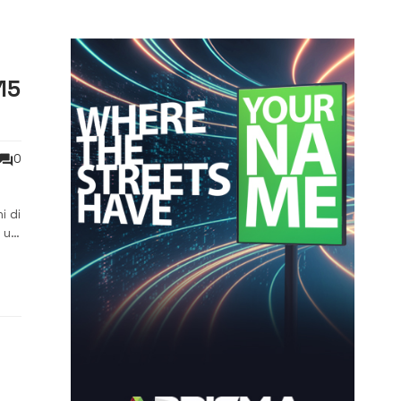
 15
0
i di
 un
va