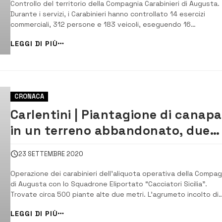
Controllo del territorio della Compagnia Carabinieri di Augusta.
Durante i servizi, i Carabinieri hanno controllato 14 esercizi
commerciali, 312 persone e 183 veicoli, eseguendo 16
perquisizioni personali, veicolari e domiciliari contestando dive
LEGGI DI PIÙ
violazioni al Codice della Strada. Vigilati i luoghi di ritrovo per
evitare assembramenti. Rinv...
CRONACA
Carlentini | Piantagione di canapa
in un terreno abbandonato, due
denunciati
23 SETTEMBRE 2020
Operazione dei carabinieri dell’aliquota operativa della Compag
di Augusta con lo Squadrone Eliportato “Cacciatori Sicilia”.
Trovate circa 500 piante alte due metri. L’agrumeto incolto di
proprietà di un uomo che risiedeva fuori. [/] La piantagione. Un
LEGGI DI PIÙ
floridissima piantagione di canapa indiana all’interno di un