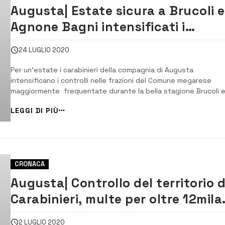
Augusta| Estate sicura a Brucoli 
Agnone Bagni intensificati i
controlli
24 LUGLIO 2020
Per un’estate i carabinieri della compagnia di Augusta
intensificano i controlli nelle frazioni del Comune megarese
maggiormente frequentate durante la bella stagione Brucoli 
Agnone Bagni. [/] Intensificati i controlli da parte dei Carabinier
LEGGI DI PIÙ
della compagnia di Augusta nelle frazioni balneari, Brucoli ed
Agnone Bagni. I militari per ...
CRONACA
Augusta| Controllo del territorio d
Carabinieri, multe per oltre 12mila
euro
2 LUGLIO 2020