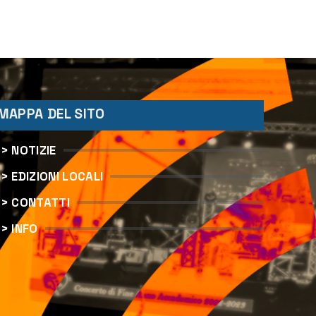
nzo
MAPPA DEL SITO
> NOTIZIE
> EDIZIONI LOCALI
> CONTATTI
> INFO