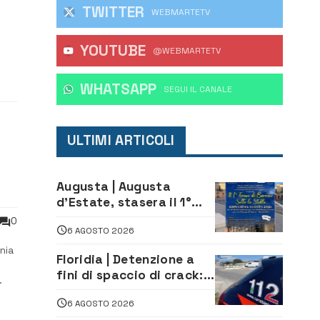
TWITTER
WEBMARTETV
YOUTUBE
rse
@WEBMARTETV
WHATSAPP
‎SEGUI IL CANALE
ULTIMI ARTICOLI
Augusta | Augusta
d’Estate, stasera il 1°
Torneo di Burraco sotto
0
6 AGOSTO 2026
le Stelle: piazza
D’Astorga già sold out
nia
Floridia | Detenzione a
fini di spaccio di crack:
arrestato 22enne
a
6 AGOSTO 2026