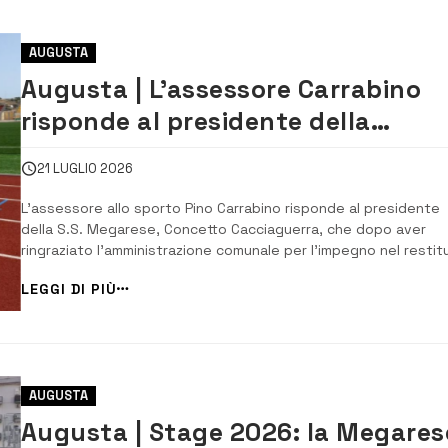
AUGUSTA
Augusta | L’assessore Carrabino
risponde al presidente della
Megarese
21 LUGLIO 2026
L’assessore allo sporto Pino Carrabino risponde al presidente
della S.S. Megarese, Concetto Cacciaguerra, che dopo aver
ringraziato l’amministrazione comunale per l’impegno nel restitu
il campo Fontana alla città, ha sollecitato una accelerazione pe
LEGGI DI PIÙ
assicurarne la fruizione da parte delle società sportive. (leggi
l’articolo) Cacciaguerra a...
AUGUSTA
Augusta | Stage 2026: la Megares