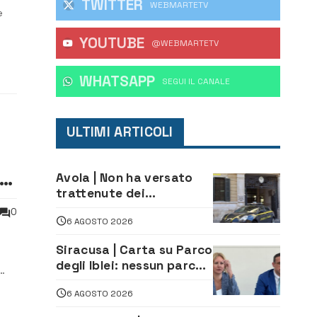
TWITTER
WEBMARTETV
e
YOUTUBE
à a
@WEBMARTETV
.S.
WHATSAPP
‎SEGUI IL CANALE
ULTIMI ARTICOLI
Avola | Non ha versato
trattenute dei
lavoratori: sequestrati
0
6 AGOSTO 2026
oltre 700 mila euro a
imprenditore della
Siracusa | Carta su Parco
climatizzazione
degli Iblei: nessun parco
può nascere contro le
do
6 AGOSTO 2026
comunità e il territorio