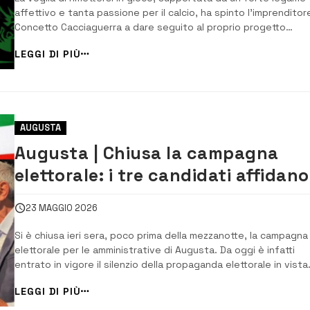
affettivo e tanta passione per il calcio, ha spinto l’imprenditor
Concetto Cacciaguerra a dare seguito al proprio progetto
sportivo di calcio ad Augusta che potrebbe prendere forma gi
LEGGI DI PIÙ
partire dalla stagione 2026/2027. Scelto il logo ufficiale della S
Megarese, pubblicato su...
AUGUSTA
Augusta | Chiusa la campagna
elettorale: i tre candidati affidano
ai comizi finali l’ultima sfida per il
23 MAGGIO 2026
voto
Si è chiusa ieri sera, poco prima della mezzanotte, la campagna
elettorale per le amministrative di Augusta. Da oggi è infatti
entrato in vigore il silenzio della propaganda elettorale in vista
delle votazioni di domani e dopodomani, 24 e 25 maggio, quan
LEGGI DI PIÙ
gli elettori saranno chiamati a scegliere il nuovo sindaco e il
consiglio comunale. [&he...