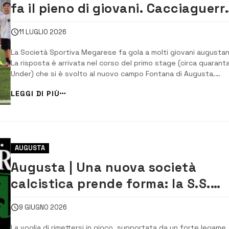
fa il pieno di giovani. Cacciaguerr
“Una grande soddisfazione”
11 LUGLIO 2026
La Società Sportiva Megarese fa gola a molti giovani augustan
La risposta è arrivata nel corso del primo stage (circa quaranta
Under) che si è svolto al nuovo campo Fontana di Augusta.
L’evento, ha avuto seguito alla presenza dello staff tecnico de
LEGGI DI PIÙ
Prima squadra e dei massimi dirigenti della storica società
neroverde presieduta da [&h...
AUGUSTA
Augusta | Una nuova società
calcistica prende forma: la S.S.
Megarese di Prima categoria
9 GIUGNO 2026
La voglia di rimettersi in gioco, supportata da un forte legame