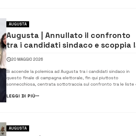
AUGUSTA
Augusta | Annullato il confronto
tra i candidati sindaco e scoppia 
polemica
20 MAGGIO 2026
Si accende la polemica ad Augusta tra i candidati sindaco in
questo finale di campagna elettorale, fin qui piuttosto
sonnecchiosa, centrata sottotraccia sul confronto tra le liste 
candidati al consiglio comunale, senza particolari colpi di scena.
LEGGI DI PIÙ
pretesto è stato l’annullamento del previsto confronto,
organizzato da Siracusa News, in pr...
AUGUSTA