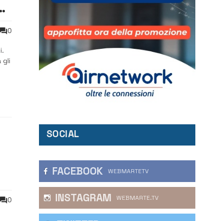
a:
0
i.
 gli
lla
SOCIAL
FACEBOOK
WEBMARTETV
INSTAGRAM
WEBMARTE.TV
0