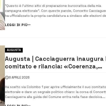
“Questo è l’ultimo atto di preparazione burocratica della mia
campagna elettorale”. Con queste parole, Concetto Cacciague
ha ufficializzato la propria candidatura a sindaco alle elezioni de
24 e 25 maggio, presentando la documentazione della lista civ
LEGGI DI PIÙ
Coraggio e Libertà. Una corsa che lo stesso candidato definis
“anomala, poco democra...
AUGUSTA
Augusta | Cacciaguerra inaugura i
comitato e rilancia: «Coerenza,
libertà e un programma concreto
8 APRILE 2026
Ha scelto via Colombo 1 per aprire ufficialmente il suo comitat
elettorale e dare un segnale politico chiaro: la corsa di Concet
Cacciaguerra alla guida del Comune entra nella fase decisiva.
Un’inaugurazione che non è stata soltanto simbolica, ma anch
LEGGI DI PIÙ