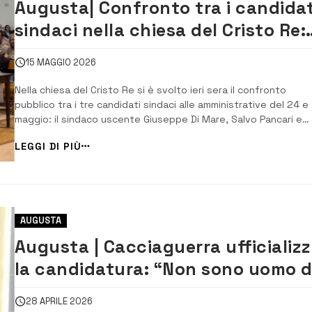
Augusta| Confronto tra i candidat
sindaci nella chiesa del Cristo Re:
sociale, porto e bilancio al centro
15 MAGGIO 2026
del dibattito
Nella chiesa del Cristo Re si è svolto ieri sera il confronto
pubblico tra i tre candidati sindaci alle amministrative del 24 e
maggio: il sindaco uscente Giuseppe Di Mare, Salvo Pancari e
Concetto Cacciaguerra. L’incontro, moderato dal giornalista Sa
LEGGI DI PIÙ
Di Salvo e organizzato dai giovani della parrocchia, si è aperto
il saluto [&hellip...
AUGUSTA
Augusta | Cacciaguerra ufficializ
la candidatura: “Non sono uomo d
sistema, ma voce dei cittadini”
28 APRILE 2026