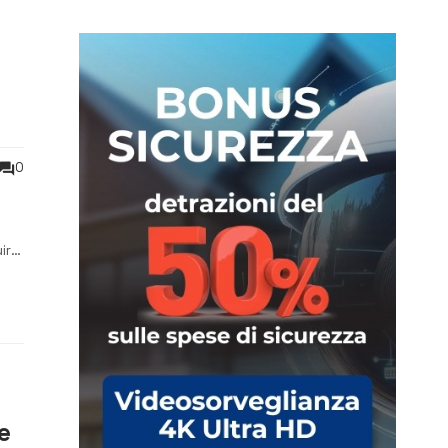
0
ire
r
e