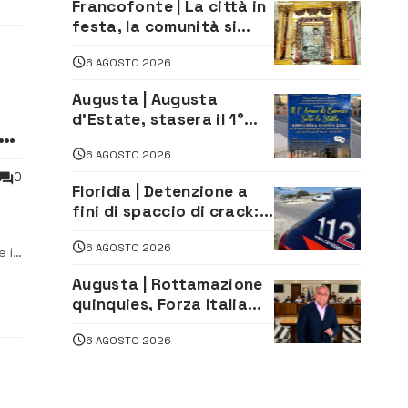
Francofonte | La città in
festa, la comunità si
affida alla Madonna
6 AGOSTO 2026
della Neve tra fede e
tradizione
Augusta | Augusta
d’Estate, stasera il 1°
la
Torneo di Burraco sotto
6 AGOSTO 2026
le Stelle: piazza
D’Astorga già sold out
0
Floridia | Detenzione a
fini di spaccio di crack:
arrestato 22enne
6 AGOSTO 2026
e i
 Il
Augusta | Rottamazione
quinquies, Forza Italia
rivendica il risultato:
6 AGOSTO 2026
«La proposta è nostra»