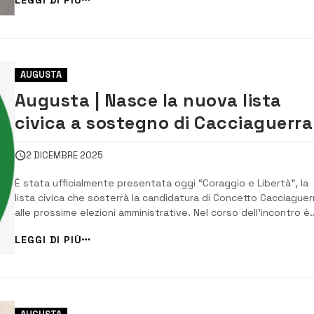
l’occasione per tracciare un bilancio del lavoro svolto e,
soprattutto, per mettere nero ...
AUGUSTA
Augusta | Nasce la nuova lista
civica a sostegno di Cacciaguerra
2 DICEMBRE 2025
È stata ufficialmente presentata oggi “Coraggio e Libertà”, la
lista civica che sosterrà la candidatura di Concetto Cacciaguer
alle prossime elezioni amministrative. Nel corso dell’incontro è
stato svelato anche il simbolo del movimento, frutto di un lavo
LEGGI DI PIÙ
condiviso tra i promotori e descritto come essenziale, elegant
rappresentativo del...